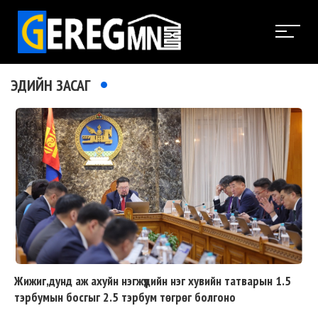
ЭДИЙН ЗАСАГ
Жижиг,дунд аж ахуйн нэгжүүдийн нэг хувийн татварын 1.5
тэрбумын босгыг 2.5 тэрбум төгрөг болгоно