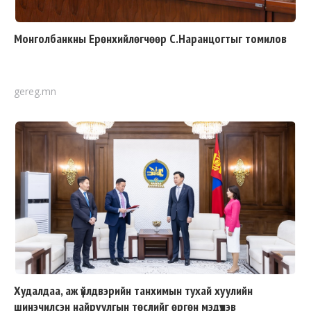
Монголбанкны Ерөнхийлөгчөөр С.Наранцогтыг томилов
gereg.mn
Худалдаа, аж үйлдвэрийн танхимын тухай хуулийн
шинэчилсэн найруулгын төслийг өргөн мэдүүлэв