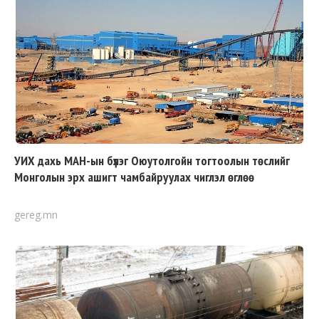
УИХ дахь МАН-ын бүлэг Оюутолгойн тогтоолын төслийг
Монголын эрх ашигт чамбайруулах чиглэл өглөө
gereg.mn