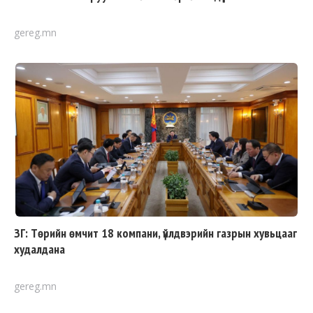
gereg.mn
ЗГ: Төрийн өмчит 18 компани, үйлдвэрийн газрын хувьцааг
худалдана
gereg.mn