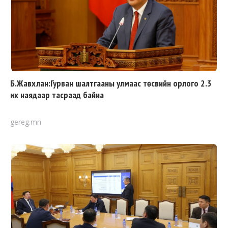
Б.Жавхлан:Гурван шалтгааны улмаас төсвийн орлого 2.3
их наядаар тасраад байна
gereg.mn