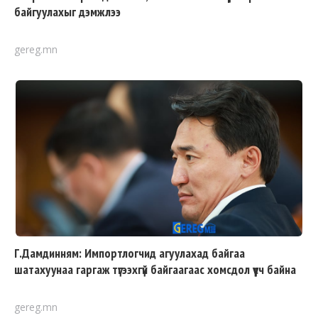
байгуулахыг дэмжлээ
gereg.mn
Г.Дамдинням: Импортлогчид агуулахад байгаа
шатахуунаа гаргаж түгээхгүй байгаагаас хомсдол үүсч байна
gereg.mn