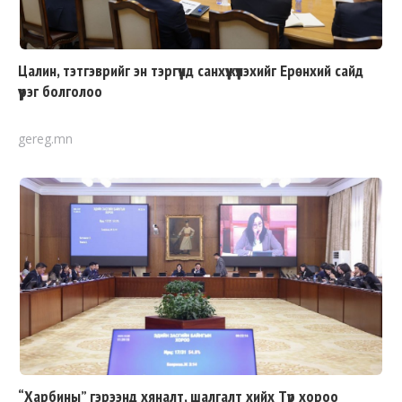
Цалин, тэтгэврийг эн тэргүүнд санхүүжүүлэхийг Ерөнхий сайд
үүрэг болголоо
gereg.mn
“Харбины” гэрээнд хяналт, шалгалт хийх Түр хороо