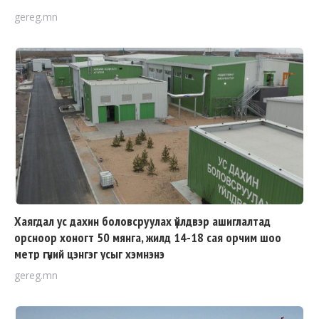
gereg.mn
Хаягдал ус дахин боловсруулах үйлдвэр ашиглалтад
орсноор хоногт 50 мянга, жилд 14-18 сая орчим шоо
метр гүний цэнгэг усыг хэмнэнэ
gereg.mn