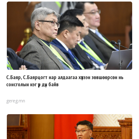
С.Баяр, С.Баярцогт нар алдаагаа хүлээн зөвшөөрсөн нь
сонсголын нэг үр дүн байв
gereg.mn