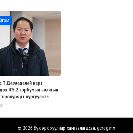
ЙГЭМ
с Т.Даваадалай нарт
дох ₮5.2 тэрбумын авлигын
г прокурорт хүргүүлжээ
mn
© 2026 Бүх эрх хуулиар хамгаалагдсан.
gereg.mn