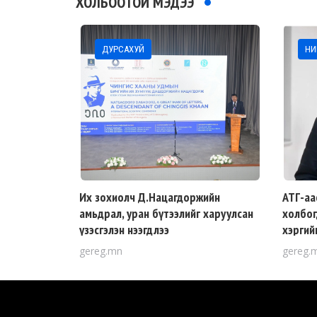
ХОЛБООТОЙ МЭДЭЭ
ДУРСАХУЙ
НИ
Их зохиолч Д.Нацагдоржийн
АТГ-аа
амьдрал, уран бүтээлийг харуулсан
холбог
үзэсгэлэн нээгдлээ
хэргий
gereg.mn
gereg.