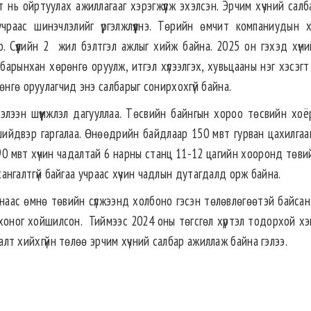
 нь ойртуулах ажиллагааг хэрэгжүүлж эхэлсэн. Эрчим хүчний сал
раас шинэчлэлийг үргэлжлүүлнэ. Төрийн өмчит компаниудын х
 Сүүлийн 2 жил бэлтгэл ажлыг хийж байна. 2025 он гэхэд хүни
барынхан хөрөнгө оруулж, итгэл хүлээлгэх, хувьцааны нэг хэсэг
өнгө оруулагчид энэ салбарыг сонирхохгүй байна.
лээн шүүмжлэл дагууллаа. Төсвийн байнгын хороо төсвийн хоё
 шийдвэр гаргалаа. Өнөөдрийн байдлаар 150 мвт гурван цахилгаа
. 90 мвт хүчин чадалтай 6 нарны станц 11-12 цагийн хооронд төви
и хангалтгүй байгаа учраас хүчин чадлын дутагдалд орж байна.
-наас өмнө төвийн сүлжээнд холбоно гэсэн төлөвлөгөөтэй байсан
15 хоног хойшилсон. Тиймээс 2024 оны төгсгөл хүртэл тодорхой х
рлалт хийхгүйн төлөө эрчим хүчний салбар ажиллаж байна гэлээ.