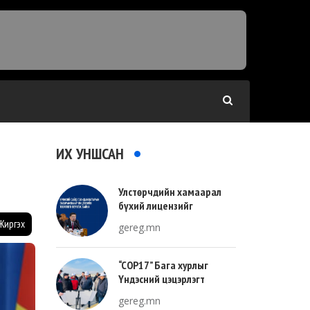
ИХ УНШСАН
Улстөрчдийн хамаарал
бүхий лицензийг
тооллогоор тодорхойлно
Жиргэх
gereg.mn
“COP17” Бага хурлыг
Үндэсний цэцэрлэгт
хүрээлэнгийн зүүн талд
gereg.mn
зохион байгуулна