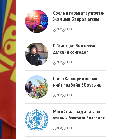
Соёлын гавьяат зүтгэлтэн
Жамцын Бадраа агсны
100 жилийн ой энэ онд
gereg.mn
тохиож байна
Г.Ганцэцэг: Бид ирээд
дэлхийн сонгодог
урлагтай эн зэрэгцэж очих
gereg.mn
хөгжлийн тухай л ярьсан
Шинэ Хархорин хотын
нийт талбайн 50 хувь нь
ногоон байгууламж, 30
gereg.mn
хувь нь барилгажих
талбай, 20 хувь нь авто
зам байна
Могойг яагаад анагаах
ухааны бэлгэдэл болгодог
вэ?
gereg.mn