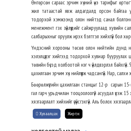
Өнгөрсөн сараас эрчим хүчний үнэ тарифыг өртөгт
жил татаастай явж алдагдалд орсон байгаа уч
тодорхой хэмжээнд олон нийтэд санал болгоно.
менежмент гэх зүйлүүдийг сайжруулаад хувийн сал
салбарыхныг оруулж ирэх бэлтгэл хийхгүй бол хөр
Үндэсний хорооны төсөв олон нийтийн дунд нэ
хэлэлцүүлэг хийгээд тодорхой хувиар бууруулах
төвийн бүсэд холбоотой нэг ч үйлдвэрлэл байхгүй
цахилгаан эрчим хүч нийлүүлж чадсангүй. Нар, салх
Бөөрөлжүүтийн цахилгаан станцыг 12-р сарын 15
гал гарч урьдчилан тооцоолоогүй асуудал үүсэж 
хязгаарлалт хийхийг үгүйсгэхгүй. Аль болох хязгаа
Хуваалцах
Жиргэх