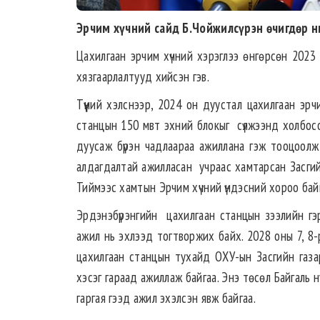
Эрчим хүчний сайд Б.Чойжилсүрэн өчигдөр н
Цахилгаан эрчим хүчний хэрэглээ өнгөрсөн 2023
хязгаарлалтууд хийсэн гэв.
Түүний хэлснээр, 2024 он дуустал цахилгаан эр
станцын 150 мвт эхний блокыг сүлжээнд холбосо
дуусаж бүрэн чадлаараа ажиллана гэж тооцоолж
алдагдалтай ажилласан учраас хамтарсан Засгийн
Тиймээс хамтын Эрчим хүчний үндэсний хороо бай
Эрдэнэбүрэнгийн цахилгаан станцын зээлийн гэр
ажил нь эхлээд тогтворжих байх. 2028 оны 7, 8
цахилгаан станцын тухайд ОХУ-ын Засгийн газа
хэсэг гараад ажиллаж байгаа. Энэ төсөл Байгаль 
гаргая гээд ажил эхэлсэн явж байгаа.