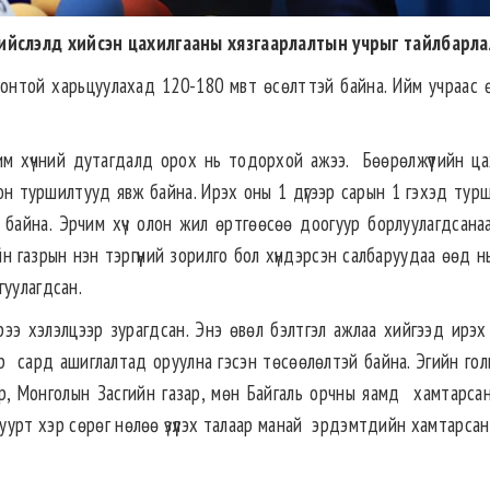
ийслэлд хийсэн цахилгааны хязгаарлалтын учрыг тайлбарла
 онтой харьцуулахад 120-180 мвт өсөлттэй байна. Ийм учраас 
чим хүчний дутагдалд орох нь тодорхой ажээ. Бөөрөлжүүтийн ца
н туршилтууд явж байна. Ирэх оны 1 дүгээр сарын 1 гэхэд тур
 байна. Эрчим хүч олон жил өртгөөсөө доогуур борлуулагдсана
 газрын нэн тэргүүний зорилго бол хүндэрсэн салбаруудаа өөд нь
гуулагдсан.
ээ хэлэлцээр зурагдсан. Энэ өвөл бэлтгэл ажлаа хийгээд ирэх
-р сард ашиглалтад оруулна гэсэн төсөөлөлтэй байна. Эгийн гол
р, Монголын Засгийн газар, мөн Байгаль орчны яамд хамтарса
нуурт хэр сөрөг нөлөө үзүүлэх талаар манай эрдэмтдийн хамтарсан