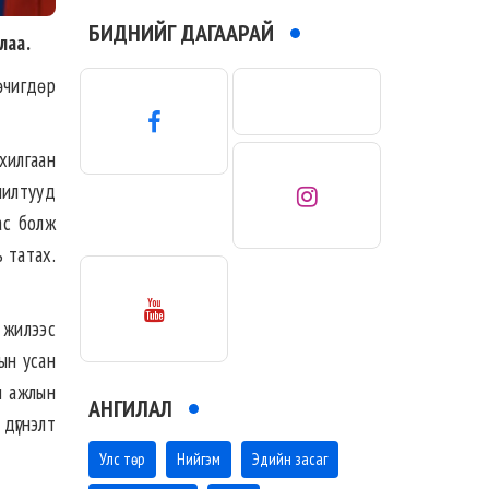
БИДНИЙГ ДАГААРАЙ
лаа.
өчигдөр
хилгаан
шилтууд
ас болж
 татах.
 жилээс
ын усан
н ажлын
АНГИЛАЛ
 дүгнэлт
Улс төр
Нийгэм
Эдийн засаг