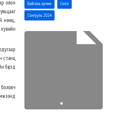
бар олон
Байгаль орчин
Соёл
увьцааг
Сонгууль 2024
й нөөц,
т хувийн
рдугаар
н станц
йн бүсэд
 боловч
эмжээнд