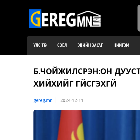
УЛС ТӨР
СОЁЛ
ЭДИЙН ЗАСАГ
НИЙГЭМ
Б.ЧОЙЖИЛСҮРЭН:ОН ДУУС
ХИЙХИЙГ ҮГҮЙСГЭХГҮЙ
gereg.mn
2024-12-11