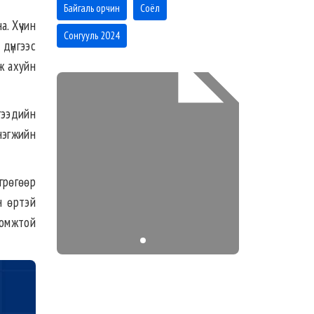
Байгаль орчин
Соёл
. Хүчин
Сонгууль 2024
дүнгээс
ж ахуйн
гээдийн
нэгжийн
грөгөөр
н өртэй
оломжтой