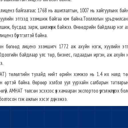
иценз байгаагаас 1768 нь ашиглалтын, 1007 нь хайгуулынх байна
уулийн этгээд эзэмшиж байгаа юм байна.Тооллогын урьдчилсан 
мшиж, бусдад зарж, шилжүүлж байжээ. Өнөөдрийн байдлаар нэг а
лиценз бүртгэлтэй байна.
ан бөгөөд лиценз эзэмшигч 1772 аж ахуйн нэгж, хуулийн эт
 Одоогийн байдлаар улс төр, бизнес, гадаадын иргэн, аж ахуйн 
э.
АТ) төлөлтийн тухайд нийт өрийн хэмжээ нь 1.4 их наяд тө
 өртэй байна. Өөрөөр хэлбэл уул уурхайн салбарын татвары
гүй. АМНАТ төлсөн эсэхээс үл хамааран экспортоо үргэлжлүүлэх б
 болгосон гэж ажлын хэсэг дүгнэжээ.