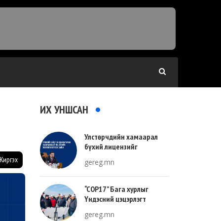
ИХ УНШСАН
Улстөрчдийн хамаарал
бүхий лицензийг
тооллогоор тодорхойлно
Жиргэх
gereg.mn
“COP17” Бага хурлыг
Үндэсний цэцэрлэгт
хүрээлэнгийн зүүн талд
gereg.mn
зохион байгуулна