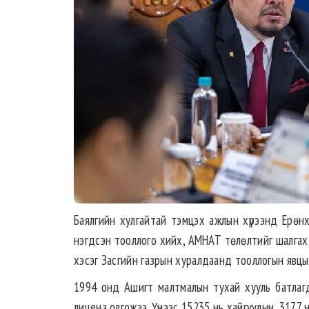
Баялгийн хулгайтай тэмцэх ажлын хүрээнд Ерөн
нэгдсэн тооллого хийх, АМНАТ төлөлтийг шалгах 
хэсэг Засгийн газрын хуралдаанд тооллогын явцы
1994 онд Ашигт малтмалын тухай хууль батлаг
лиценз олгожээ. Үүнээс 15235 нь хайгуулын, 3177