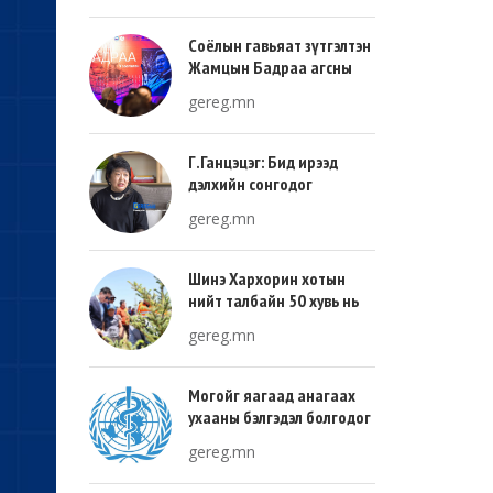
Соёлын гавьяат зүтгэлтэн
Жамцын Бадраа агсны
100 жилийн ой энэ онд
gereg.mn
тохиож байна
Г.Ганцэцэг: Бид ирээд
дэлхийн сонгодог
урлагтай эн зэрэгцэж очих
gereg.mn
хөгжлийн тухай л ярьсан
Шинэ Хархорин хотын
нийт талбайн 50 хувь нь
ногоон байгууламж, 30
gereg.mn
хувь нь барилгажих
талбай, 20 хувь нь авто
зам байна
Могойг яагаад анагаах
ухааны бэлгэдэл болгодог
вэ?
gereg.mn