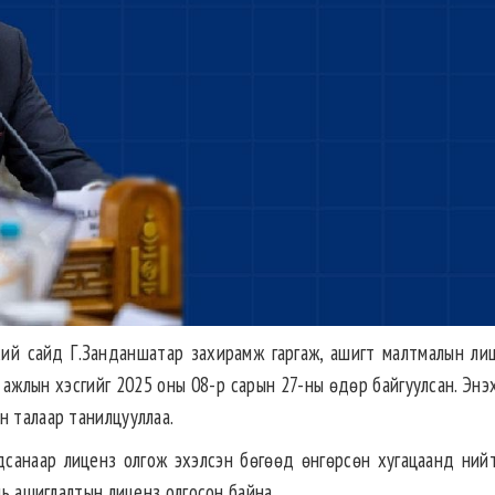
хий сайд Г.Занданшатар захирамж гаргаж, ашигт малтмалын ли
ажлын хэсгийг 2025 оны 08-р сарын 27-ны өдөр байгуулсан. Энэхү
н талаар танилцууллаа.
дсанаар лиценз олгож эхэлсэн бөгөөд өнгөрсөн хугацаанд ний
 нь ашиглалтын лиценз олгосон байна.