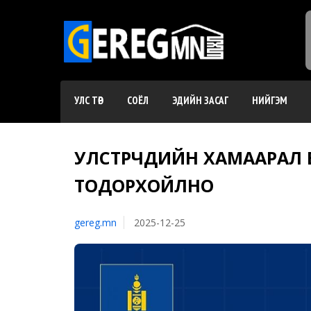
УЛС ТӨР
СОЁЛ
ЭДИЙН ЗАСАГ
НИЙГЭМ
УЛСТӨРЧДИЙН ХАМААРАЛ
ТОДОРХОЙЛНО
gereg.mn
2025-12-25