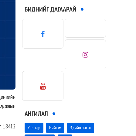
БИДНИЙГ ДАГААРАЙ
цензийн
ү ажлын
АНГИЛАЛ
т 18412
Улс төр
Нийгэм
Эдийн засаг