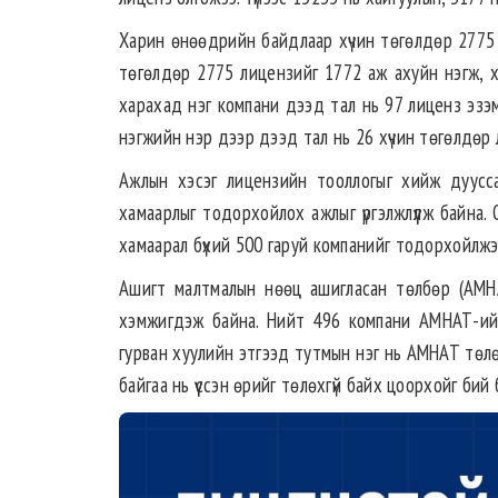
Харин өнөөдрийн байдлаар хүчин төгөлдөр 2775 л
төгөлдөр 2775 лицензийг 1772 аж ахуйн нэгж, х
харахад нэг компани дээд тал нь 97 лиценз эзэ
нэгжийн нэр дээр дээд тал нь 26 хүчин төгөлдөр 
Ажлын хэсэг лицензийн тооллогыг хийж дуусс
хамаарлыг тодорхойлох ажлыг үргэлжлүүлж байна.
хамаарал бүхий 500 гаруй компанийг тодорхойлжэ
Ашигт малтмалын нөөц ашигласан төлбөр (АМН
хэмжигдэж байна. Нийт 496 компани АМНАТ-ийн
гурван хуулийн этгээд тутмын нэг нь АМНАТ төлөө
байгаа нь үүссэн өрийг төлөхгүй байх цоорхойг бий