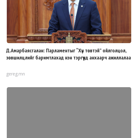
Д.Амарбаясгалан: Парламентыг “Хүн төвтэй” ойлголцол,
зөвшилцлийг баримтлахад нэн тэргүүнд анхаарч ажиллалаа
gereg.mn