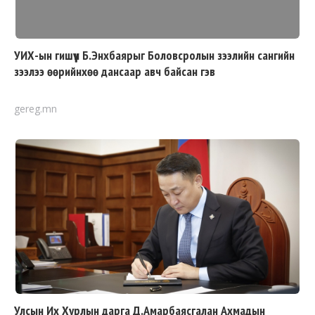
УИХ-ын гишүүн Б.Энхбаярыг Боловсролын зээлийн сангийн
зээлээ өөрийнхөө дансаар авч байсан гэв
gereg.mn
Улсын Их Хурлын дарга Д.Амарбаясгалан Ахмадын