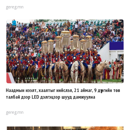
gereg.mn
Наадмын нээлт, хаалтыг нийслэл, 21 аймаг, 9 дүүргийн төв
талбай дээр LED дэлгэцээр шууд дамжуулна
gereg.mn