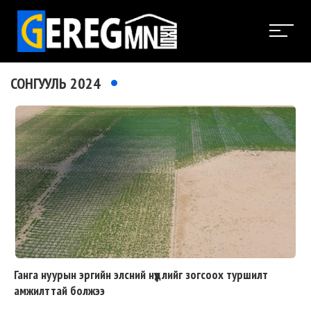
СОНГУУЛЬ 2024
Ганга нуурын эргийн элсний нүүдлийг зогсоох туршилт
амжилттай болжээ