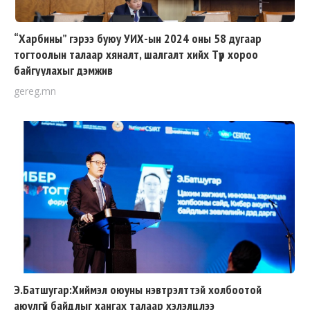
“Харбины” гэрээ буюу УИХ-ын 2024 оны 58 дугаар
тогтоолын талаар хяналт, шалгалт хийх Түр хороо
байгуулахыг дэмжив
gereg.mn
Э.Батшугар:Хиймэл оюуны нэвтрэлттэй холбоотой
аюулгүй байдлыг хангах талаар хэлэлцлээ