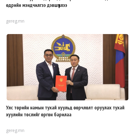
өдрийн мэндчилгээ дэвшүүллээ
gereg.mn
Улс төрийн намын тухай хуульд өөрчлөлт оруулах тухай
хуулийн төслийг өргөн барилаа
gereg.mn