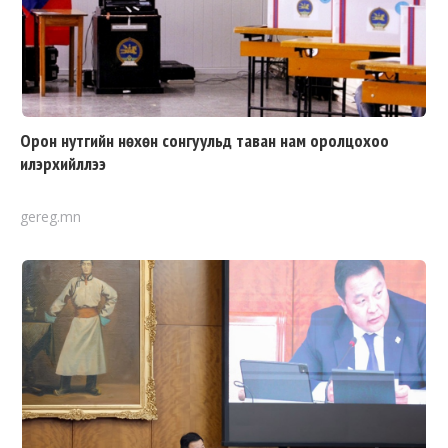
Орон нутгийн нөхөн сонгуульд таван нам оролцохоо
илэрхийллээ
gereg.mn