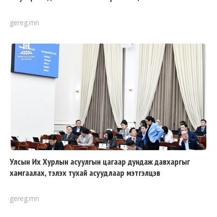
gereg.mn
Улсын Их Хурлын асуулгын цагаар дундаж давхаргыг
хамгаалах, тэлэх тухай асуудлаар мэтгэлцэв
gereg.mn