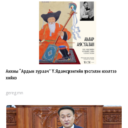
Анхны “Ардын зураач” Ү.Ядамсүрэнгийн үзэсгэлэн нээлтээ
хийнэ
gereg.mn