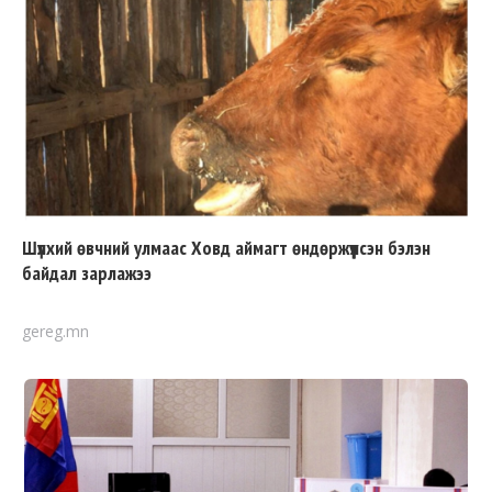
Шүлхий өвчний улмаас Ховд аймагт өндөржүүлсэн бэлэн
байдал зарлажээ
gereg.mn