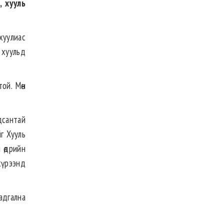
, хууль
хуулиас
 хуульд
ой. Мөн
дсантай
г Хууль
 өдрийн
 хүрээнд
адгална