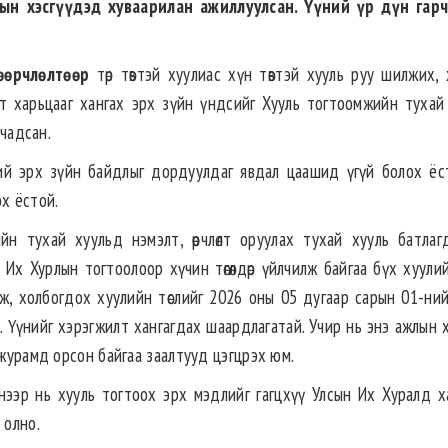
лын хэсгүүдэд хуваарилан ажиллуулсан.
Үүний үр дүн гарч
өөрчлөлтөөр
төр төвтэй хуулиас хүн төвтэй хууль руу шилжих, 
т харьцааг хангах эрх зүйн үндсийг Хууль тогтоомжийн тухай
 чадсан.
ий эрх зүйн байдлыг дордуулдаг явдал цаашид үгүй болох ёст
эх ёстой.
н тухай хуульд нэмэлт, өөрчлөлт оруулах тухай хууль батлаг
Их Хурлын тогтоолоор хүчин төгөлдөр үйлчилж байгаа бүх хуулий
, холбогдох хуулийн төслийг 2026 оны 05 дугаар сарын 01-ний
н. Үүнийг хэрэгжилт хангагдах шаардлагатай. Учир нь энэ ажлын
 журамд орсон байгаа заалтууд цэгцрэх юм.
нээр нь хууль тогтоох эрх мэдлийг гагцхүү Улсын Их Хуралд х
 олно.