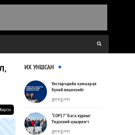
ИХ УНШСАН
Л,
Улстөрчдийн хамаарал
бүхий лицензийг
тооллогоор тодорхойлно
gereg.mn
Жиргэх
“COP17” Бага хурлыг
Үндэсний цэцэрлэгт
хүрээлэнгийн зүүн талд
gereg.mn
зохион байгуулна