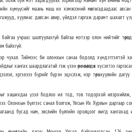
ас болж буй мэт харагдуулах зорилгоор намайг хүн амины ноцт
лийн хүмүүсийг маань маш их хэмжээний мөнгө гадаадаас авсан
гажууд, хуулиас давсан авир, үйлдэл гаргаж дарамт шахалт үз
айгаа учраас шалгуулахгүй байгаа мэтээр олон нийтийг төөрөгд
эм байхгүй.
эр чухал. Тиймээс би олонхын санаа бодолд хүндэтгэлтэй х
г хангах шаардлагатай гэж үзэн өөрөө чөлөөлөгдөх хүсэлтээ гаргаса
элэл, эргэлзээ бүрийг бүрэн эцэслэж, нэр төрөө хуулийн дагуу 
ыг хашихдаа үзэл бодлоо ил тод, тов тодорхой илэрхийлж, 
ллээ. Олонхын бүлгээс санал болгож, Улсын Их Хурлын даргаар с
агаанд бусад нам, эвслийн бүлгийн оролцоог жигд хангахад 
 өөрчлөлтийн дагуу Монгол Улсад байгуулагдсан 126 гиш