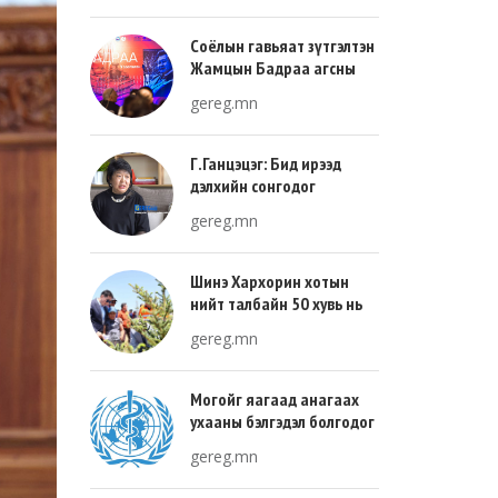
Соёлын гавьяат зүтгэлтэн
Жамцын Бадраа агсны
100 жилийн ой энэ онд
gereg.mn
тохиож байна
Г.Ганцэцэг: Бид ирээд
дэлхийн сонгодог
урлагтай эн зэрэгцэж очих
gereg.mn
хөгжлийн тухай л ярьсан
Шинэ Хархорин хотын
нийт талбайн 50 хувь нь
ногоон байгууламж, 30
gereg.mn
хувь нь барилгажих
талбай, 20 хувь нь авто
зам байна
Могойг яагаад анагаах
ухааны бэлгэдэл болгодог
вэ?
gereg.mn