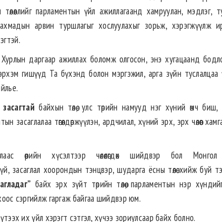
н төлөөллийг парламентын үйл ажиллагаанд хамруулан, мэдлэг, т
 ахмадын арвин туршлагыг хослуулахыг зорьж, хэрэгжүүлж ир
эгтэй.
 Хурлын даргаар ажиллах боломж олгосон, энэ хугацаанд бодло
рхэм гишүүд Та бүхэнд болон мэргэжил, арга зүйн туслалцаа 
ийлье.
 засагтай
байхын төлөө, улс төрийн намууд нэг хүний өмч биш,
тын засаглалаа төгөлдөржүүлэн, ардчилал, хүний эрх, эрх чөлөөг хам
с өөрийн хүсэлтээр чөлөөлөгдөх шийдвэр бол Монгол
й, засаглал хоорондын тэнцвэр, шударга ёсны төлөө хийж буй т
агладаг”
байх эрх зүйт төрийн төлөө, парламентын нэр хүндий
охоос сэргийлж гаргаж байгаа шийдвэр юм.
бүтээх их үйл хэрэгт сэтгэл, хүчээ зориулсаар байх болно.