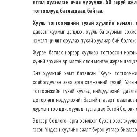
итгэл хүлээлгэн ачаа үүрүүлж, 60 гаруй аж
тогтоолууд батлагдаад байгаа.
Хууль тогтоомжийн тухай хуулийн нэмэлт, 
давсан журмыг цэгцлэх, хууль ба журмын зохис
нэмэлт, өөрчлөлт оруулах тухай хуулиар бий болгож
Журам батлах нэрээр хуулиар тогтоосон иргэн
хүний эрхийн зөрчилтэй олон мянган журам цэгцр
Энэ хуультай хамт баталсан “Хууль тогтоомжий
холбогдуулан авах арга хэмжээний тухай” Улсын 
тогтоомжийн тухай хуульд нийцүүлэхийг даалгаж
дотор өргөн мэдүүлэхийг Засгийн газарт даалгаса
журмын тоо цөөрч, хуульд тусгагдах ёстой боловч
Эдгээр бодлого, арга хэмжээг бүрэн хэрэгжүүлс
гэсэн Үндсэн хуулийн заалт бүрэн утгаар биеллээ