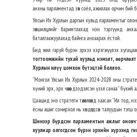
анхны парламентад зөв соёл, ажиллах орчин бий 
Улсын Их Хурлын даргын хувьд парламентыг олон у
зөвшилцлийг баримтлахад нэн тэргүүнд анха
баталгаажуулахад байнга анхаарах ёстой.
Бид жил гаруй бүрэн эрхээ хэрэгжүүлэх хугаца
тогтоомжийн тухай хуульд нэмэлт, өөрчлөлт 
Хурлын илүү цомхон бүтэцтэй боллоо.
“Монгол Улсын Их Хурлын 2024-2028 оны стратеги 
хүний эрх, эрх чөлөөг дээдэлсэн үзэл санаа” бүхий
Цаашид энэ стратеги төлөвлөгөөнд заасан “Ил тод, 
ёсны ашиг сонирхол нь хөндөгдсөн талуудын тэгш 
Шинээр бүрдсэн парламентын ажлыг оновч
хуулиар олгогдсон бүрэн эрхийн хүрээнд г