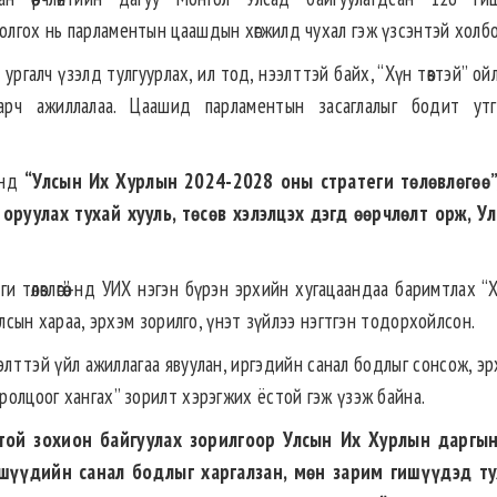
болгох нь парламентын цаашдын хөгжилд чухал гэж үзсэнтэй холб
ргалч үзэлд тулгуурлах, ил тод, нээлттэй байх, “Хүн төвтэй” ой
арч ажиллалаа. Цаашид парламентын засаглалыг бодит ут
анд
“Улсын Их Хурлын 2024-2028 оны стратеги төлөвлөгөө”
оруулах тухай хууль, төсөв хэлэлцэх дэгд өөрчлөлт орж, У
төлөвлөгөө”-нд УИХ нэгэн бүрэн эрхийн хугацаандаа баримтлах “Х
 алсын хараа, эрхэм зорилго, үнэт зүйлээ нэгтгэн тодорхойлсон.
нээлттэй үйл ажиллагаа явуулан, иргэдийн санал бодлыг сонсож, эр
оролцоог хангах” зорилт хэрэгжих ёстой гэж үзэж байна.
той зохион байгуулах зорилгоор
Улсын
Их Хурл
ын даргын
ишүүдийн санал бодлыг харгалзан, мөн зарим гишүүдэд т