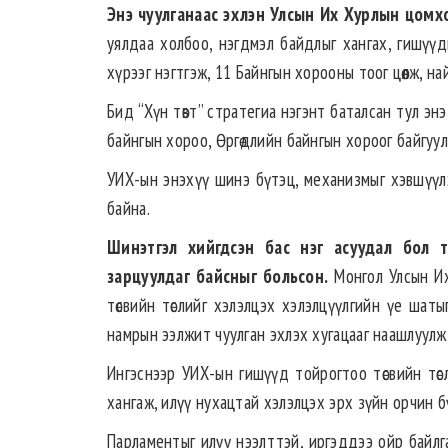
Энэ чуулганаас эхлэн Улсын Их Хурл
ын
цомхо
уялдаа холбоо, нэгдмэл байдлыг хангах, гишүү
хүрээг нэгтгэж, 11 Байнгын хорооны тоог цөөлж, на
Бид “Хүн төвт” стратегиа нэгэнт баталсан тул эн
байнгын хороо, Өргөдлийн байнгын хороог байгуул
УИХ-ын энэхүү шинэ бүтэц, механизмыг хэвшүүлэ
байна.
Шинэтгэл хийгдсэн бас нэг асуудал бол 
зарцуулдаг байсныг больсон.
Монгол Улсын Их 
төсвийн төслийг хэлэлцэх хэлэлцүүлгийн үе шаты
намрын ээлжит чуулган эхлэх хугацааг наашлуулж, 
Ингэснээр УИХ-ын гишүүд тойрогтоо төсвийн төс
хангаж, илүү нухацтай хэлэлцэх эрх зүйн орчин 
Парламентыг илүү нээлттэй, иргэддээ ойр байлга