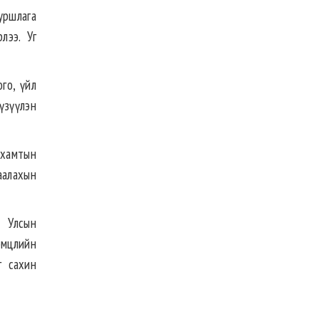
уршлага
лээ. Уг
го, үйл
үзүүлэн
 хамтын
гаалахын
 Улсын
эмцлийн
г сахин