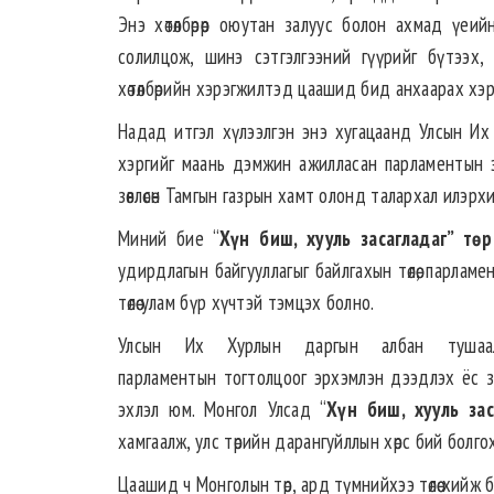
Энэ хөтөлбөрөөр оюутан залуус болон ахмад үеий
солилцож, шинэ сэтгэлгээний гүүрийг бүтээх,
хөтөлбөрийн хэрэгжилтэд цаашид бид анхаарах хэр
Надад итгэл хүлээлгэн энэ хугацаанд Улсын Их
хэргийг маань дэмжин ажилласан парламентын э
зөвлөсөн Тамгын газрын хамт олонд талархал илэрх
Миний бие “
Хүн биш, хууль засагладаг” төр
удирдлагын байгууллагыг байлгахын төлөө, парламен
төлөө улам бүр хүчтэй тэмцэх болно.
Улсын Их Хурлын даргын албан тушаалаа
парламентын тогтолцоог эрхэмлэн дээдлэх ёс зү
эхлэл юм. Монгол Улсад “
Хүн биш, хууль зас
хамгаалж, улс төрийн дарангуйллын хөрс бий болг
Цаашид ч Монголын төр, ард түмнийхээ төлөө хийж 