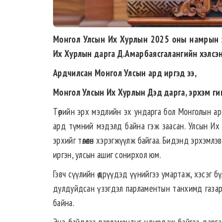
Монгол Улсын Их Хурлын 2025 оны намрын э
Их Хурлын дарга Д.Амарбаясгалангийн хэлсэн
Ардчилсан Монгол Улсын ард иргэд ээ,
Монгол Улсын Их Хурлын Дэд дарга, эрхэм ги
Төрийн эрх мэдлийн эх ундарга бол Монголын ар
ард түмний мэдэлд байна гэж заасан. Улсын Их 
эрхийг төлөөлөн хэрэгжүүлж байгаа. Бидэнд эрхэмл
иргэн, улсын ашиг сонирхол юм.
Гэвч сүүлийн өдрүүдэд үүнийгээ умартаж, хэсэг б
дулдуйдсан үзэгдэл парламентын танхимд газар 
байна.