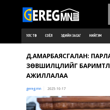
УЛС ТӨР
СОЁЛ
ЭДИЙН ЗАСАГ
НИЙГЭМ
Д.АМАРБАЯСГАЛАН: ПАРЛ
ЗӨВШИЛЦЛИЙГ БАРИМТЛАХ
АЖИЛЛАЛАА
gereg.mn
2025-10-17