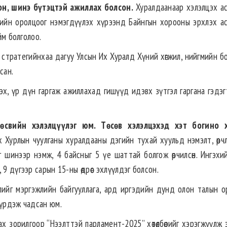
н, шинэ бүтэцтэй ажиллах болсон.
Хуралдаанаар хэлэлцэх а
дийн оролцоог нэмэгдүүлэх хүрээнд Байнгын хорооны эрхлэх а
йм болголоо.
э стратегийнхаа дагуу Улсын Их Хуралд Хүний хөгжил, нийгмийн 
сан.
х, үр дүн гаргаж ажиллахад гишүүд идэвх зүтгэл гаргана гэдэг
төсвийн хэлэлцүүлэг юм.
Төсөв хэлэлцэхэд хэт богино х
Хурлын чуулганы хуралдааны дэгийн тухай хуульд нэмэлт, өөрчл
г шинээр нэмж, 4 байсныг 5 үе шаттай болгож өөрчилсөн. Ингэхи
9 дүгээр сарын 15-ны өдрөөс эхлүүлдэг болсон.
лийг мэргэжлийн байгууллага, ард иргэдийн дунд олон талын о
бүрдэж чадсан юм.
х зорилгоор “Нээлттэй парламент-2025” хөтөлбөрийг хэрэгжүүлж э