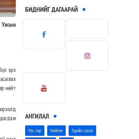
БИДНИЙГ ДАГААРАЙ
/ Улсын
бүх эрх
асаглах
аар нийт
онирхолд
АНГИЛАЛ
лдагдаж
Улс төр
Нийгэм
Эдийн засаг