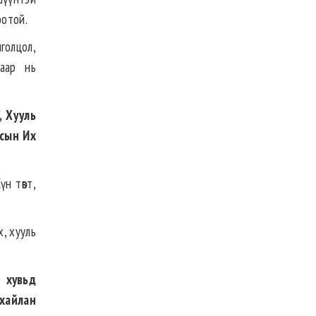
оотой.
лголцол,
гаар нь
, Хууль
лсын Их
үн төвт,
х, хууль
 хувьд
ухайлан