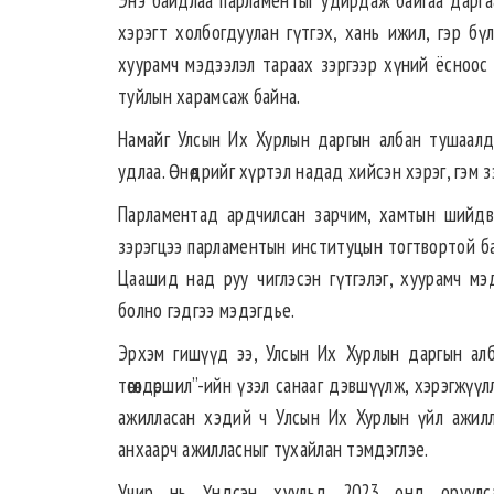
Энэ байдлаа парламентыг удирдаж байгаа дарга
хэрэгт холбогдуулан гүтгэх, хань ижил, гэр бү
хуурамч мэдээлэл тараах зэргээр хүний ёсноос 
туйлын харамсаж байна.
Намайг Улсын Их Хурлын даргын албан тушаалд б
удлаа. Өнөөдрийг хүртэл надад хийсэн хэрэг, гэм з
Парламентад ардчилсан зарчим, хамтын шийдв
зэрэгцээ парламентын институцын тогтвортой байдлы
Цаашид над руу чиглэсэн гүтгэлэг, хуурамч мэдэ
болно гэдгээ мэдэгдье.
Эрхэм гишүүд ээ, Улсын Их Хурлын даргын алб
төгөлдөршил”-ийн үзэл санааг дэвшүүлж, хэрэгжүү
ажилласан хэдий ч Улсын Их Хурлын үйл ажилл
анхаарч ажилласныг тухайлан тэмдэглэе.
Учир нь Үндсэн хуульд 2023 онд оруулсан