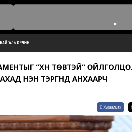
БАЙГАЛЬ ОРЧИН
АМЕНТЫГ “ХҮН ТӨВТЭЙ” ОЙЛГОЛЦО
АД НЭН ТЭРГҮҮНД АНХААРЧ
Хуваалцах