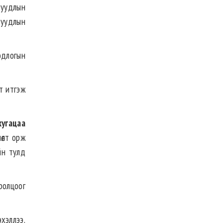
суудлын
суудлын
бодлогын
т итгэж
угацаа
өлт орж
йн тулд
ролцоог
хэллээ.