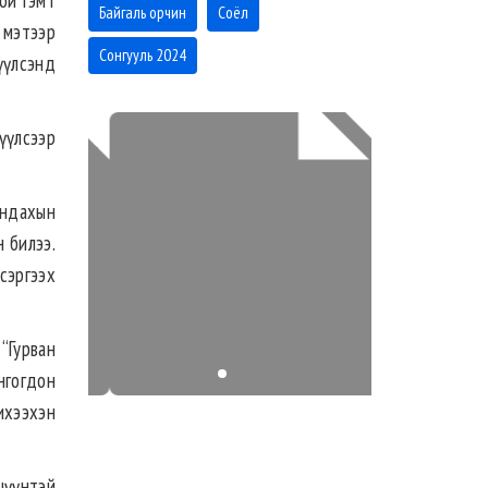
ой гэмт
Байгаль орчин
Соёл
 мэтээр
Сонгууль 2024
үүлсэнд
үүлсээр
андахын
н билээ.
сэргээх
“Гурван
онгогдон
ихээхэн
үүнтэй