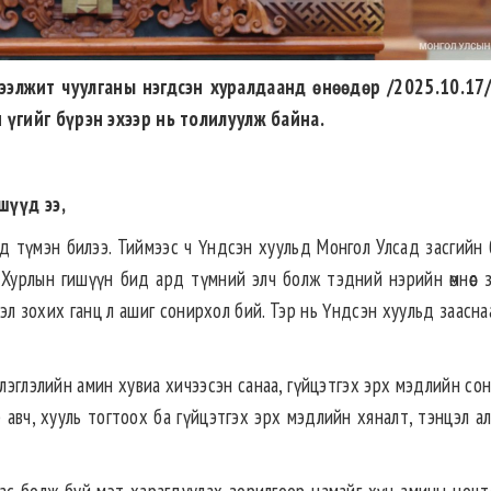
элжит чуулганы нэгдсэн хуралдаанд өнөөдөр /2025.10.17
 үгийг бүрэн эхээр нь толилуулж байна.
шүүд ээ,
д түмэн билээ. Тиймээс ч Үндсэн хуульд Монгол Улсад засгийн 
Хурлын гишүүн бид ард түмний элч болж тэдний нэрийн өмнөөс з
эвэл зохих ганц л ашиг сонирхол бий. Тэр нь Үндсэн хуульд заасн
үлэглэлийн амин хувиа хичээсэн санаа, гүйцэтгэх эрх мэдлийн с
авч, хууль тогтоох ба гүйцэтгэх эрх мэдлийн хяналт, тэнцэл а