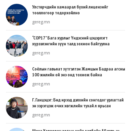
Улстөрчдийн хамаарал бүхий лицензийг
тооллогоор тодорхойлно
gereg.mn
“COP17” Бага хурлыг Үндэсний цэцэрлэгт
хүрээлэнгийн зүүн талд зохион байгуулна
gereg.mn
Соёлын гавьяат зүтгэлтэн Жамцын Бадраа агсны
100 жилийн ой энэ онд тохиож байна
gereg.mn
Г.Ганцэцэг: Бид ирээд дэлхийн сонгодог урлагтай
эн зэрэгцэж очих хөгжлийн тухай л ярьсан
gereg.mn
Шинэ Хархорин хотын нийт талбайн 50 хувь нь