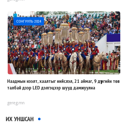
СОНГУУЛЬ 2024
Наадмын нээлт, хаалтыг нийслэл, 21 аймаг, 9 дүүргийн төв
талбай дээр LED дэлгэцээр шууд дамжуулна
gereg.mn
ИХ УНШСАН