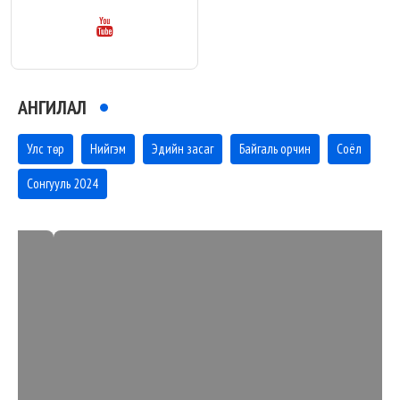
АНГИЛАЛ
Улс төр
Нийгэм
Эдийн засаг
Байгаль орчин
Соёл
Сонгууль 2024