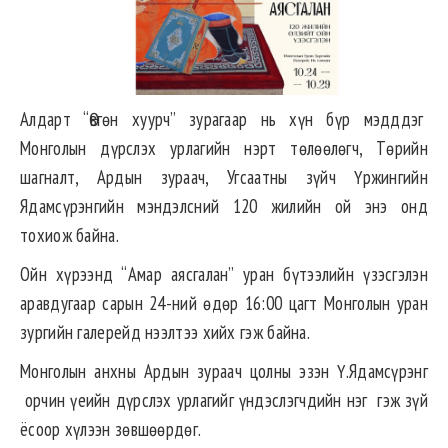
Алдарт “Өвгөн хуурч” зурагаар нь хүн бүр мэдддэг
Монголын дүрслэх урлагийн нэрт төлөөлөгч, Төрийн
шагналт, Ардын зураач, Угсаатны зүйч Үржингийн
Ядамсүрэнгийн мэндэлсний 120 жилийн ой энэ онд
тохиож байна.
Ойн хүрээнд “Амар аясгалан” уран бүтээлийн үзэсгэлэн
аравдугаар сарын 24-ний өдөр 16:00 цагт Монголын уран
зургийн галерейд нээлтээ хийх гэж байна.
Монголын анхны Ардын зураач цолны эзэн Ү.Ядамсүрэнг
орчин үеийн дүрслэх урлагийг үндэслэгчдийн нэг гэж зүй
ёсоор хүлээн зөвшөөрдөг.