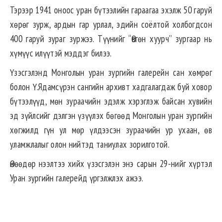
Тэрээр 1941 оноос уран бүтээлийн гараагаа эхэлж 50 гаруй
хөрөг зурж, ардын гар урлал, эдийн соёлтой холбогдсон
400 гаруй зураг зуржээ. Түүнийг “Өвгөн хуурч” зургаар нь
хүмүүс илүүтэй мэддэг билээ.
Үзэсгэлэнд Монголын уран зургийн галерейн сан хөмрөг
болон Ү.Ядамсүрэн сангийн архивт хадгалагдаж буй ховор
бүтээлүүд, мөн зураачийн эдэлж хэрэглэж байсан хувийн
эд зүйлсийг дэлгэн үзүүлэх бөгөөд Монголын уран зургийн
хөгжилд гүн ул мөр үлдээсэн зураачийн ур ухаан, өв
уламжлалыг олон нийтэд таниулах зорилготой.
Өнөөдөр нээлтээ хийх үзэсгэлэн энэ сарын 29-нийг хүртэл
Уран зургийн галерейд үргэлжлэх ажээ.