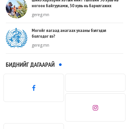
ногоон байгууламж, 30 хувь нь барилгажих
талбай, 20 хувь нь авто зам байна
gereg.mn
Могойг яагаад анагаах ухааны бэлгэдэл
болгодог вэ?
gereg.mn
БИДНИЙГ ДАГААРАЙ