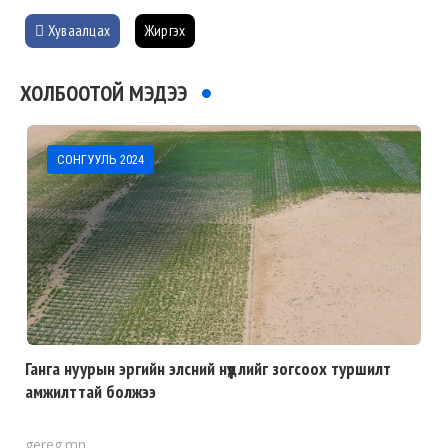
Хуваалцах
Жиргэх
ХОЛБООТОЙ МЭДЭЭ
СОНГУУЛЬ 2024
Ганга нуурын эргийн элсний нүүдлийг зогсоох туршилт
амжилттай болжээ
gereg.mn