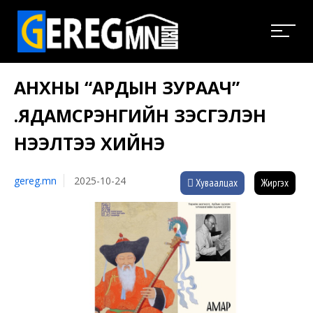
АНХНЫ “АРДЫН ЗУРААЧ”
Ү.ЯДАМСҮРЭНГИЙН ҮЗЭСГЭЛЭН
НЭЭЛТЭЭ ХИЙНЭ
gereg.mn
2025-10-24
Хуваалцах
Жиргэх