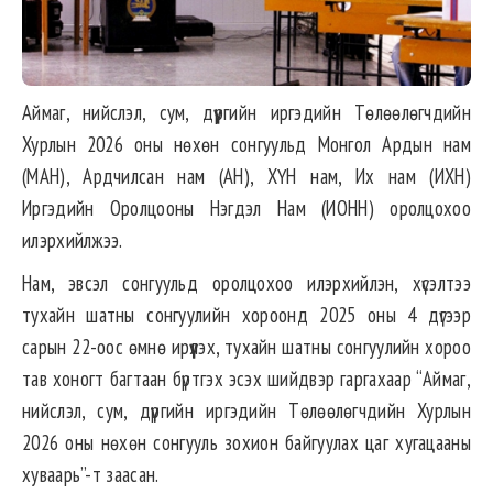
Аймаг, нийслэл, сум, дүүргийн иргэдийн Төлөөлөгчдийн
Хурлын 2026 оны нөхөн сонгуульд Монгол Ардын нам
(МАН), Ардчилсан нам (АН), ХҮН нам, Их нам (ИХН)
Иргэдийн Оролцооны Нэгдэл Нам (ИОНН) оролцохоо
илэрхийлжээ.
Нам, эвсэл сонгуульд оролцохоо илэрхийлэн, хүсэлтээ
тухайн шатны сонгуулийн хороонд 2025 оны 4 дүгээр
сарын 22-оос өмнө ирүүлэх, тухайн шатны сонгуулийн хороо
тав хоногт багтаан бүртгэх эсэх шийдвэр гаргахаар “Аймаг,
нийслэл, сум, дүүргийн иргэдийн Төлөөлөгчдийн Хурлын
2026 оны нөхөн сонгууль зохион байгуулах цаг хугацааны
хуваарь”-т заасан.