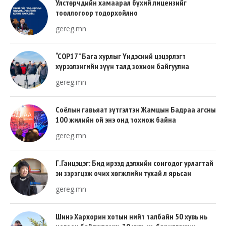
Улстөрчдийн хамаарал бүхий лицензийг
тооллогоор тодорхойлно
gereg.mn
“COP17” Бага хурлыг Үндэсний цэцэрлэгт
хүрээлэнгийн зүүн талд зохион байгуулна
gereg.mn
Соёлын гавьяат зүтгэлтэн Жамцын Бадраа агсны
100 жилийн ой энэ онд тохиож байна
gereg.mn
Г.Ганцэцэг: Бид ирээд дэлхийн сонгодог урлагтай
эн зэрэгцэж очих хөгжлийн тухай л ярьсан
gereg.mn
Шинэ Хархорин хотын нийт талбайн 50 хувь нь