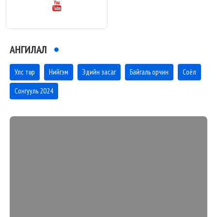
АНГИЛАЛ
Улс төр
Нийгэм
Эдийн засаг
Байгаль орчин
Соёл
Сонгууль 2024