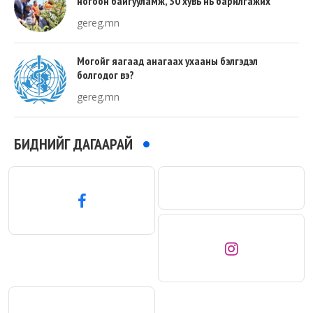
ногоон байгууламж, 30 хувь нь барилгажих
талбай, 20 хувь нь авто зам байна
gereg.mn
Могойг яагаад анагаах ухааны бэлгэдэл
болгодог вэ?
gereg.mn
БИДНИЙГ ДАГААРАЙ