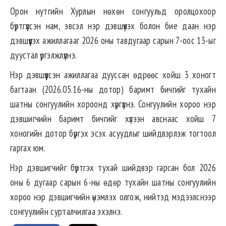
Орон нутгийн Хурлын нөхөн сонгуульд оролцохоор
бүртгүүлсэн нам, эвсэл нэр дэвшүүлэх болон бие даан нэр
дэвшүүлэх ажиллагааг 2026 оны тавдугаар сарын 7-оос 13-ыг
дуустал үргэлжлүүлнэ.
Нэр дэвшүүлсэн ажиллагаа дууссан өдрөөс хойш 3 хоногт
багтаан (2026.05.16-ны дотор) баримт бичгийг тухайн
шатны сонгуулийн хороонд хүргүүлнэ. Сонгуулийн хороо нэр
дэвшигчийн баримт бичгийг хүлээн авснаас хойш 7
хоногийн дотор бүргэх эсэх асуудлыг шийдвэрлэж тогтоол
гаргах юм.
Нэр дэвшигчийг бүртгэх тухай шийдвэр гарсан бол 2026
оны 6 дугаар сарын 6-ны өдөр тухайн шатны сонгуулийн
хороо нэр дэвшигчийн үнэмлэх олгож, нийтэд мэдээлснээр
сонгуулийн сурталчилгаа эхэлнэ.