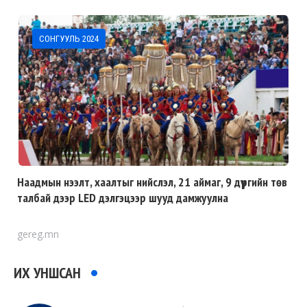
СОНГУУЛЬ 2024
Наадмын нээлт, хаалтыг нийслэл, 21 аймаг, 9 дүүргийн төв
талбай дээр LED дэлгэцээр шууд дамжуулна
gereg.mn
ИХ УНШСАН