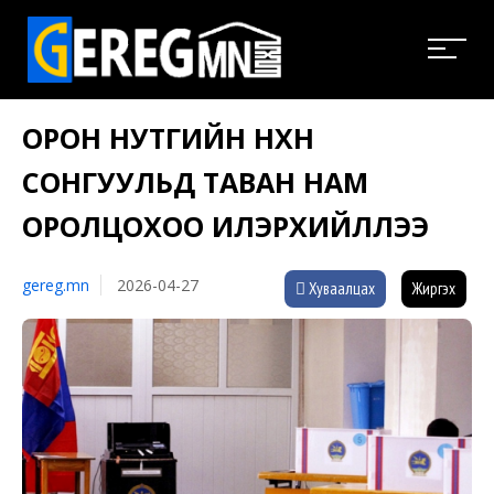
ОРОН НУТГИЙН НӨХӨН
СОНГУУЛЬД ТАВАН НАМ
ОРОЛЦОХОО ИЛЭРХИЙЛЛЭЭ
gereg.mn
2026-04-27
Хуваалцах
Жиргэх