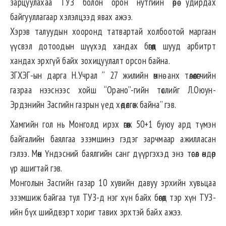
зарцуулахаа ТУЗ болон орон нутгийн өөрөө удирдах
байгууллагаар хэлэлцээд явах ажээ.
Хэрэв талуудын хооронд татвартай холбоотой маргаан
үүсвэл дотоодын шүүхэд хандах бөгөөд шууд арбитрт
хандах эрхгүй байх зохицуулалт орсон байна.
ЗГХЭГ-ын дарга Н.Учрал “ 27 жилийн өмнө анх төлөөлөгчийн
газраа нээснээс хойш “Орано”-гийн төслийг Л.Оюун-
Эрдэнийн Засгийн газрын үед хөдөлгөж байна” гэв.
Хамгийн гол нь Монголд ирэх өгөөж 50+1 буюу ард түмэн
байгалийн баялгаа эзэмшинэ гэдэг зарчмаар ажилласан
гэлээ. Мөн Үндэсний баялгийн санг дүүргэхэд энэ төсөл өндөр
үр ашигтай гэв.
Монголын Засгийн газар 10 хувийн давуу эрхийн хувьцаа
эзэмшиж байгаа тул ТУЗ-д нэг хүн байх бөгөөд тэр хүн ТУЗ-
ийн бүх шийдвэрт хориг тавих эрхтэй байх ажээ.