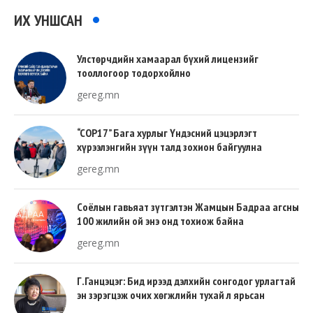
ИХ УНШСАН
Улстөрчдийн хамаарал бүхий лицензийг
тооллогоор тодорхойлно
gereg.mn
“COP17” Бага хурлыг Үндэсний цэцэрлэгт
хүрээлэнгийн зүүн талд зохион байгуулна
gereg.mn
Соёлын гавьяат зүтгэлтэн Жамцын Бадраа агсны
100 жилийн ой энэ онд тохиож байна
gereg.mn
Г.Ганцэцэг: Бид ирээд дэлхийн сонгодог урлагтай
эн зэрэгцэж очих хөгжлийн тухай л ярьсан