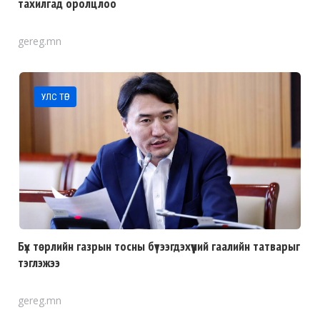
тахилгад оролцлоо
gereg.mn
УЛС ТӨР
Бүх төрлийн газрын тосны бүтээгдэхүүний гаалийн татварыг
тэглэжээ
gereg.mn