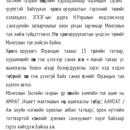
Засгийн газрын өнөөдрийн хуралдаанаар Францын “Орано”
групптэй байгуулах хөрөнгө оруулалтын гэрээний төслийг
хэлэлцжээ. ЗГХЭГ-ын дарга Н.Учралын мэдээлснээр
.санхүүгийн загварчлалыг олон улсын зарчмаар Монголын
тал хийж гүйцэтгэжээ. Мөн хөрөнгө оруулалтын үндсэн төслийг
Монголын тал хийсэн байна.
Хөрөнгө оруулагч Францын талаас 15 төрлийн татвар,
хураамжийг өгөөж гэж үзэхээр санал өгсөн ч манай талаас ус
ашигласны болон агаар бохирдуулсны зэрэг хэд хэдэн
төлбөрийг өгөөж гэж үзэхгүй байх санал өгснийг Францын тал
хүлээн авчээ.
Монголын Засгийн газрын үр өгөөжийн хамгийн гол ашиг нь
АМНАТ /Ашигт малтмалын нөөц ашигласны төлбөр/, ААНОАТ /
Аж ахуйн нэгжийн орлогын албан татвар/, орон нутгийн
тогтвортой хөгжлийг дэмжих санхүүжилт зэрэг байхаар
гэрээ хийгдэж байгаа аж.