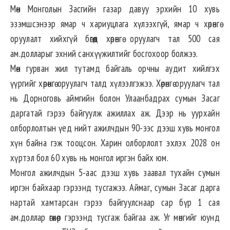
Мөн Монголын Засгийн газар давуу эрхийн 10 хувь
эзэмшсэнээр ямар ч хариуцлага хүлээхгүй, ямар ч хөрөнгө
оруулалт хийхгүй бөгөөд хөрөнгө оруулагч тал 500 сая
ам.долларыг эхний санхүүжилтийг босгохоор болжээ.
Мөн гурван жил тутамд байгаль орчны аудит хийлгэх
үүргийг хөрөнгө оруулагч талд хүлээлгэжээ. Хөрөнгө оруулагч тал
нь Дорноговь аймгийн болон Улаанбадрах сумын Засаг
даргатай гэрээ байгуулж ажиллах аж. Дээр нь уурхайн
олборлолтын үед нийт ажилчдын 90-ээс дээш хувь монгол
хүн байна гэж тооцсон. Харин олборлолт эхлэх 2028 он
хүртэл бол 60 хувь нь монгол иргэн байх юм.
Монгол ажилчдын 5-аас дээш хувь заавал тухайн сумын
иргэн байхаар гэрээнд тусгажээ. Аймаг, сумын Засаг дарга
нартай хамтарсан гэрээ байгуулснаар сар бүр 1 сая
ам.доллар өгөхөөр гэрээнд тусгаж байгаа аж. Уг мөнгийг юунд