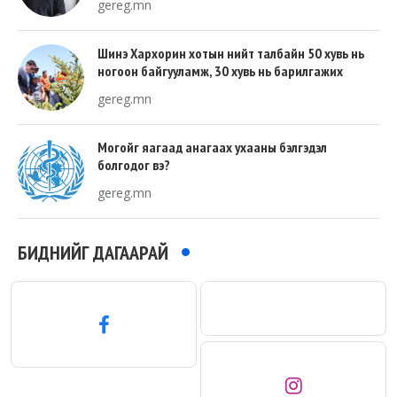
gereg.mn
Шинэ Хархорин хотын нийт талбайн 50 хувь нь
ногоон байгууламж, 30 хувь нь барилгажих
талбай, 20 хувь нь авто зам байна
gereg.mn
Могойг яагаад анагаах ухааны бэлгэдэл
болгодог вэ?
gereg.mn
БИДНИЙГ ДАГААРАЙ