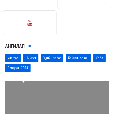
АНГИЛАЛ
Улс төр
Нийгэм
Эдийн засаг
Байгаль орчин
Соёл
Сонгууль 2024