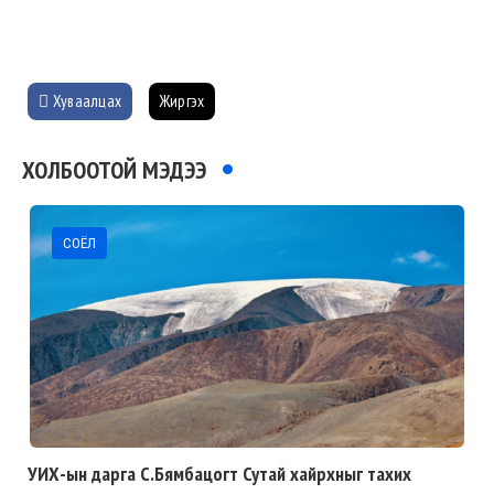
Хуваалцах
Жиргэх
ХОЛБООТОЙ МЭДЭЭ
СОЁЛ
УИХ-ын дарга С.Бямбацогт Сутай хайрхныг тахих