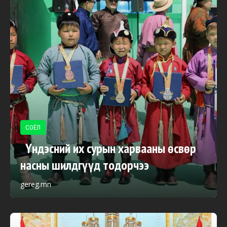
СОЁЛ
Үндэсний их сурын харвааны өсвөр
насны шилдгүүд тодорчээ
gereg.mn