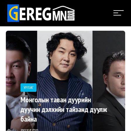
УРЛАГ
Монголын таван дуурийн
дуучин дэлхийн тайзанд дуулж
байна
gereg.mn