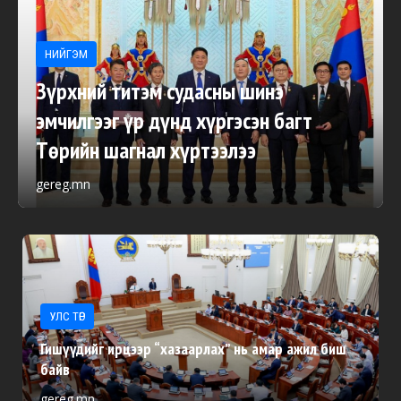
НИЙГЭМ
Зүрхний титэм судасны шинэ
эмчилгээг үр дүнд хүргэсэн багт
Төрийн шагнал хүртээлээ
gereg.mn
УЛС ТӨР
Гишүүдийг ирцээр “хазаарлах” нь амар ажил биш
байв
gereg.mn