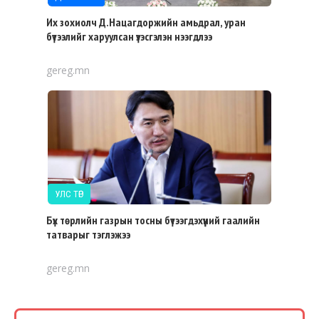
Их зохиолч Д.Нацагдоржийн амьдрал, уран
бүтээлийг харуулсан үзэсгэлэн нээгдлээ
gereg.mn
УЛС ТӨР
Бүх төрлийн газрын тосны бүтээгдэхүүний гаалийн
татварыг тэглэжээ
gereg.mn