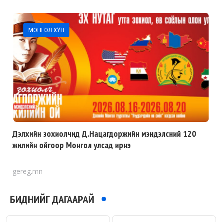
МОНГОЛ ХҮН
Дэлхийн зохиолчид Д.Нацагдоржийн мэндэлсний 120
жилийн ойгоор Монгол улсад ирнэ
gereg.mn
БИДНИЙГ ДАГААРАЙ