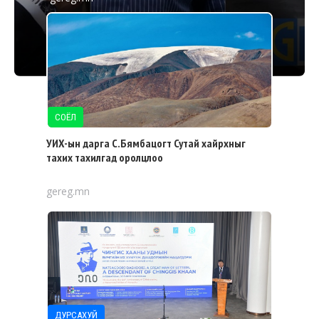
СОЁЛ
УИХ-ын дарга С.Бямбацогт Сутай хайрхныг
тахих тахилгад оролцлоо
gereg.mn
ДУРСАХУЙ