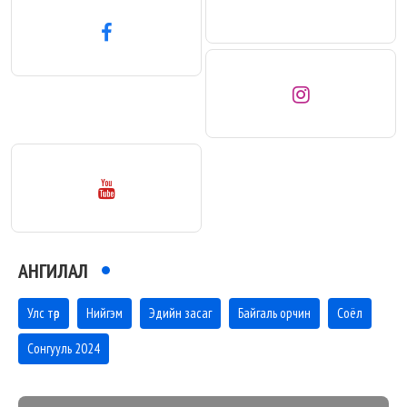
АНГИЛАЛ
Улс төр
Нийгэм
Эдийн засаг
Байгаль орчин
Соёл
Сонгууль 2024