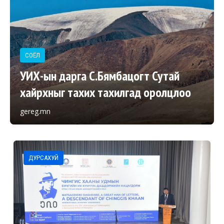
СОЁЛ
УИХ-ын дарга С.Бямбацогт Сутай
хайрхныг тахих тахилгад оролцлоо
gereg.mn
ДУРСАХУЙ