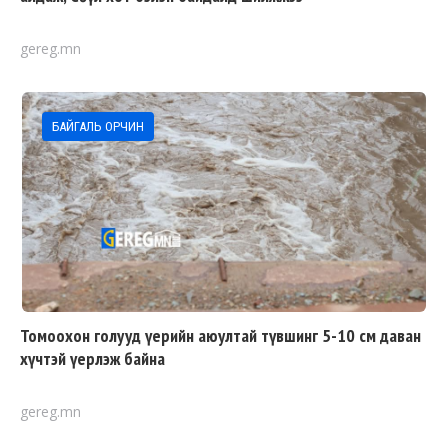
gereg.mn
БАЙГАЛЬ ОРЧИН
Томоохон голууд үерийн аюултай түвшинг 5-10 см даван
хүчтэй үерлэж байна
gereg.mn