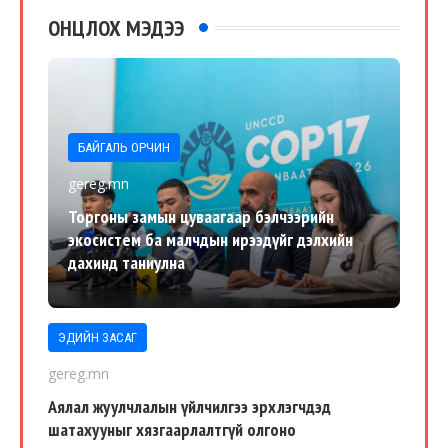
ОНЦЛОХ МЭДЭЭ
БАЙГАЛЬ ОРЧИН
gereg.mn
Торгоны замын цуваагаар бэлчээрийн
экосистем ба малчдын ирээдүйг дэлхийн
дахинд таниулна
ЭДИЙН ЗАСАГ
gereg.mn
Аялал жуулчлалын үйлчилгээ эрхлэгчдэд
шатахууныг хязгаарлалтгүй олгоно