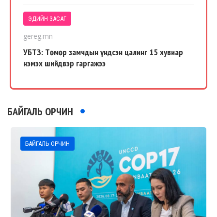
ЭДИЙН ЗАСАГ
gereg.mn
УБТЗ: Төмөр замчдын үндсэн цалинг 15 хувиар
нэмэх шийдвэр гаргажээ
БАЙГАЛЬ ОРЧИН
БАЙГАЛЬ ОРЧИН