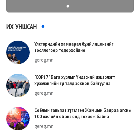
ИХ УНШСАН
Улстөрчдийн хамаарал бүхий лицензийг
тооллогоор тодорхойлно
gereg.mn
“COP17” Бага хурлыг Үндэсний цэцэрлэгт
хүрээлэнгийн зүүн талд зохион байгуулна
gereg.mn
Соёлын гавьяат зүтгэлтэн Жамцын Бадраа агсны
100 жилийн ой энэ онд тохиож байна
gereg.mn