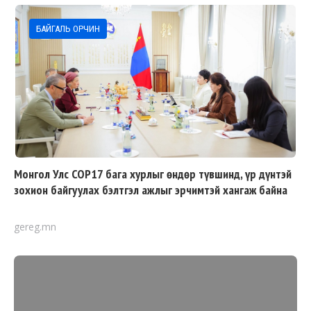
БАЙГАЛЬ ОРЧИН
Монгол Улс COP17 бага хурлыг өндөр түвшинд, үр дүнтэй
зохион байгуулах бэлтгэл ажлыг эрчимтэй хангаж байна
gereg.mn