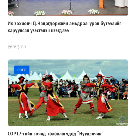
Их зохиолч Д.Нацагдоржийн амьдрал, уран бүтээлийг
харуулсан үзэсгэлэн нээгдлээ
gereg.mn
СОЁЛ
COP17-гийн зочид төлөөлөгчдөд “Нүүдэлчин”