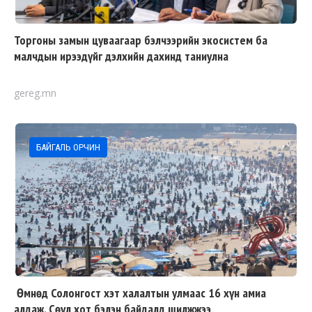
Торгоны замын цуваагаар бэлчээрийн экосистем ба
малчдын ирээдүйг дэлхийн дахинд таниулна
gereg.mn
БАЙГАЛЬ ОРЧИН
Өмнөд Солонгост хэт халалтын улмаас 16 хүн амиа
алдаж, Сөүл хот бэлэн байдалд шилжжээ