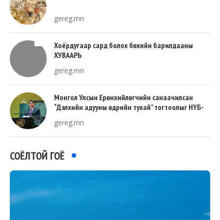
gereg.mn
Хоёрдугаар сард болох бөхийн барилдааны
ХУВААРЬ
gereg.mn
Монгол Улсын Ерөнхийлөгчийн санаачилсан
“Дэлхийн адууны өдрийн тухай” тогтоолыг НҮБ-
ын Ерөнхий Ассамблей дэмжин баталлаа
gereg.mn
СОЁЛТОЙ ГОЁ