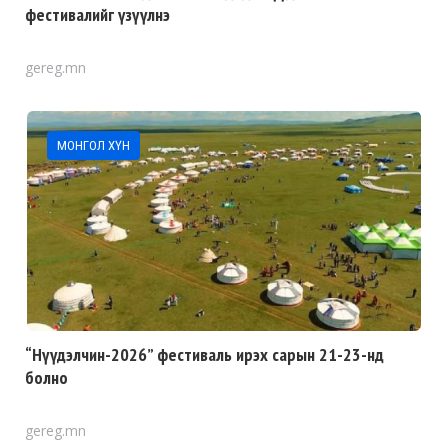
фестивалийг үзүүлнэ
gereg.mn
МОНГОЛ ХҮН
“Нүүдэлчин-2026” фестиваль ирэх сарын 21-23-нд
болно
gereg.mn