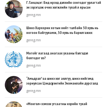
Г.Ганцэцэг: Бид ирээд дэлхийн сонгодог урлагтай
эн зэрэгцэж очих хөгжлийн тухай л ярьсан
gereg.mn
Шинэ Хархорин хотын нийт талбайн 50 хувь нь
ногоон байгууламж, 30 хувь нь барилгажих
талбай, 20 хувь нь авто зам байна
gereg.mn
Могойг яагаад анагаах ухааны бэлгэдэл
болгодог вэ?
gereg.mn
“Амьдрал”-аа шинэ хөг аялгуу, шинэ нийгэмд
зориулсан Цэндсүрэнгийн Энхманлайн дурсгалд
gereg.mn
«Монгол» хэмээх угсаатны нэрийн тухай