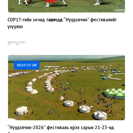
COP17-гийн зочид төлөөлөгчдөд “Нүүдэлчин” фестивалийг
үзүүлнэ
gereg.mn
МОНГОЛ ХҮН
“Нүүдэлчин-2026” фестиваль ирэх сарын 21-23-нд