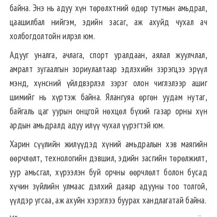
байна. Энэ нь адуу хүн төрөлхтний өдөр тутмын амьдрал,
цаашилбал нийгэм, эдийн засаг, аж ахуйд чухал ач
холбогдолтойн илрэл юм.
Адууг уналга, ачлага, спорт уралдаан, аялал жуулчлал,
амралт зугаалгын зориулалтаар эдлэхийн зэрэгцээ эрүүл
мэнд, хүнсний үйлдвэрлэл зэрэг олон чиглэлээр ашиг
шимийг нь хүртэж байна. Ялангуяа өргөн уудам нутаг,
байгаль цаг уурын онцгой нөхцөл бүхий газар орны хүн
ардын амьдралд адуу илүү чухал үүрэгтэй юм.
Харин сүүлийн жилүүдэд хүний амьдралын хэв маягийн
өөрчлөлт, технологийн дэвшил, эдийн засгийн төрөлжилт,
уур амьсгал, хүрээлэн буй орчны өөрчлөлт болон бусад
хүчин зүйлийн улмаас дэлхий даяар адууны тоо толгой,
үүлдэр угсаа, аж ахуйн хэрэглээ буурах хандлагатай байна.