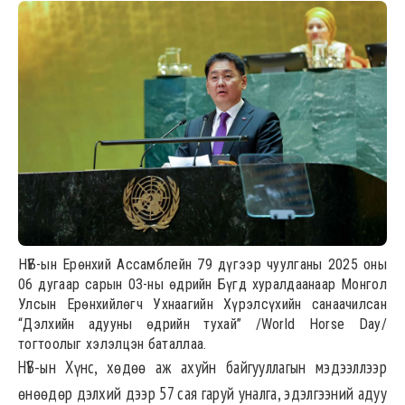
НҮБ-ын Ерөнхий Ассамблейн 79 дүгээр чуулганы 2025 оны
06 дугаар сарын 03-ны өдрийн Бүгд хуралдаанаар Монгол
Улсын Ерөнхийлөгч Ухнаагийн Хүрэлсүхийн санаачилсан
“Дэлхийн адууны өдрийн тухай” /World Horse Day/
тогтоолыг хэлэлцэн баталлаа.
НҮБ-ын Хүнс, хөдөө аж ахуйн байгууллагын мэдээллээр
өнөөдөр дэлхий дээр 57 сая гаруй уналга, эдэлгээний адуу