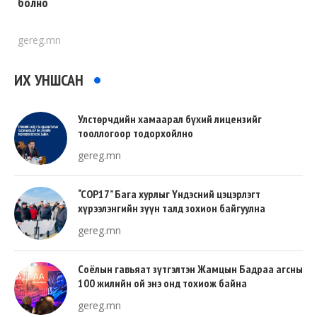
болно
gereg.mn
ИХ УНШСАН
Улстөрчдийн хамаарал бүхий лицензийг
тооллогоор тодорхойлно
gereg.mn
“COP17” Бага хурлыг Үндэсний цэцэрлэгт
хүрээлэнгийн зүүн талд зохион байгуулна
gereg.mn
Соёлын гавьяат зүтгэлтэн Жамцын Бадраа агсны
100 жилийн ой энэ онд тохиож байна
gereg.mn