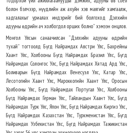
тодорхой үйл ажиллагаануудыг дэмжих, адууны өв соёл
болон бэлчээр, нүүдлийн аж ахуйн хэв маягийг хамгаалж,
хадгалахыг уриалах индэрийг бий болгоход Дэлхийн
адууны өдрийн ач холбогдол орших болно” хэмээн онцлов.
Монгол Улсын санаачилсан “Дэлхийн адууны өдрийн
тухай” тогтоолд Бүгд Найрамдах Австри Улс, Бахрейны
Хаант Улс, Холбооны Бүгд Найрамдах Бразил Улс, Бүгд
Найрамдах Солонгос Улс, Бүгд Найрамдах Хятад Ард Улс,
Боливарын Бүгд Найрамдах Венесуэл Улс, Катар Улс,
Лесотогийн Хаант Улс, Мароккогийн Хаант Улс, Оросын
Холбооны Улс, Бүгд Найрамдах Португал Улс, Холбооны
Бүгд Найрамдах Герман Улс, Тайландын Хаант Улс, Бүгд
Найрамдах Турк Улс, Япон Улс, Бүгд Найрамдах Киргиз Улс,
Бүгд Найрамдах Казахстан Улс, Туркменистан Улс, Бүгд
Найрамдах Узбекистан Улс, Бүгд Найрамдах Тажикистан
Улс зэрэг 56 улс хамтран зохиогчоор нэгдлээ.