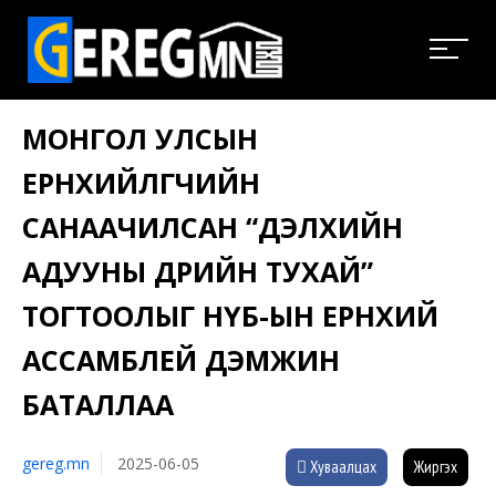
МОНГОЛ УЛСЫН
ЕРӨНХИЙЛӨГЧИЙН
САНААЧИЛСАН “ДЭЛХИЙН
АДУУНЫ ӨДРИЙН ТУХАЙ”
ТОГТООЛЫГ НҮБ-ЫН ЕРӨНХИЙ
АССАМБЛЕЙ ДЭМЖИН
БАТАЛЛАА
gereg.mn
2025-06-05
Хуваалцах
Жиргэх