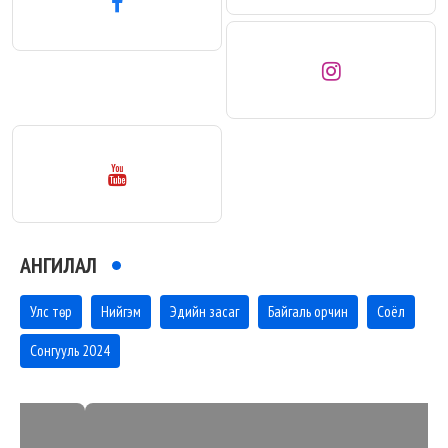
АНГИЛАЛ
Улс төр
Нийгэм
Эдийн засаг
Байгаль орчин
Соёл
Сонгууль 2024