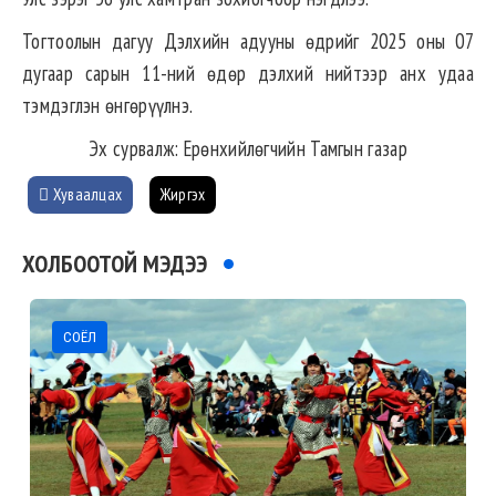
Тогтоолын дагуу Дэлхийн адууны өдрийг 2025 оны 07
дугаар сарын 11-ний өдөр дэлхий нийтээр анх удаа
тэмдэглэн өнгөрүүлнэ.
Эх сурвалж: Ерөнхийлөгчийн Тамгын газар
Хуваалцах
Жиргэх
ХОЛБООТОЙ МЭДЭЭ
СОЁЛ