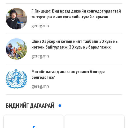
Г.Ганцэцэг: Бид ирээд дэлхийн сонгодог урлагтай
эн зэрэгцэж очих хөгжлийн тухай л ярьсан
gereg.mn
Шинэ Хархорин хотын нийт талбайн 50 хувь нь
ногоон байгууламж, 30 хувь нь барилгажих
талбай, 20 хувь нь авто зам байна
gereg.mn
Могойг яагаад анагаах ухааны бэлгэдэл
болгодог вэ?
gereg.mn
БИДНИЙГ ДАГААРАЙ