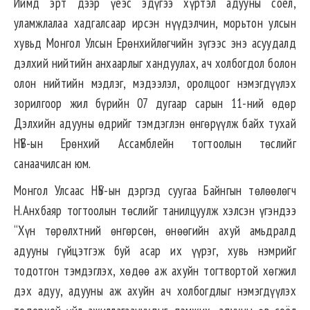
Иймд эрт дээр үеэс эдүгээ хүртэл адууны соёл,
уламжлалаа хадгалсаар ирсэн нүүдэлчин, морьтон улсын
хувьд Монгол Улсын Ерөнхийлөгчийн зүгээс энэ асуудалд
дэлхий нийтийн анхаарлыг хандуулах, ач холбогдол болон
олон нийтийн мэдлэг, мэдээлэл, оролцоог нэмэгдүүлэх
зорилгоор жил бүрийн 07 дугаар сарын 11-ний өдөр
Дэлхийн адууны өдрийг тэмдэглэн өнгөрүүлж байх тухай
НҮБ-ын Ерөнхий Ассамблейн тогтоолын төслийг
санаачилсан юм.
Монгол Улсаас НҮБ-ын дэргэд суугаа Байнгын төлөөлөгч
Н.Анхбаяр тогтоолын төслийг танилцуулж хэлсэн үгэндээ
“Хүн төрөлхтний өнгөрсөн, өнөөгийн ахуй амьдралд
адууны гүйцэтгэж буй асар их үүрэг, хувь нэмрийг
тодотгон тэмдэглэх, хөдөө аж ахуйн тогтвортой хөгжил
дэх адуу, адууны аж ахуйн ач холбогдлыг нэмэгдүүлэх