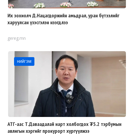
Их зохиолч Д.Нацагдоржийн амьдрал, уран бүтээлийг
харуулсан үзэсгэлэн нээгдлээ
gereg.mn
НИЙГЭМ
АТГ-аас Т.Даваадалай нарт холбогдох ₮5.2 тэрбумын
авлигын хэргийг прокурорт хүргүүлжээ