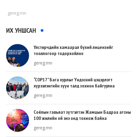
gereg.mn
ИХ УНШСАН
Улстөрчдийн хамаарал бүхий лицензийг
тооллогоор тодорхойлно
gereg.mn
“COP17” Бага хурлыг Үндэсний цэцэрлэгт
хүрээлэнгийн зүүн талд зохион байгуулна
gereg.mn
Соёлын гавьяат зүтгэлтэн Жамцын Бадраа агсны
100 жилийн ой энэ онд тохиож байна
gereg.mn