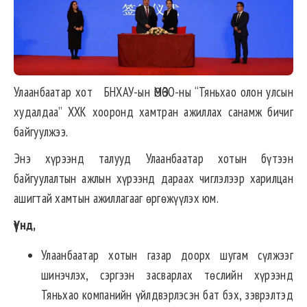
Улаанбаатар хот БНХАУ-ын ӨМӨЗО-ны “Тяньхао олон улсын
худалдаа” ХХК хооронд хамтран ажиллах санамж бичиг
байгуулжээ.
Энэ хүрээнд талууд Улаанбаатар хотын бүтээн
байгуулалтын ажлын хүрээнд дараах чиглэлээр харилцан
ашигтай хамтын ажиллагааг өргөжүүлэх юм.
Үүнд,
Улаанбаатар хотын газар доорх шугам сүлжээг
шинэчлэх, сэргээн засварлах төслийн хүрээнд
Тяньхао компанийн үйлдвэрлэсэн бат бэх, зэврэлтэд