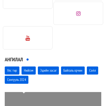
АНГИЛАЛ
Улс төр
Нийгэм
Эдийн засаг
Байгаль орчин
Соёл
Сонгууль 2024