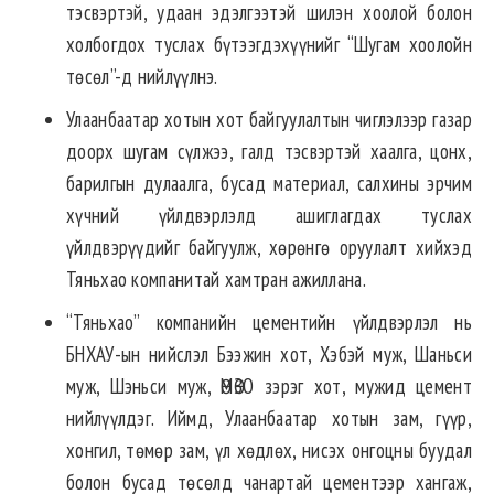
тэсвэртэй, удаан эдэлгээтэй шилэн хоолой болон
холбогдох туслах бүтээгдэхүүнийг “Шугам хоолойн
төсөл”-д нийлүүлнэ.
Улаанбаатар хотын хот байгуулалтын чиглэлээр газар
доорх шугам сүлжээ, галд тэсвэртэй хаалга, цонх,
барилгын дулаалга, бусад материал, салхины эрчим
хүчний үйлдвэрлэлд ашиглагдах туслах
үйлдвэрүүдийг байгуулж, хөрөнгө оруулалт хийхэд
Тяньхао компанитай хамтран ажиллана.
“Тяньхао” компанийн цементийн үйлдвэрлэл нь
БНХАУ-ын нийслэл Бээжин хот, Хэбэй муж, Шаньси
муж, Шэньси муж, ӨМӨЗО зэрэг хот, мужид цемент
нийлүүлдэг. Иймд, Улаанбаатар хотын зам, гүүр,
хонгил, төмөр зам, үл хөдлөх, нисэх онгоцны буудал
болон бусад төсөлд чанартай цементээр хангаж,