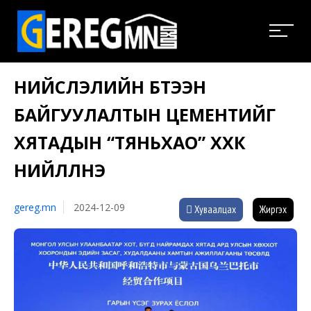
НИЙСЛЭЛИЙН БҮТЭЭН
БАЙГУУЛАЛТЫН ЦЕМЕНТИЙГ
ХЯТАДЫН “ТЯНЬХАО” ХХК
НИЙЛҮҮЛНЭ
gereg.mn
2024-12-09
Хуваалцах
Жиргэх