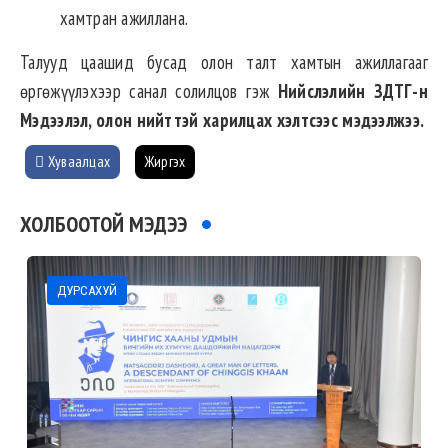
хамтран ажиллана.
Талууд цаашид бусад олон талт хамтын ажиллагааг
өргөжүүлэхээр санал солилцов гэж
Нийслэлийн ЗДТГ-н
Мэдээлэл, олон нийттэй харилцах хэлтсээс мэдээлжээ.
Хуваалцах
Жиргэх
ХОЛБООТОЙ МЭДЭЭ
ДУРСАХУЙ