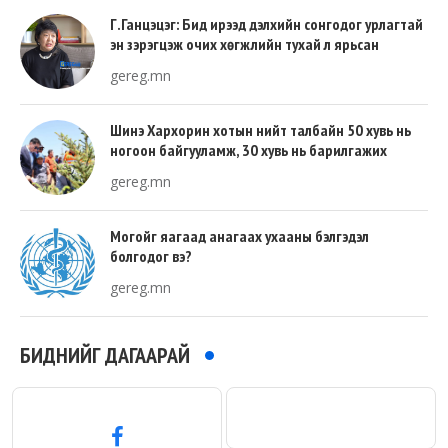
Г.Ганцэцэг: Бид ирээд дэлхийн сонгодог урлагтай
эн зэрэгцэж очих хөгжлийн тухай л ярьсан
gereg.mn
Шинэ Хархорин хотын нийт талбайн 50 хувь нь
ногоон байгууламж, 30 хувь нь барилгажих
талбай, 20 хувь нь авто зам байна
gereg.mn
Могойг яагаад анагаах ухааны бэлгэдэл
болгодог вэ?
gereg.mn
БИДНИЙГ ДАГААРАЙ