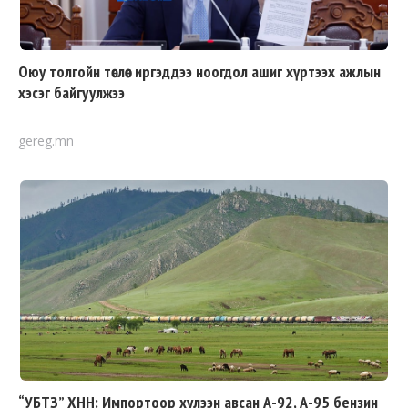
Оюу толгойн төслөөс иргэддээ ноогдол ашиг хүртээх ажлын
хэсэг байгуулжээ
gereg.mn
“УБТЗ” ХНН: Импортоор хүлээн авсан А-92, А-95 бензин