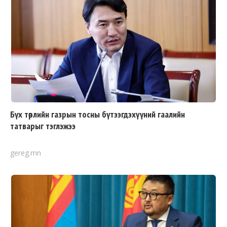
Бүх төрлийн газрын тосны бүтээгдэхүүний гаалийн
татварыг тэглэжээ
gereg.mn