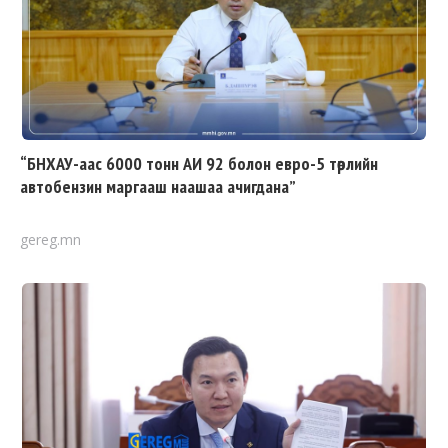
“БНХАУ-аас 6000 тонн АИ 92 болон евро-5 төрлийн
автобензин маргааш наашаа ачигдана”
gereg.mn