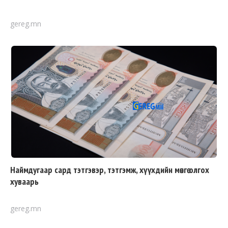
gereg.mn
Наймдугаар сард тэтгэвэр, тэтгэмж, хүүхдийн мөнгө олгох
хуваарь
gereg.mn