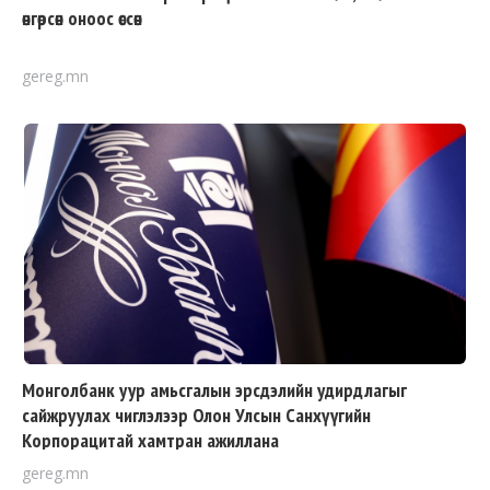
өнгөрсөн оноос өссөн
gereg.mn
Монголбанк уур амьсгалын эрсдэлийн удирдлагыг
сайжруулах чиглэлээр Олон Улсын Санхүүгийн
Корпорацитай хамтран ажиллана
gereg.mn