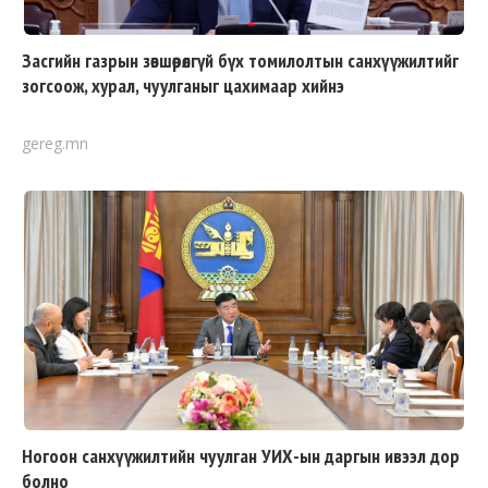
Засгийн газрын зөвшөөрөлгүй бүх томилолтын санхүүжилтийг
зогсоож, хурал, чуулганыг цахимаар хийнэ
gereg.mn
Ногоон санхүүжилтийн чуулган УИХ-ын даргын ивээл дор
болно