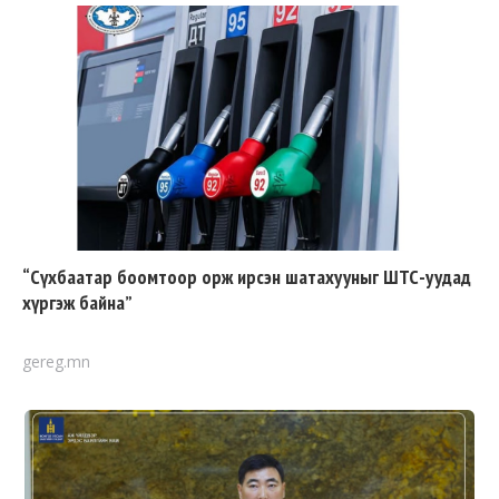
“Сүхбаатар боомтоор орж ирсэн шатахууныг ШТС-уудад
хүргэж байна”
gereg.mn