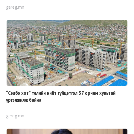
gereg.mn
“Сэлбэ хот” төслийн нийт гүйцэтгэл 37 орчим хувьтай
үргэлжилж байна
gereg.mn