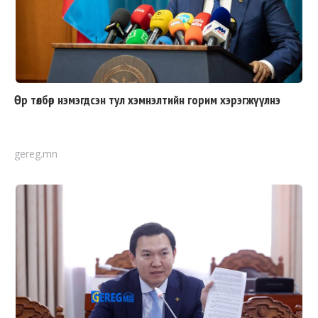
Өр төлбөр нэмэгдсэн тул хэмнэлтийн горим хэрэгжүүлнэ
gereg.mn