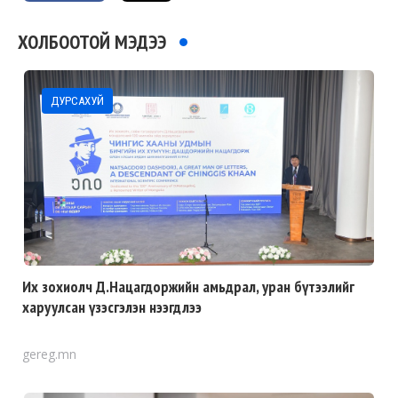
ХОЛБООТОЙ МЭДЭЭ
ДУРСАХУЙ
Их зохиолч Д.Нацагдоржийн амьдрал, уран бүтээлийг
харуулсан үзэсгэлэн нээгдлээ
gereg.mn