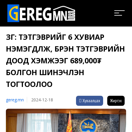
ЗГ: ТЭТГЭВРИЙГ 6 ХУВИАР
НЭМЭГДҮҮЛЖ, БҮРЭН ТЭТГЭВРИЙН
ДООД ХЭМЖЭЭГ 689,000₮
БОЛГОН ШИНЭЧЛЭН
ТОГТООЛОО
gereg.mn
2024-12-18
Хуваалцах
Жиргэх