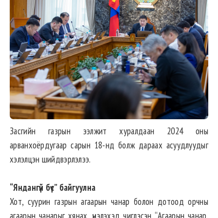
Засгийн газрын ээлжит хуралдаан 2024 оны
арванхоёрдугаар сарын 18-нд болж дараах асуудлуудыг
хэлэлцэн шийдвэрлэлээ.
“Яндангүй бүс” байгуулна
Хот, суурин газрын агаарын чанар болон дотоод орчны
агаарын чанарыг хянах, үнэлэхэд чиглэсэн “Агаарын чанар.