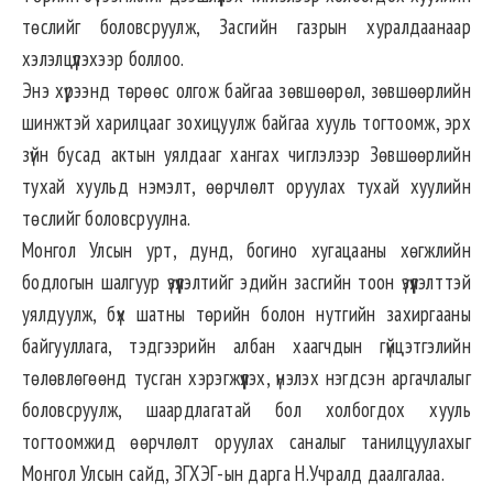
төслийг боловсруулж, Засгийн газрын хуралдаанаар
хэлэлцүүлэхээр боллоо.
Энэ хүрээнд төрөөс олгож байгаа зөвшөөрөл, зөвшөөрлийн
шинжтэй харилцааг зохицуулж байгаа хууль тогтоомж, эрх
зүйн бусад актын уялдааг хангах чиглэлээр Зөвшөөрлийн
тухай хуульд нэмэлт, өөрчлөлт оруулах тухай хуулийн
төслийг боловсруулна.
Монгол Улсын урт, дунд, богино хугацааны хөгжлийн
бодлогын шалгуур үзүүлэлтийг эдийн засгийн тоон үзүүлэлттэй
уялдуулж, бүх шатны төрийн болон нутгийн захиргааны
байгууллага, тэдгээрийн албан хаагчдын гүйцэтгэлийн
төлөвлөгөөнд тусган хэрэгжүүлэх, үнэлэх нэгдсэн аргачлалыг
боловсруулж, шаардлагатай бол холбогдох хууль
тогтоомжид өөрчлөлт оруулах саналыг танилцуулахыг
Монгол Улсын сайд, ЗГХЭГ-ын дарга Н.Учралд даалгалаа.