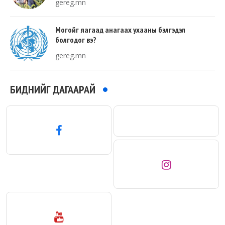
gereg.mn
Могойг яагаад анагаах ухааны бэлгэдэл
болгодог вэ?
gereg.mn
БИДНИЙГ ДАГААРАЙ