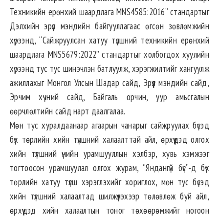
Техникийн ерөнхий шаардлага MNS4585:2016” стандартыг
Дэлхийн эрүүл мэндийн байгууллагаас өгсөн зөвлөмжийн
хүрээнд, “Сайжруулсан хатуу түлшний техникийн ерөнхий
шаардлага MNS5679:2022” стандартыг холбогдох хуулийн
хүрээнд тус тус шинэчлэн батлуулж, хэрэгжилтийг хангуулж
ажиллахыг Монгол Улсын Шадар сайд, Эрүүл мэндийн сайд,
Эрчим хүчний сайд, Байгаль орчин, уур амьсгалын
өөрчлөлтийн сайд нарт даалгалаа.
Мөн тус хуралдаанаар агаарын чанарыг сайжруулах бүсэд
бүх төрлийн хийн түлшний халаалттай айл, өрхүүдэд олгох
хийн түлшний үнийн урамшууллын хэлбэр, хувь хэмжээг
тогтоосон урамшуулал олгох журам, “Яндангүй бүс”-д бүх
төрлийн хатуу түлш хэрэглэхийг хориглох, мөн тус бүсэд
хийн түлшний халаалтад шилжүүлэхээр төлөвлөж буй айл,
өрхүүдэд хийн халаалтын тоног төхөөрөмжийг ногоон