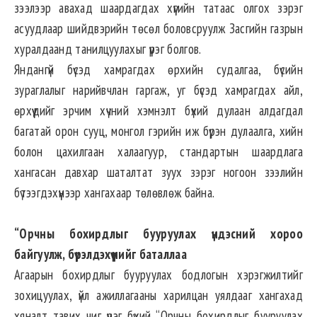
зээлээр авахад шаардагдах хүүгийн татаас олгох зэрэг
асуудлаар шийдвэрийн төсөл боловсруулж Засгийн газрын
хуралдаанд танилцуулахыг үүрэг болгов.
Яндангүй бүсэд хамрагдах өрхийн судалгаа, бүсийн
зураглалыг нарийвчлан гаргаж, уг бүсэд хамрагдах айл,
өрхүүдийг эрчим хүчний хэмнэлт бүхий дулаан алдагдал
багатай орон сууц, монгол гэрийн иж бүрэн дулаалга, хийн
болон цахилгаан халаагуур, стандартын шаардлага
хангасан давхар шаталтат зуух зэрэг ногоон зээлийн
бүтээгдэхүүнээр хангахаар төлөвлөж байна.
“Орчны бохирдлыг бууруулах үндэсний хороо
байгуулж, бүрэлдэхүүнийг баталлаа
Агаарын бохирдлыг бууруулах бодлогын хэрэгжилтийг
зохицуулах, үйл ажиллагааны харилцан уялдааг хангахад
хяналт тавих чиг үүрэг бүхий “Орчны бохирдлыг бууруулах