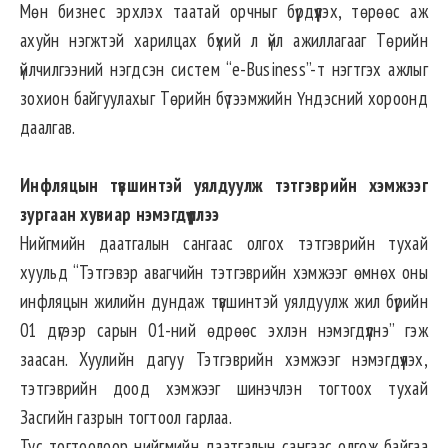
Мөн бизнес эрхлэх таатай орчныг бүрдүүлэх, төрөөс аж
ахуйн нэгжтэй харилцах бүхий л үйл ажиллагааг Төрийн
үйлчилгээний нэгдсэн систем “e-Business”-т нэгтгэх ажлыг
зохион байгуулахыг Төрийн бүтээмжийн Үндэсний хороонд
даалгав.
Инфляцын түвшинтэй уялдуулж тэтгэврийн хэмжээг
зургаан хувиар нэмэгдүүллээ
Нийгмийн даатгалын сангаас олгох тэтгэврийн тухай
хуульд “Тэтгэвэр авагчийн тэтгэврийн хэмжээг өмнөх оны
инфляцын жилийн дундаж түвшинтэй уялдуулж жил бүрийн
01 дүгээр сарын 01-ний өдрөөс эхлэн нэмэгдүүлнэ” гэж
заасан. Хуулийн дагуу Тэтгэврийн хэмжээг нэмэгдүүлэх,
тэтгэврийн доод хэмжээг шинэчлэн тогтоох тухай
Засгийн газрын тогтоол гарлаа.
Тус тогтоолоор нийгмийн даатгалын сангаас олгож байгаа