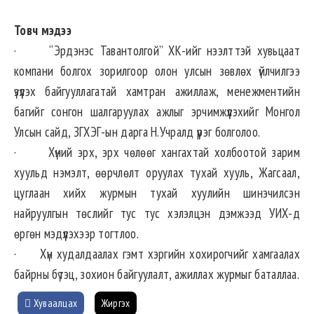
Товч мэдээ
· “Эрдэнэс Тавантолгой” ХК-ийг нээлттэй хувьцаат
компани болгох зорилгоор олон улсын зөвлөх үйлчилгээ
үзүүлэх байгууллагатай хамтран ажиллаж, менежментийн
багийг сонгон шалгаруулах ажлыг эрчимжүүлэхийг Монгол
Улсын сайд, ЗГХЭГ-ын дарга Н.Учралд үүрэг болголоо.
· Хүний эрх, эрх чөлөөг хангахтай холбоотой зарим
хуульд нэмэлт, өөрчлөлт оруулах тухай хууль, Жагсаал,
цуглаан хийх журмын тухай хуулийн шинэчилсэн
найруулгын төслийг тус тус хэлэлцэн дэмжээд УИХ-д
өргөн мэдүүлэхээр тогтлоо.
· Хүн худалдаалах гэмт хэргийн хохирогчийг хамгаалах
байрны бүтэц, зохион байгуулалт, ажиллах журмыг баталлаа.
Хуваалцах
Жиргэх