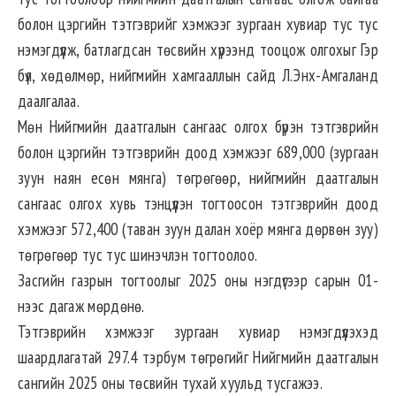
болон цэргийн тэтгэврийг хэмжээг зургаан хувиар тус тус
нэмэгдүүлж, батлагдсан төсвийн хүрээнд тооцож олгохыг Гэр
бүл, хөдөлмөр, нийгмийн хамгааллын сайд Л.Энх-Амгаланд
даалгалаа.
Мөн Нийгмийн даатгалын сангаас олгох бүрэн тэтгэврийн
болон цэргийн тэтгэврийн доод хэмжээг 689,000 (зургаан
зуун наян есөн мянга) төгрөгөөр, нийгмийн даатгалын
сангаас олгох хувь тэнцүүлэн тогтоосон тэтгэврийн доод
хэмжээг 572,400 (таван зуун далан хоёр мянга дөрвөн зуу)
төгрөгөөр тус тус шинэчлэн тогтоолоо.
Засгийн газрын тогтоолыг 2025 оны нэгдүгээр сарын 01-
нээс дагаж мөрдөнө.
Тэтгэврийн хэмжээг зургаан хувиар нэмэгдүүлэхэд
шаардлагатай 297.4 тэрбум төгрөгийг Нийгмийн даатгалын
сангийн 2025 оны төсвийн тухай хуульд тусгажээ.