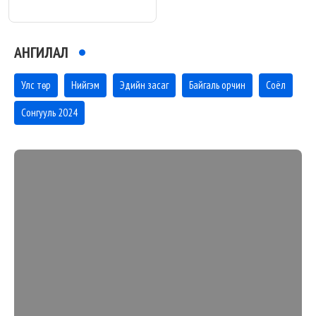
АНГИЛАЛ
Улс төр
Нийгэм
Эдийн засаг
Байгаль орчин
Соёл
Сонгууль 2024