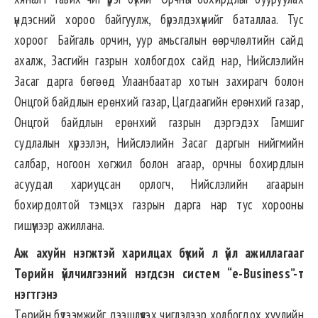
үндэсний хороо байгуулж, бүрэлдэхүүнийг баталлаа. Тус
хороог Байгаль орчин, уур амьсгалын өөрчлөлтийн сайд
ахалж, Засгийн газрын холбогдох сайд нар, Нийслэлийн
Засаг дарга бөгөөд Улаанбаатар хотын захирагч болон
Онцгой байдлын ерөнхий газар, Цагдаагийн ерөнхий газар,
Онцгой байдлын ерөнхий газрын дэргэдэх Гамшиг
судлалын хүрээлэн, Нийслэлийн Засаг даргын нийгмийн
салбар, ногоон хөгжил болон агаар, орчны бохирдлын
асуудал хариуцсан орлогч, Нийслэлийн агаарын
бохирдолтой тэмцэх газрын дарга нар тус хорооны
гишүүнээр ажиллана.
Аж ахуйн нэгжтэй харилцах бүхий л үйл ажиллагааг
Төрийн үйлчилгээний нэгдсэн систем “e-Business”-т
нэгтгэнэ
Төрийн бүтээмжийг дээшлүүлэх чиглэлээр холбогдох хуулийн