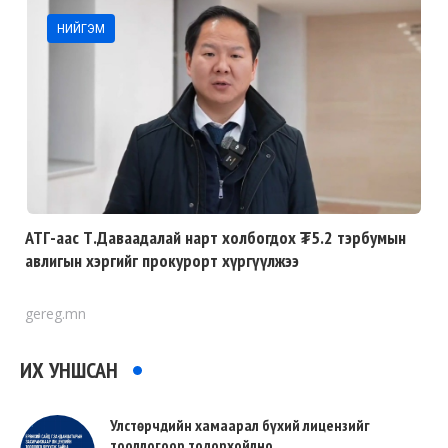
НИЙГЭМ
АТГ-аас Т.Даваадалай нарт холбогдох ₮5.2 тэрбумын
авлигын хэргийг прокурорт хүргүүлжээ
gereg.mn
ИХ УНШСАН
Улстөрчдийн хамаарал бүхий лицензийг
тооллогоор тодорхойлно