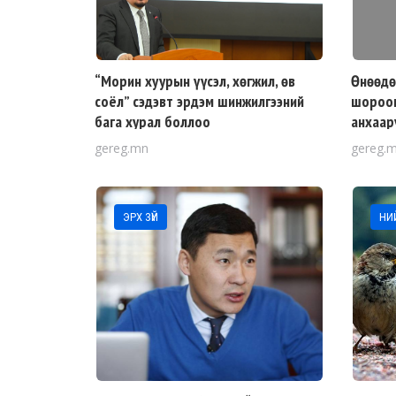
“Морин хуурын үүсэл, хөгжил, өв
Өнөөдө
соёл” сэдэвт эрдэм шинжилгээний
шороон
бага хурал боллоо
анхаар
gereg.mn
gereg.
ЭРХ ЗҮЙ
НИ