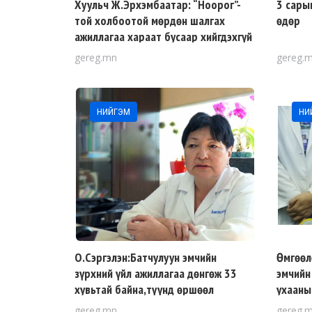
Хуульч Ж.Эрхэмбаатар: “Ноорог”-
3 сары
той холбоотой мөрдөн шалгах
өдөр
ажиллагаа хараат бусаар хийгдэхгүй
байна
gereg.mn
gereg.
НИЙГЭМ
НИ
О.Сэргэлэн:Батчулуун эмчийн
Өмгөөл
зүрхний үйл ажиллагаа дөнгөж 33
эмчийн
хувьтай байна,түүнд өршөөл
ухааны
үзүүлээч
шийдвэ
gereg.mn
gereg.