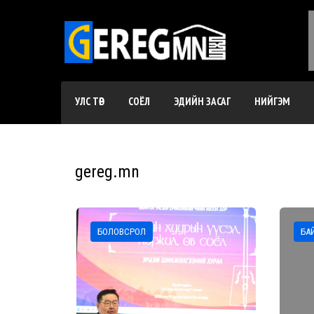
УЛС ТӨР
СОЁЛ
ЭДИЙН ЗАСАГ
НИЙГЭМ
gereg.mn
БОЛОВСРОЛ
БА