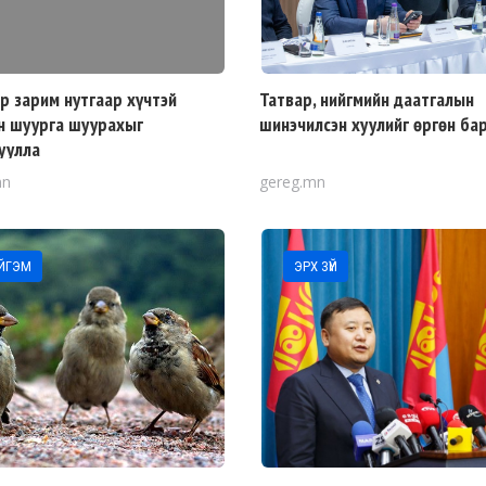
р зарим нутгаар хүчтэй
Татвар, нийгмийн даатгалын
 шуурга шуурахыг
шинэчилсэн хуулийг өргөн ба
уулла
mn
gereg.mn
ЙГЭМ
ЭРХ ЗҮЙ