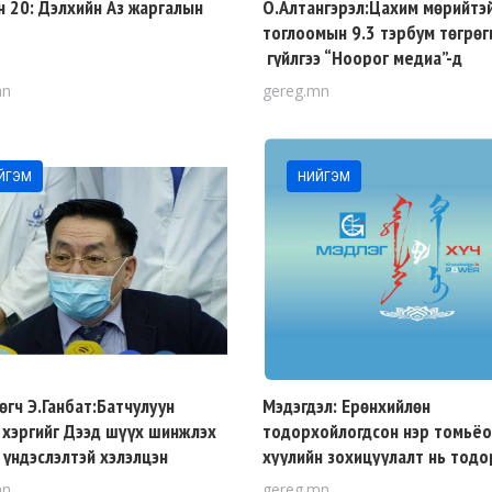
н 20: Дэлхийн Аз жаргалын
О.Алтангэрэл:Цахим мөрийтэ
тоглоомын 9.3 тэрбум төгрөг
гүйлгээ “Ноорог медиа”-д
хамааралтай этгээдийн данса
mn
gereg.mn
хийгдсэн
ЙГЭМ
НИЙГЭМ
өгч Э.Ганбат:Батчулуун
Мэдэгдэл: Ерөнхийлөн
 хэргийг Дээд шүүх шинжлэх
тодорхойлогдсон нэр томьёо
 үндэслэлтэй хэлэлцэн
хуулийн зохицуулалт нь тод
рлэнэ гэдэгт итгэж байна
ашиг сонирхлын үүднээс хэтр
mn
gereg.mn