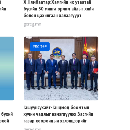
й
Х.Нямбаатар:Хамгийн их утаатай
ийн
бүсийн 50 мянга орчим айлыг хийн
болон цахилгаан халаагуурт
ар
шилжүүлэх шийдвэр гаргалаа
gereg.mn
УЛС ТӨР
Гашуунсухайт-Ганцмод боомтын
 бүхий
хүчин чадлыг нэмэгдүүлэх Засгийн
орхой
газар хоорондын хэлэлцээрийг
үүлэн
соёрхон батлах тухай хуулийн
gereg.mn