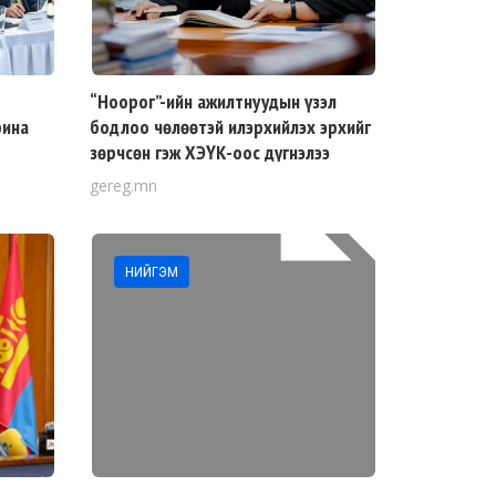
“Ноорог”-ийн ажилтнуудын үзэл
рина
бодлоо чөлөөтэй илэрхийлэх эрхийг
зөрчсөн гэж ХЭҮК-оос дүгнэлээ
gereg.mn
НИЙГЭМ