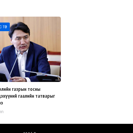
 ТӨР
рлийн газрын тосны
дэхүүний гаалийн татварыг
ээ
mn