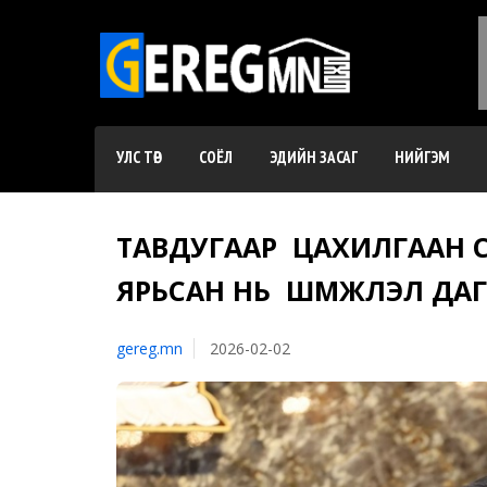
УЛС ТӨР
СОЁЛ
ЭДИЙН ЗАСАГ
НИЙГЭМ
ТАВДУГААР ЦАХИЛГААН С
ЯРЬСАН НЬ ШҮҮМЖЛЭЛ ДА
gereg.mn
2026-02-02