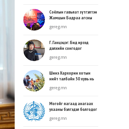
Соёлын гавьяат зүтгэлтэн
Жамцын Бадраа агсны
100 жилийн ой энэ онд
gereg.mn
тохиож байна
Г.Ганцэцэг: Бид ирээд
дэлхийн сонгодог
урлагтай эн зэрэгцэж очих
gereg.mn
хөгжлийн тухай л ярьсан
Шинэ Хархорин хотын
нийт талбайн 50 хувь нь
ногоон байгууламж, 30
gereg.mn
хувь нь барилгажих
талбай, 20 хувь нь авто
зам байна
Могойг яагаад анагаах
ухааны бэлгэдэл болгодог
вэ?
gereg.mn