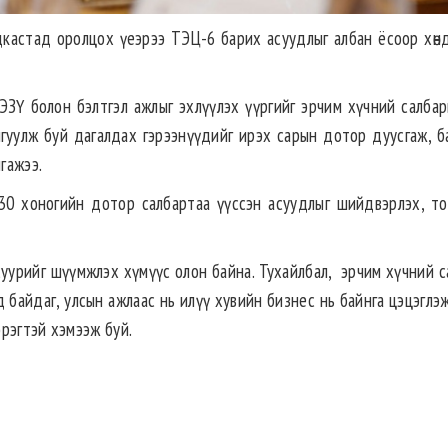
подкастад оролцох үеэрээ ТЭЦ-6 барих асуудлыг албан ёсоор хөн
ЭЗҮ болон бэлтгэл ажлыг эхлүүлэх үүргийг эрчим хүчний салба
й байгуулж буй дагалдах гэрээнүүдийг ирэх сарын дотор дуусгаж, 
гажээ.
 30 хоногийн дотор салбартаа үүссэн асуудлыг шийдвэрлэх, т
суурийг шүүмжлэх хүмүүс олон байна. Тухайлбал, эрчим хүчний с
 байдаг, улсын ажлаас нь илүү хувийн бизнес нь байнга цэцэглэ
рэгтэй хэмээж буй.