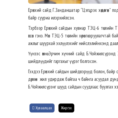
Ерөнхий сайд Г.Занданшатар “Цэгцрэх хөдөлгөөн” 
байр сууриа илэрхийлсэн.
Тэрбээр Ерөнхий сайдын хувиар ТЭЦ-6 төслийн Т
өгсөн гэнэ. Мөн ТЭЦ-5 төслийн хөрөнгө оруулагчта
ажлыг шуурхай эхлүүлэхийг нийслэлийнхэнд даал
Үүнээс өмнө Эрчим хүчний сайд Б.Чойжилсүрэнд
шийдлүүдийг гаргахыг үүрэг болгосон.
Гэхдээ Ерөнхий сайдын шийдвэрүүд болон, байр 
дөрвөн жил удирдаж байгаа ч байнга асуудал дунд
Б.Чойжилсүрэнг шууд сайдын суудлаас буулгах хэ
Хуваалцах
Жиргэх