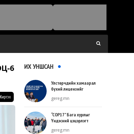
ИХ УНШСАН
Ц-6
Улстөрчдийн хамаарал
бүхий лицензийг
тооллогоор тодорхойлно
Жиргэх
gereg.mn
“COP17” Бага хурлыг
Үндэсний цэцэрлэгт
хүрээлэнгийн зүүн талд
gereg.mn
зохион байгуулна