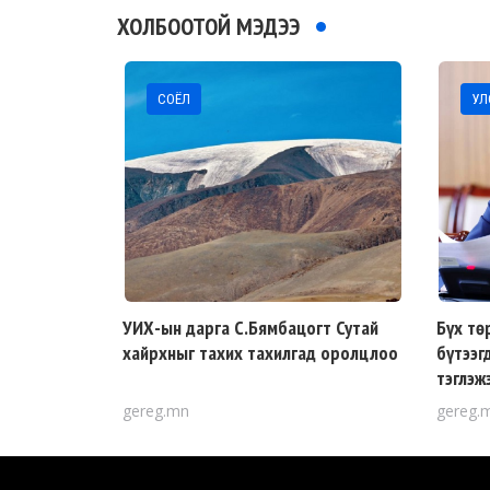
ХОЛБООТОЙ МЭДЭЭ
СОЁЛ
УЛС
УИХ-ын дарга С.Бямбацогт Сутай
Бүх тө
хайрхныг тахих тахилгад оролцлоо
бүтээг
тэглэж
gereg.mn
gereg.