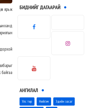
БИДНИЙГ ДАГААРАЙ
дөн ярьж
рынханд
барилгын
одорхой
албарыг
ж байгаа
АНГИЛАЛ
Улс төр
Нийгэм
Эдийн засаг