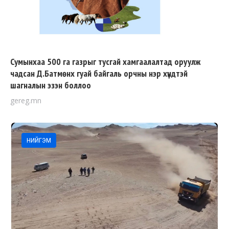
Сумынхаа 500 га газрыг тусгай хамгаалалтад оруулж
чадсан Д.Батмөнх гуай байгаль орчны нэр хүндтэй
шагналын эзэн боллоо
gereg.mn
НИЙГЭМ