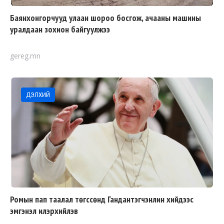
Баянхонгорчууд улаан шороо босгож, ачааны машины
уралдаан зохион байгуулжээ
gereg.mn
ДЭЛХИЙ
Ромын пап таалал төгссөнд Гандантэгчэнлин хийдээс
эмгэнэл илэрхийлэв