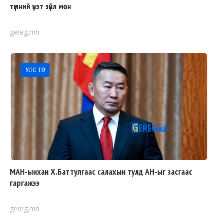
түмний үнэт зүйл мөн
gereg.mn
УЛС ТӨР
МАН-ынхан Х.Баттулгаас салахын тулд АН-ыг засгаас
гаргажээ
gereg.mn