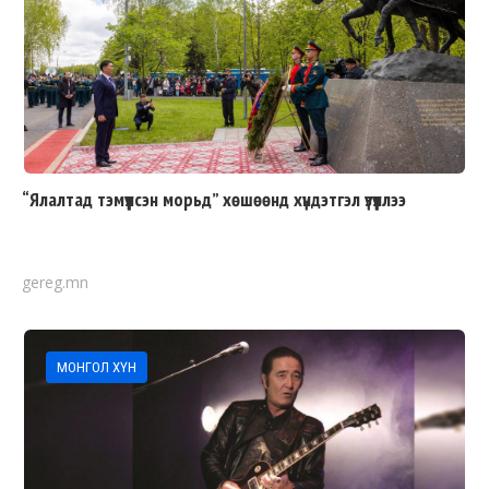
“Ялалтад тэмүүлсэн морьд” хөшөөнд хүндэтгэл үзүүллээ
gereg.mn
МОНГОЛ ХҮН