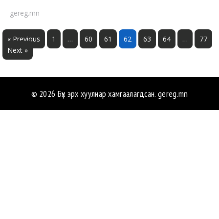
gereg.mn
« Previous
1
…
60
61
62
63
64
…
77
Next »
© 2026 Бүх эрх хуулиар хамгаалагдсан.
gereg.mn