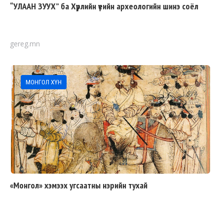
“УЛААН ЗУУХ” ба Хүрлийн үеийн археологийн шинэ соёл
gereg.mn
МОНГОЛ ХҮН
«Монгол» хэмээх угсаатны нэрийн тухай