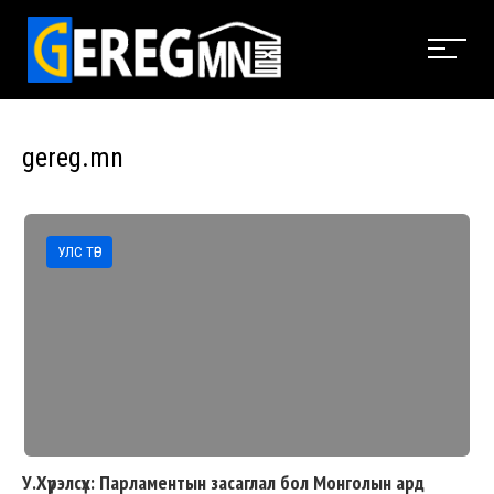
gereg.mn
УЛС ТӨР
У.Хүрэлсүх: Парламентын засаглал бол Монголын ард