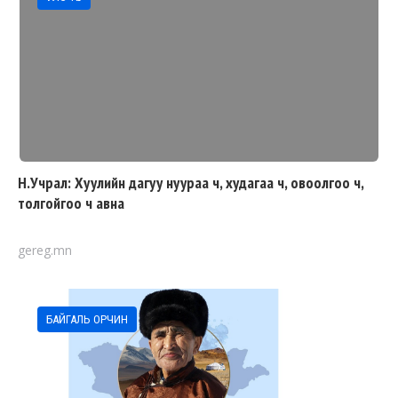
Н.Учрал: Хуулийн дагуу нуураа ч, худагаа ч, овоолгоо ч,
толгойгоо ч авна
gereg.mn
БАЙГАЛЬ ОРЧИН