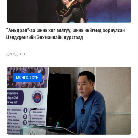
“Амьдрал”-аа шинэ хөг аялгуу, шинэ нийгэмд зориулсан
Цэндсүрэнгийн Энхманлайн дурсгалд
gereg.mn
МОНГОЛ ХҮН