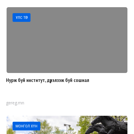
УЛС ТӨР
Нурж буй институт, дүрэлзэж буй сошиал
gereg.mn
МОНГОЛ ХҮН