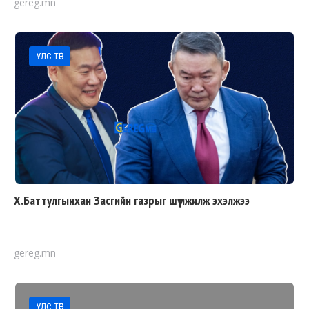
gereg.mn
УЛС ТӨР
Х.Баттулгынхан Засгийн газрыг шүүмжилж эхэлжээ
gereg.mn
УЛС ТӨР