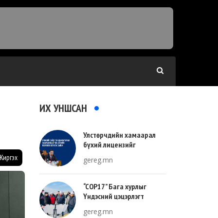
ИХ УНШСАН
Улстөрчдийн хамаарал
бүхий лицензийг
тооллогоор тодорхойлно
Жиргэх
gereg.mn
“COP17” Бага хурлыг
Үндэсний цэцэрлэгт
хүрээлэнгийн зүүн талд
gereg.mn
зохион байгуулна