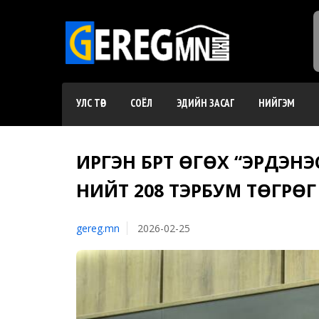
УЛС ТӨР
СОЁЛ
ЭДИЙН ЗАСАГ
НИЙГЭМ
ИРГЭН БҮРТ ӨГӨХ “ЭРДЭН
НИЙТ 208 ТЭРБУМ ТӨГРӨ
gereg.mn
2026-02-25