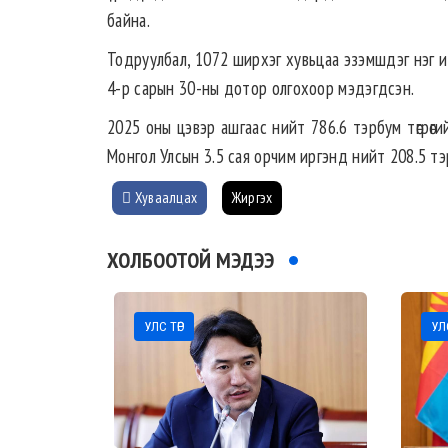
байна.
Тодруулбал, 1072 ширхэг хувьцаа эзэмшдэг нэг и
4-р сарын 30-ны дотор олгохоор мэдэгдсэн.
2025 оны цэвэр ашгаас нийт 786.6 тэрбум төгрөги
Монгол Улсын 3.5 сая орчим иргэнд нийт 208.5 тэр
Хуваалцах
Жиргэх
ХОЛБООТОЙ МЭДЭЭ
УЛС ТӨР
УЛС