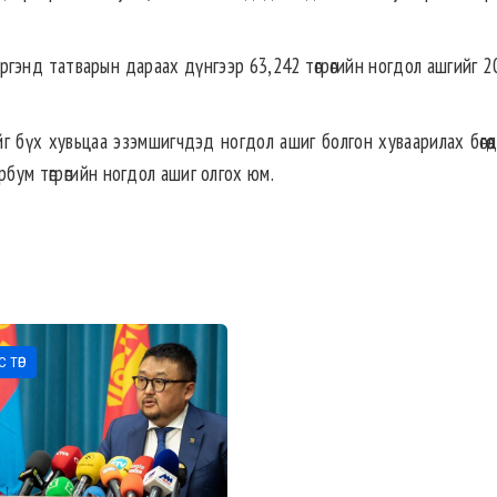
ргэнд татварын дараах дүнгээр 63,242 төгрөгийн ногдол ашгийг 2
йг бүх хувьцаа эзэмшигчдэд ногдол ашиг болгон хуваарилах бөгөө
бум төгрөгийн ногдол ашиг олгох юм.
 ТӨР