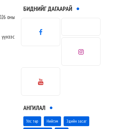
БИДНИЙГ ДАГААРАЙ
026 оны
д үүнээс
АНГИЛАЛ
Улс төр
Нийгэм
Эдийн засаг