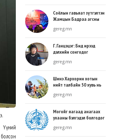
Соёлын гавьяат зүтгэлтэн
Жамцын Бадраа агсны
100 жилийн ой энэ онд
gereg.mn
тохиож байна
Г.Ганцэцэг: Бид ирээд
дэлхийн сонгодог
урлагтай эн зэрэгцэж очих
gereg.mn
хөгжлийн тухай л ярьсан
Шинэ Хархорин хотын
нийт талбайн 50 хувь нь
ногоон байгууламж, 30
gereg.mn
хувь нь барилгажих
талбай, 20 хувь нь авто
зам байна
Могойг яагаад анагаах
э.
ухааны бэлгэдэл болгодог
вэ?
. Үүний
gereg.mn
 болсон