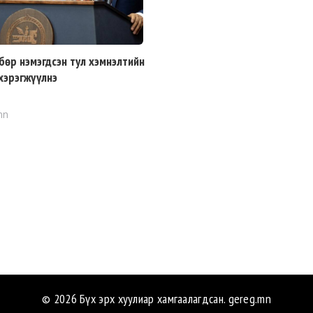
бөр нэмэгдсэн тул хэмнэлтийн
хэрэгжүүлнэ
mn
© 2026 Бүх эрх хуулиар хамгаалагдсан.
gereg.mn