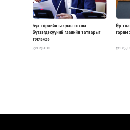
Бүх төрлийн газрын тосны
Өр төл
бүтээгдэхүүний гаалийн татварыг
горим 
тэглэжээ
gereg.mn
gereg.