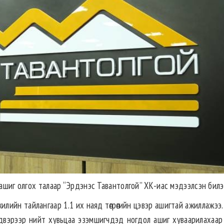
 ашиг олгох талаар “Эрдэнэс Тавантолгой” ХК-иас мэдээлсэн билэ
илийн тайлангаар 1.1 их наяд төгрөгийн цэвэр ашигтай ажиллажээ
шийдвэрээр нийт хувьцаа эзэмшигчдэд ногдол ашиг хуваарилахаар