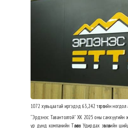
1072 хувьцаатай иргэдэд 63,242 төгрөгийн ногдол
“Эрдэнэс Тавантолгой” ХК 2025 оны санхүүгийн ж
үр дүнд компанийн Төлөөлөн Удирдах зөвлөлийн 