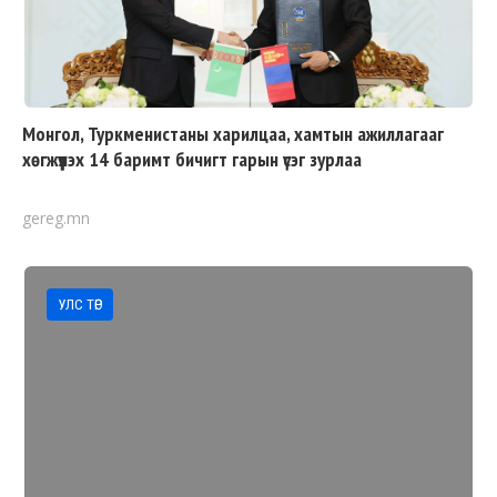
Монгол, Туркменистаны харилцаа, хамтын ажиллагааг
хөгжүүлэх 14 баримт бичигт гарын үсэг зурлаа
gereg.mn
УЛС ТӨР