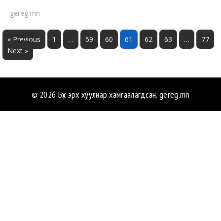
gereg.mn
« Previous
1
…
59
60
61
62
63
…
77
Next »
© 2026 Бүх эрх хуулиар хамгаалагдсан.
gereg.mn