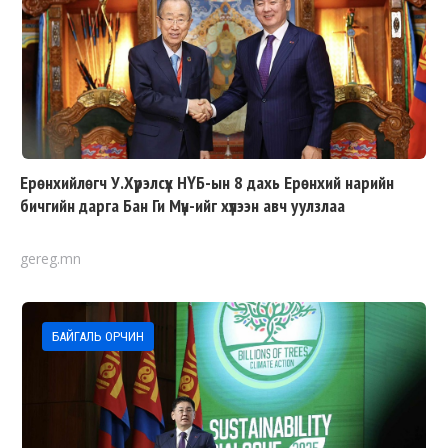
Ерөнхийлөгч У.Хүрэлсүх НҮБ-ын 8 дахь Ерөнхий нарийн
бичгийн дарга Бан Ги Мүн-ийг хүлээн авч уулзлаа
gereg.mn
БАЙГАЛЬ ОРЧИН