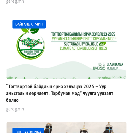
gereg.mn
БАЙГАЛЬ ОРЧИН
“Тогтвортой байдлын яриа хэлэлцээ 2025 – Уур
амьсгалын өөрчлөлт: Тэрбуман мод” чуулга уулзалт
болно
gereg.mn
СОНГУУЛЬ 2024