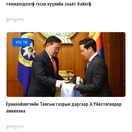
томилогдохгүй гэсэн хуулийн заалт байхгүй
gereg.mn
УЛС ТӨР
Ерөнхийлөгчийн Тамгын газрын даргаар А.Үйлстөгөлдөр
ажиллана
gereg.mn