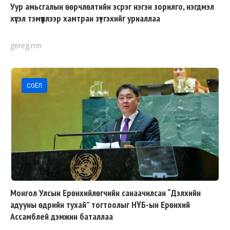
Уур амьсгалын өөрчлөлтийн эсрэг нэгэн зорилго, нэгдмэл
хүсэл тэмүүллээр хамтран зүтгэхийг уриаллаа
gereg.mn
СОЁЛ
Монгол Улсын Ерөнхийлөгчийн санаачилсан “Дэлхийн
адууны өдрийн тухай” тогтоолыг НҮБ-ын Ерөнхий
Ассамблей дэмжин баталлаа