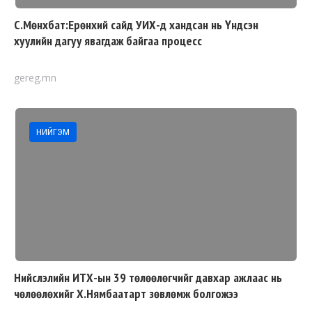
С.Мөнхбат:Ерөнхий сайд УИХ-д хандсан нь Үндсэн
хуулийн дагуу явагдаж байгаа процесс
gereg.mn
НИЙГЭМ
Нийслэлийн ИТХ-ын 39 төлөөлөгчийг давхар ажлаас нь
чөлөөлөхийг Х.Нямбаатарт зөвлөмж болгожээ