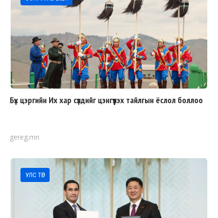
Бүх цэргийн Их хар сүлдийг цэнгүүлэх тайлгын ёслол боллоо
gereg.mn
УЛС ТӨР