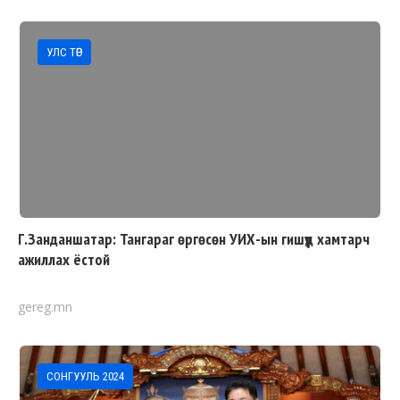
УЛС ТӨР
Г.Занданшатар: Тангараг өргөсөн УИХ-ын гишүүд хамтарч
ажиллах ёстой
gereg.mn
СОНГУУЛЬ 2024