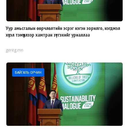
Уур амьсгалын өөрчлөлтийн эсрэг нэгэн зорилго, нэгдмэл
хүсэл тэмүүллээр хамтран зүтгэхийг уриаллаа
gereg.mn
БАЙГАЛЬ ОРЧИН