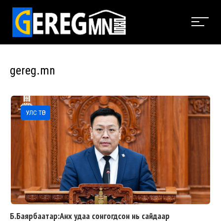
gereg.mn
УЛС ТӨР
Б.Баярбаатар:Анх удаа сонгогдсон нь сайдаар