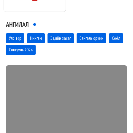
АНГИЛАЛ
Улс төр
Нийгэм
Эдийн засаг
Байгаль орчин
Соёл
Сонгууль 2024