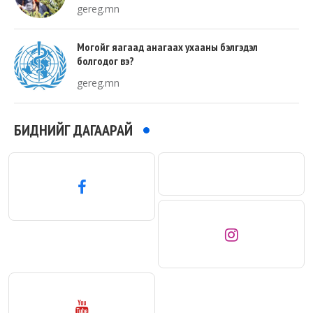
талбай, 20 хувь нь авто зам байна
gereg.mn
Могойг яагаад анагаах ухааны бэлгэдэл
болгодог вэ?
gereg.mn
БИДНИЙГ ДАГААРАЙ