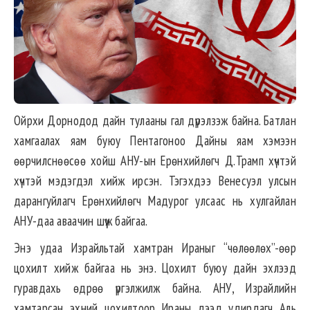
Ойрхи Дорнодод дайн тулааны гал дүрэлзэж байна. Батлан
хамгаалах яам буюу Пентагоноо Дайны яам хэмээн
өөрчилснөөсөө хойш АНУ-ын Ерөнхийлөгч Д.Трамп хүчтэй
хүчтэй мэдэгдэл хийж ирсэн. Тэгэхдээ Венесуэл улсын
дарангуйлагч Ерөнхийлөгч Мадурог улсаас нь хулгайлан
АНУ-даа аваачин шүүж байгаа.
Энэ удаа Израйльтай хамтран Ираныг “чөлөөлөх”-өөр
цохилт хийж байгаа нь энэ. Цохилт буюу дайн эхлээд
гуравдахь өдрөө үргэлжилж байна. АНУ, Израйлийн
хамтарсан эхний цохилтоор Ираны дээд удирдагч Аль