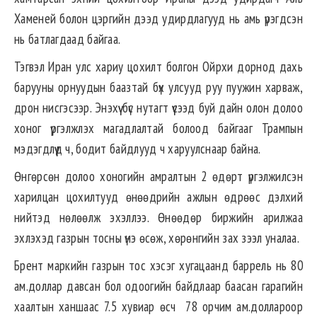
Хаменей болон цэргийн дээд удирдлагууд нь амь үрэгдсэн
нь батлагдаад байгаа.
Тэгвэл Иран улс хариу цохилт болгон Ойрхи дорнод дахь
барууны орнуудын баазтай бүх улсууд руу пуужин харваж,
дрон нисгэсээр. Энэхүү бүс нутагт үүсээд буй дайн олон долоо
хоног үргэлжлэх магадлалтай болоод байгааг Трампын
мэдэгдлүүд ч, бодит байдлууд ч харуулснаар байна.
Өнгөрсөн долоо хоногийн амралтын 2 өдөрт үргэлжилсэн
харилцан цохилтууд өнөөдрийн ажлын өдрөөс дэлхий
нийтэд нөлөөлж эхэллээ. Өнөөдөр биржийн арилжаа
эхлэхэд газрын тосны үнэ өсөж, хөрөнгийн зах зээл уналаа.
Брент маркийн газрын тос хэсэг хугацаанд баррель нь 80
ам.доллар давсан бол одоогийн байдлаар баасан гарагийн
хаалтын ханшаас 7.5 хувиар өсч 78 орчим ам.доллароор