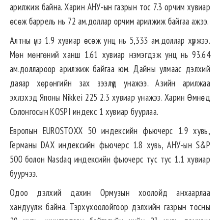
арилжиж байна. Харин АНУ-ын газрын тос 7.3 орчим хувиар
өсөж баррель нь 72 ам.доллар орчим арилжиж байгаа ажээ.
Алтны үнэ 1.9 хувиар өсөж унц нь 5,333 ам.доллар хүржээ.
Мөн мөнгөний ханш 1.61 хувиар нэмэгдэж унц нь 93.64
ам.доллароор арилжиж байгаа юм. Дайны улмаас дэлхий
даяар хөрөнгийн зах зээлүүд унажээ. Азийн арилжаа
эхлэхэд Японы Nikkei 225 2.3 хувиар унажээ. Харин Өмнөд
Солонгосын KOSPI индекс 1 хувиар буурлаа.
Европын EUROSTOXX 50 индексийн фьючерс 1.9 хувь,
Германы DAX индексийн фьючерс 1.8 хувь, АНУ-ын S&P
500 болон Nasdaq индексийн фьючерс тус тус 1.1 хувиар
буурчээ.
Одоо дэлхий дахин Ормузын хоолойд анхаарлаа
хандуулж байна. Тэрхүү хоолойгоор дэлхийн газрын тосны