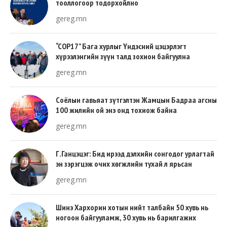
тооллогоор тодорхойлно
gereg.mn
“COP17” Бага хурлыг Үндэсний цэцэрлэгт
хүрээлэнгийн зүүн талд зохион байгуулна
gereg.mn
Соёлын гавьяат зүтгэлтэн Жамцын Бадраа агсны
100 жилийн ой энэ онд тохиож байна
gereg.mn
Г.Ганцэцэг: Бид ирээд дэлхийн сонгодог урлагтай
эн зэрэгцэж очих хөгжлийн тухай л ярьсан
gereg.mn
Шинэ Хархорин хотын нийт талбайн 50 хувь нь
ногоон байгууламж, 30 хувь нь барилгажих