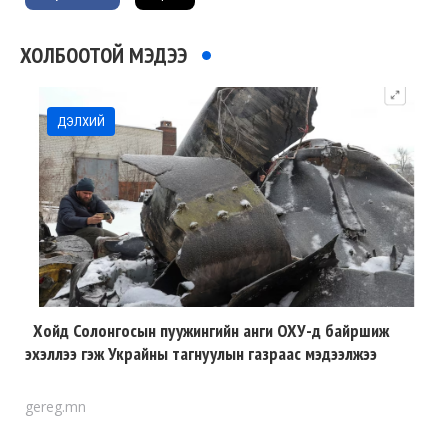
ХОЛБООТОЙ МЭДЭЭ
ДЭЛХИЙ
Хойд Солонгосын пуужингийн анги ОХУ-д байршиж
эхэллээ гэж Украйны тагнуулын газраас мэдээлжээ
gereg.mn