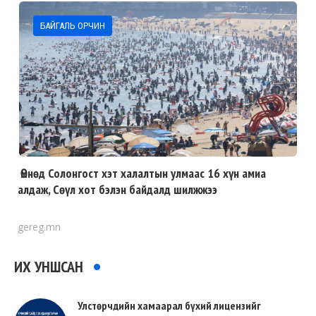
БАЙГАЛЬ ОРЧИН
Өмнөд Солонгост хэт халалтын улмаас 16 хүн амиа
алдаж, Сөүл хот бэлэн байдалд шилжжээ
gereg.mn
ИХ УНШСАН
Улстөрчдийн хамаарал бүхий лицензийг