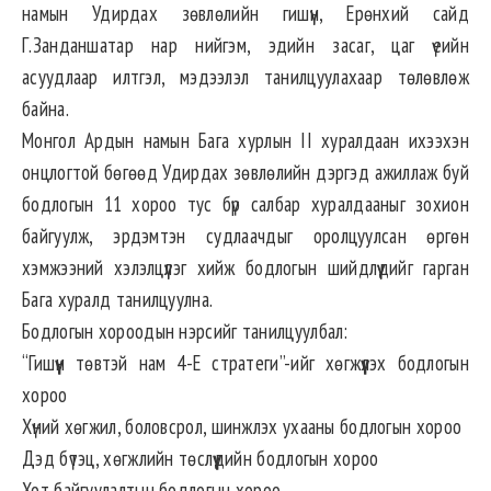
намын Удирдах зөвлөлийн гишүүн, Ерөнхий сайд
Г.Занданшатар нар нийгэм, эдийн засаг, цаг үеийн
асуудлаар илтгэл, мэдээлэл танилцуулахаар төлөвлөж
байна.
Монгол Ардын намын Бага хурлын II хуралдаан ихээхэн
онцлогтой бөгөөд Удирдах зөвлөлийн дэргэд ажиллаж буй
бодлогын 11 хороо тус бүр салбар хуралдааныг зохион
байгуулж, эрдэмтэн судлаачдыг оролцуулсан өргөн
хэмжээний хэлэлцүүлэг хийж бодлогын шийдлүүдийг гарган
Бага хуралд танилцуулна.
Бодлогын хороодын нэрсийг танилцуулбал:
“Гишүүн төвтэй нам 4-E стратеги”-ийг хөгжүүлэх бодлогын
хороо
Хүний хөгжил, боловсрол, шинжлэх ухааны бодлогын хороо
Дэд бүтэц, хөгжлийн төслүүдийн бодлогын хороо
Хот байгуулалтын бодлогын хороо