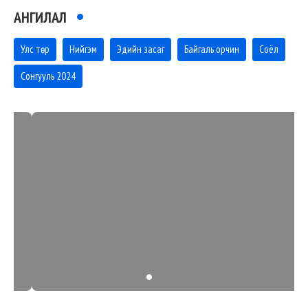
АНГИЛАЛ
Улс төр
Нийгэм
Эдийн засаг
Байгаль орчин
Соёл
Сонгууль 2024