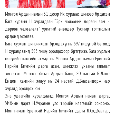
Монгол Ардын намын 31 дүгээр Их хурлаас шинээр бүрдүүлсэн
Бага хурлын II хуралдаан “Эрх чөлөөний дөрвөн зам –
дөрвөн чөлөөлөлт” уриатай өнөөдөр Тусгаар тогтнолын
ордонд эхэллээ.
Бага хурлын шинэчилсэн бүрэлдэхүүн нь 597 гишүүнтэй бөгөөд
II ­­­хуралдаанд 583 гишүүн оролцохоор бүртгүүлжээ. Бага хурлын
гишүүдийн хамгийн ахмад нь Монгол Ардын намын Ерөнхий
Нарийн Бичгийн ­­­­­­дарга асан, шинжлэх ухааны гавьяат
зүтгэлтэн, Монгол Улсын Ардын багш, 80 настай Б.Даш-
Ёндон, хамгийн залуу нь 24 настай Д.Баасандорж нар
хуралд оролцох юм.
Энэ удаагийн хуралдаанд Монгол Ардын намын дарга,
УИХ-ын дарга Н.Учралын улс төрийн илтгэлийг сонсоно.
Мөн намын Ерөнхий Нарийн Бичгийн дарга Я.Содбаатар,