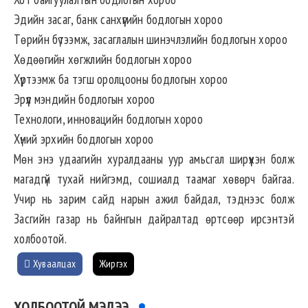
Эдийн засаг, банк санхүүгийн бодлогын хороо
Төрийн бүтээмж, засаглалын шинэчлэлийн бодлогын хороо
Хөдөөгийн хөгжлийн бодлогын хороо
Хүртээмж ба тэгш оролцооны бодлогын хороо
Эрүүл мэндийн бодлогын хороо
Технологи, инновацийн бодлогын хороо
Хүний эрхийн бодлогын хороо
Мөн энэ удаагийн хуралдааны уур амьсгал ширүүхэн болж
магадгүй тухай нийгэмд, сошиалд таамаг хөвөрч байгаа.
Учир нь зарим сайд нарын ажил байдал, тэднээс болж
Засгийн газар нь байнгын дайралтад өртсөөр ирсэнтэй
холбоотой.
Хуваалцах
Жиргэх
ХОЛБООТОЙ МЭДЭЭ