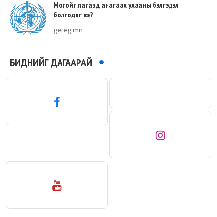
Могойг яагаад анагаах ухааны бэлгэдэл
болгодог вэ?
gereg.mn
БИДНИЙГ ДАГААРАЙ