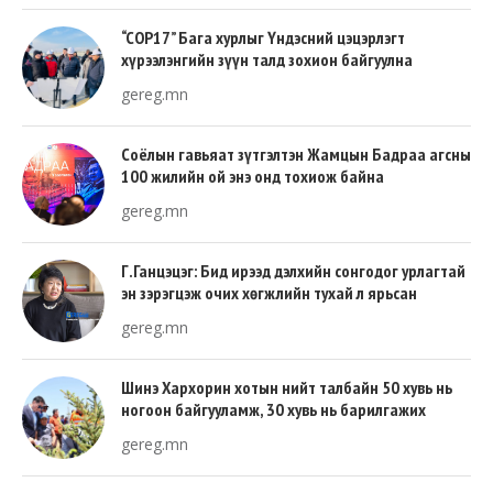
“COP17” Бага хурлыг Үндэсний цэцэрлэгт
хүрээлэнгийн зүүн талд зохион байгуулна
gereg.mn
Соёлын гавьяат зүтгэлтэн Жамцын Бадраа агсны
100 жилийн ой энэ онд тохиож байна
gereg.mn
Г.Ганцэцэг: Бид ирээд дэлхийн сонгодог урлагтай
эн зэрэгцэж очих хөгжлийн тухай л ярьсан
gereg.mn
Шинэ Хархорин хотын нийт талбайн 50 хувь нь
ногоон байгууламж, 30 хувь нь барилгажих
талбай, 20 хувь нь авто зам байна
gereg.mn