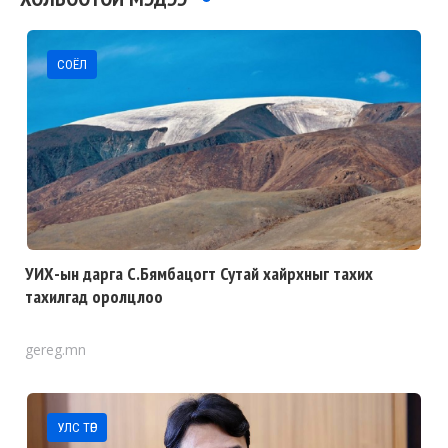
СОЁЛ
УИХ-ын дарга С.Бямбацогт Сутай хайрхныг тахих
тахилгад оролцлоо
gereg.mn
УЛС ТӨР