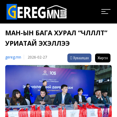
МАН-ЫН БАГА ХУРАЛ “ЧӨЛӨӨЛӨЛТ”
УРИАТАЙ ЭХЭЛЛЭЭ
gereg.mn
2026-02-27
Хуваалцах
Жиргэх