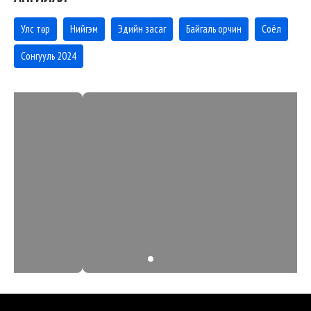
Улс төр
Нийгэм
Эдийн засаг
Байгаль орчин
Соёл
Сонгууль 2024