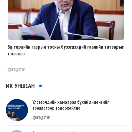
Бүх төрлийн газрын тосны бүтээгдэхүүний гаалийн татварыг
тэглэжээ
gereg.mn
ИХ УНШСАН
Улстөрчдийн хамаарал бүхий лицензийг
тооллогоор тодорхойлно
gereg.mn