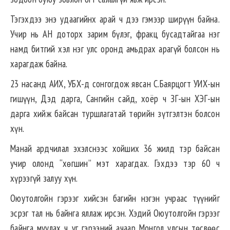
Тэгэхдээ энэ удаагийнх арай ч дээ гэмээр ширүүн байна.
Учир нь АН доторх зарим бүлэг, фракц бусадтайгаа нэг
намд битгий хэл нэг улс оронд амьдрах арагүй болсон нь
харагдаж байна.
23 насанд АИХ, УБХ-д сонгогдож явсан С.Баярцогт УИХ-ын
гишүүн, Дэд дарга, Сангийн сайд, хоёр ч ЗГ-ын ХЭГ-ын
дарга хийж байсан туршлагатай төрийн зүтгэлтэн болсон
хүн.
Манай ардчилал эхэлснээс хойших 36 жилд тэр байсан
учир олонд “хөгшин” мэт харагдах. Гэхдээ тэр 60 ч
хүрээгүй залуу хүн.
Оюутолгойн гэрээг хийсэн багийн нэгэн учраас түүнийг
эсрэг тал нь байнга яллаж ирсэн. Хэдий Оюутолгойн гэрээг
байнга муулах ч уг гэрээний ачаар Монгол улсын төсвөөс