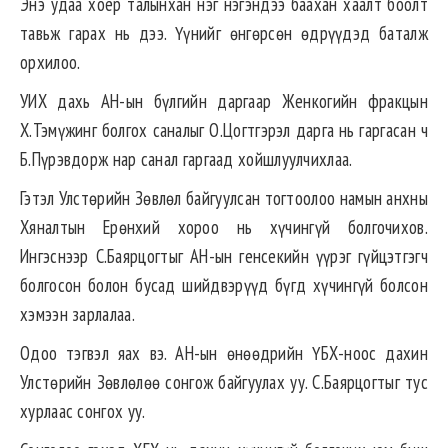
Энэ удаа хоёр талынхан нэг нэгэндээ баахан хаалт боолт
тавьж гарах нь дээ. Үүнийг өнгөрсөн өдрүүдэд баталж
орхилоо.
УИХ дахь АН-ын бүлгийн даргаар Женкогийн фракцын
Х.Тэмүжинг болгох саналыг О.Цогтгэрэл дарга нь гаргасан ч
Б.Пүрэвдорж нар санал гаргаад хойшлуулчихлаа.
Гэтэл Улстөрийн Зөвлөл байгуулсан тогтоолоо намын анхны
Хяналтын Ерөнхий хороо нь хүчингүй болгочихов.
Ингэснээр С.Баярцогтыг АН-ын генсекийн үүрэг гүйцэтгэгч
болгосон болон бусад шийдвэрүүд бүгд хүчингүй болсон
хэмээн зарлалаа.
Одоо тэгвэл яах вэ. АН-ын өнөөдрийн ҮБХ-ноос дахин
Улстөрийн Зөвлөлөө сонгож байгуулах уу. С.Баярцогтыг тус
хурлаас сонгох уу.