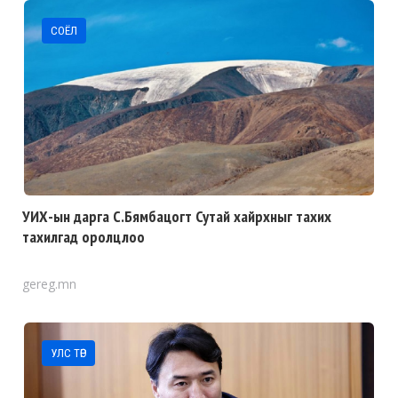
СОЁЛ
УИХ-ын дарга С.Бямбацогт Сутай хайрхныг тахих
тахилгад оролцлоо
gereg.mn
УЛС ТӨР