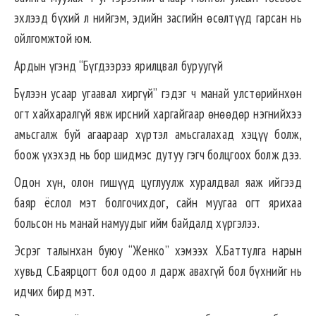
эхлээд бүхий л нийгэм, эдийн засгийн өсөлтүүд гарсан нь
ойлгомжтой юм.
Ардын үгэнд “Бүгдээрээ ярилцвал буруугүй
Бүлээн усаар угаавал хиргүй” гэдэг ч манай улстөрийнхөн
огт хайхаралгүй явж ирсний харгайгаар өнөөдөр нэгнийхээ
амьсгалж буй агаараар хүртэл амьсгалахад хэцүү болж,
боож үхэхэд нь бор шидмэс дутуу гэгч болцгоох болж дээ.
Одон хүн, олон гишүүд цуглуулж хуралдвал яаж ийгээд
баяр ёслол мэт болгочихдог, сайн муугаа огт ярихаа
больсон нь манай намуудыг ийм байдалд хүргэлээ.
Эсрэг талынхан буюу “Женко” хэмээх Х.Баттулга нарын
хувьд С.Баярцогт бол одоо л дарж авахгүй бол бүхнийг нь
идчих бирд мэт.