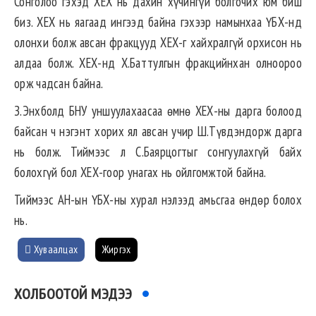
Сонголоо гэхэд ХЕХ нь дахин хүчингүй болгочих юм биш
биз. ХЕХ нь яагаад ингээд байна гэхээр намынхаа ҮБХ-нд
олонхи болж авсан фракцууд ХЕХ-г хайхралгүй орхисон нь
алдаа болж. ХЕХ-нд Х.Баттулгын фракцийнхан олноороо
орж чадсан байна.
З.Энхболд БНУ уншуулахаасаа өмнө ХЕХ-ны дарга болоод
байсан ч нэгэнт хорих ял авсан учир Ш.Түвдэндорж дарга
нь болж. Тиймээс л С.Баярцогтыг сонгуулахгүй байх
болохгүй бол ХЕХ-гоор унагах нь ойлгомжтой байна.
Тиймээс АН-ын ҮБХ-ны хурал нэлээд амьсгаа өндөр болох
нь.
Хуваалцах
Жиргэх
ХОЛБООТОЙ МЭДЭЭ