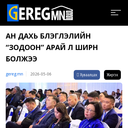
АН ДАХЬ БҮЛЭГЛЭЛИЙН
“ЗОДООН” АРАЙ Л ШИРҮҮН
БОЛЖЭЭ
gereg.mn
2026-05-06
Хуваалцах
Жиргэх