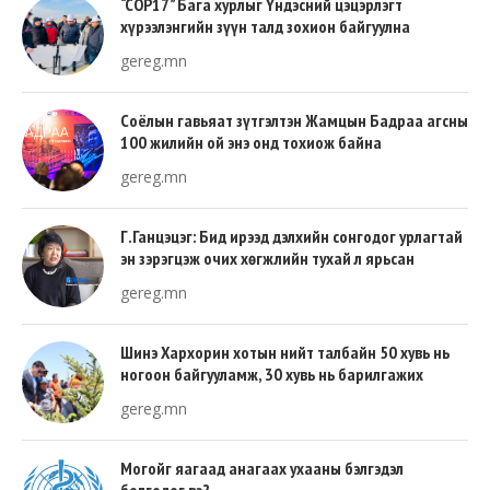
“COP17” Бага хурлыг Үндэсний цэцэрлэгт
хүрээлэнгийн зүүн талд зохион байгуулна
gereg.mn
Соёлын гавьяат зүтгэлтэн Жамцын Бадраа агсны
100 жилийн ой энэ онд тохиож байна
gereg.mn
Г.Ганцэцэг: Бид ирээд дэлхийн сонгодог урлагтай
эн зэрэгцэж очих хөгжлийн тухай л ярьсан
gereg.mn
Шинэ Хархорин хотын нийт талбайн 50 хувь нь
ногоон байгууламж, 30 хувь нь барилгажих
талбай, 20 хувь нь авто зам байна
gereg.mn
Могойг яагаад анагаах ухааны бэлгэдэл