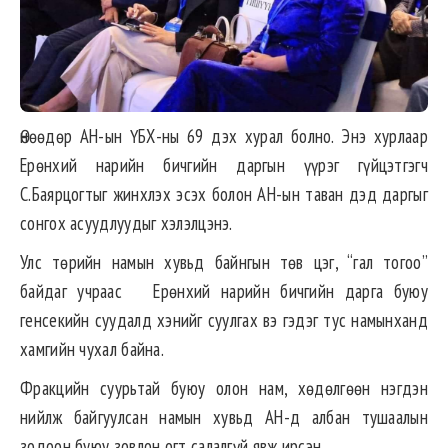
Өнөөдөр АН-ын ҮБХ-ны 69 дэх хурал болно. Энэ хурлаар
Ерөнхий нарийн бичгийн даргын үүрэг гүйцэтгэгч
С.Баярцогтыг жинхлэх эсэх болон АН-ын таван дэд даргыг
сонгох асуудлуудыг хэлэлцэнэ.
Улс төрийн намын хувьд байнгын төв цэг, “гал тогоо”
байдаг учраас Ерөнхий нарийн бичгийн дарга буюу
генсекийн суудалд хэнийг суулгах вэ гэдэг тус намынханд
хамгийн чухал байна.
Фракцийн суурьтай буюу олон нам, хөдөлгөөн нэгдэн
нийлж байгуулсан намын хувьд АН-д албан тушаалын
зодоон буюу зовлон огт салалгүй явж ирсэн.