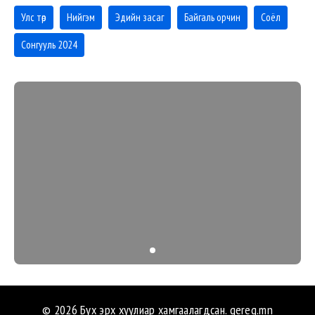
Улс төр
Нийгэм
Эдийн засаг
Байгаль орчин
Соёл
Сонгууль 2024
© 2026 Бүх эрх хуулиар хамгаалагдсан.
gereg.mn