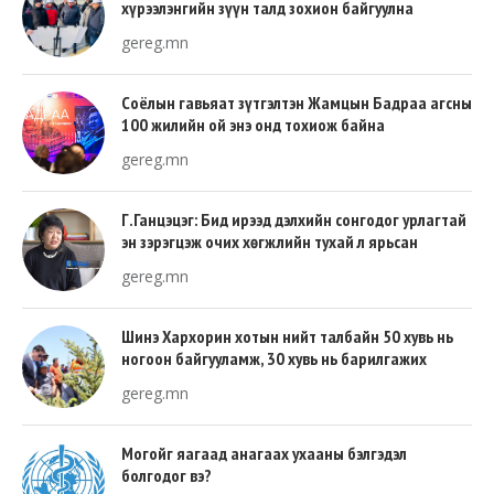
хүрээлэнгийн зүүн талд зохион байгуулна
gereg.mn
Соёлын гавьяат зүтгэлтэн Жамцын Бадраа агсны
100 жилийн ой энэ онд тохиож байна
gereg.mn
Г.Ганцэцэг: Бид ирээд дэлхийн сонгодог урлагтай
эн зэрэгцэж очих хөгжлийн тухай л ярьсан
gereg.mn
Шинэ Хархорин хотын нийт талбайн 50 хувь нь
ногоон байгууламж, 30 хувь нь барилгажих
талбай, 20 хувь нь авто зам байна
gereg.mn
Могойг яагаад анагаах ухааны бэлгэдэл
болгодог вэ?