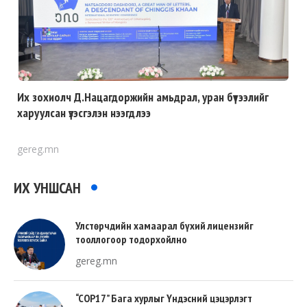
Их зохиолч Д.Нацагдоржийн амьдрал, уран бүтээлийг
харуулсан үзэсгэлэн нээгдлээ
gereg.mn
ИХ УНШСАН
Улстөрчдийн хамаарал бүхий лицензийг
тооллогоор тодорхойлно
gereg.mn
“COP17” Бага хурлыг Үндэсний цэцэрлэгт