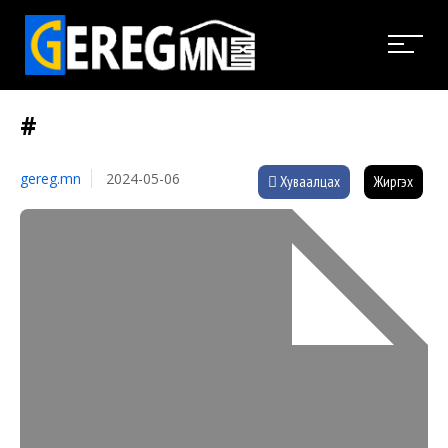
#
gereg.mn
2024-05-06
Хуваалцах
Жиргэх