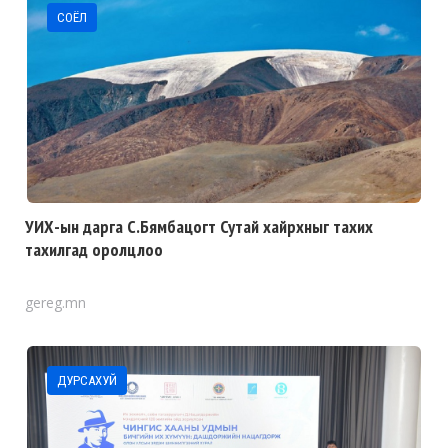
СОЁЛ
УИХ-ын дарга С.Бямбацогт Сутай хайрхныг тахих
тахилгад оролцлоо
gereg.mn
ДУРСАХУЙ