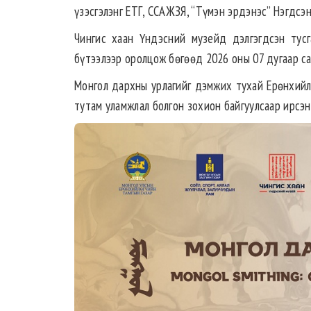
үзэсгэлэнг ЕТГ, ССАЖЗЯ, “Түмэн эрдэнэс” Нэгдсэ
Чингис хаан Үндэсний музейд дэлгэгдсэн тусг
бүтээлээр оролцож бөгөөд 2026 оны 07 дугаар с
Монгол дархны урлагийг дэмжих тухай Ерөнхийлө
тутам уламжлал болгон зохион байгуулсаар ирсэн