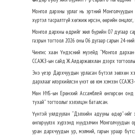
Монгол дархны урлаг нь эртний Монголчуудын 
хүртэл тасралтгүй хөгжиж ирсэн, өөрийн онцлог,
Монгол дархны өдрийг жил бүрийн 07 дугаар са
газрын тогтоол 2026 оны 06 дугаар сарын 24-ний
Чингис хаан Үндэсний музейд “Монгол дархан-
ССАЖЗ-ын сайд Ж.Алдаржавхлан дээрх тогтоолыг
Энэ үеэр Дархчуудын урласан бүтээл зөвхөн хэр
дархлааг илэрхийлсэн үнэт өв юм хэмээн ССАЖЗ
Мөн НҮБ-ын Ерөнхий Ассамблей өнгөрсөн онд 
тухай” тогтоолыг хэлэлцэн баталсан.
Үүнтэй уялдуулан “Дэлхийн адууны өдөр”-ийг 
өнгөрүүлэх хүрээнд нүүдэлчин Монголчуудын ор
уран дархчуудын ур, мэлмий, гарын ураар бүтс