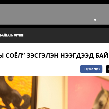
БАЙГАЛЬ ОРЧИН
 СОЁЛ” ҮЗЭСГЭЛЭН НЭЭГДЭЭД БА
Хуваалцах