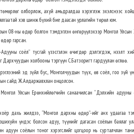
төмөрлөг олборлож, ахуй амьдралдаа хэрэглэж эхэлснээс хой
 ялгаатай хэв шинж бүхий бие даасан урлагийн төрөл юм.
рын 08-ны өдөр болгон тэмдэглэн өнгөрүүлэхээр Монгол Улсын 
 өдөр гарсан.
Адууны соёл” тусгай үзэсгэлэн өчигдөр дэлгэгдэж, нээлт хи
 Дархчуудын холбооны тэргүүн С.Батзоригт гардуулан өглөө.
эглээний эд зүйл бус, Монголчуудын түүх, өв соёл, гоо зүй ү
-ын сайд Ж.Алдаржавхлан онцолсон.
Монгол Улсын Ерөнхийлөгчийн санаачилсан “Дэлхийн адууны
хоёр дахь жилдээ, “Монгол дархны өдөр”-ийг анх удаагаа тэ
шихуйн үндэс болсон адуу, түүнийг дагасан соёлын баялаг ул
эн адуун соёлын тоног хэрэгслийг цогцоор нь сурталчлан тани