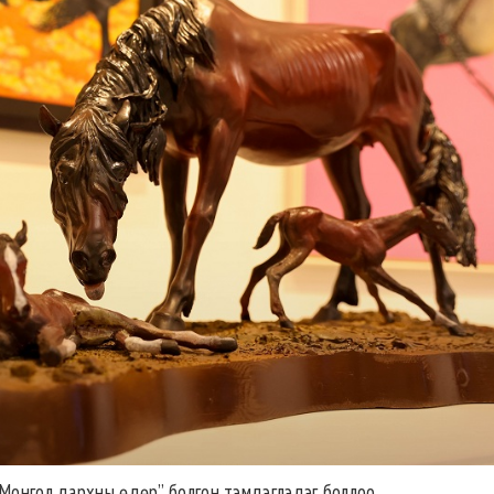
“Монгол дархны өдөр” болгон тэмдэглэдэг боллоо.