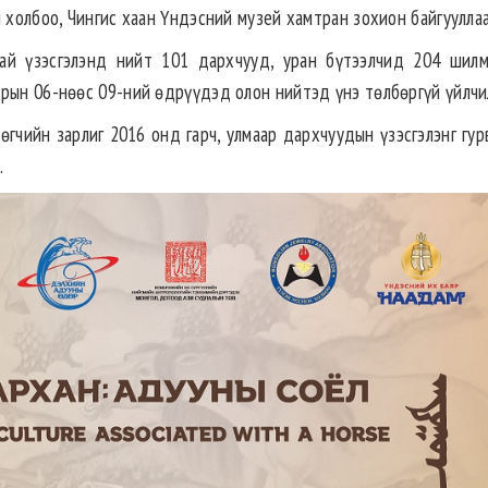
н холбоо, Чингис хаан Үндэсний музей хамтран зохион байгууллаа
ай үзэсгэлэнд нийт 101 дархчууд, уран бүтээлчид 204 шилм
арын 06-нөөс 09-ний өдрүүдэд олон нийтэд үнэ төлбөргүй үйлчи
гчийн зарлиг 2016 онд гарч, улмаар дархчуудын үзэсгэлэнг гур
.