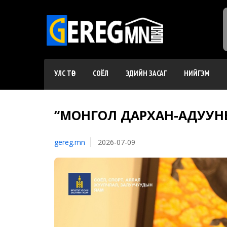
УЛС ТӨР
СОЁЛ
ЭДИЙН ЗАСАГ
НИЙГЭМ
“МОНГОЛ ДАРХАН-АДУУНЫ
gereg.mn
2026-07-09