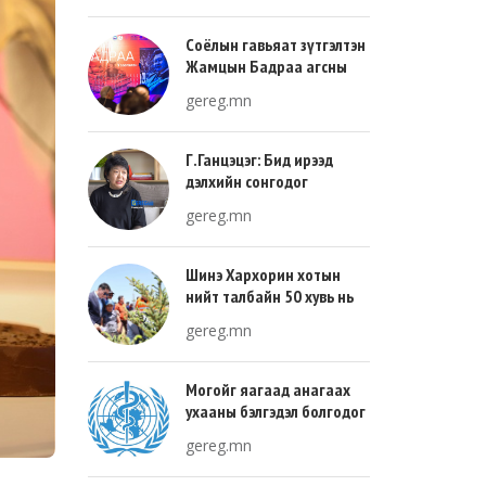
Соёлын гавьяат зүтгэлтэн
Жамцын Бадраа агсны
100 жилийн ой энэ онд
gereg.mn
тохиож байна
Г.Ганцэцэг: Бид ирээд
дэлхийн сонгодог
урлагтай эн зэрэгцэж очих
gereg.mn
хөгжлийн тухай л ярьсан
Шинэ Хархорин хотын
нийт талбайн 50 хувь нь
ногоон байгууламж, 30
gereg.mn
хувь нь барилгажих
талбай, 20 хувь нь авто
зам байна
Могойг яагаад анагаах
ухааны бэлгэдэл болгодог
вэ?
gereg.mn