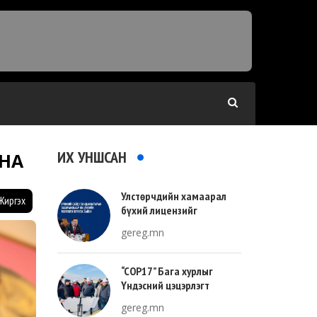
ИХ УНШСАН
ЙНА
Улстөрчдийн хамаарал
Жиргэх
бүхий лицензийг
тооллогоор тодорхойлно
gereg.mn
“COP17” Бага хурлыг
Үндэсний цэцэрлэгт
хүрээлэнгийн зүүн талд
gereg.mn
зохион байгуулна