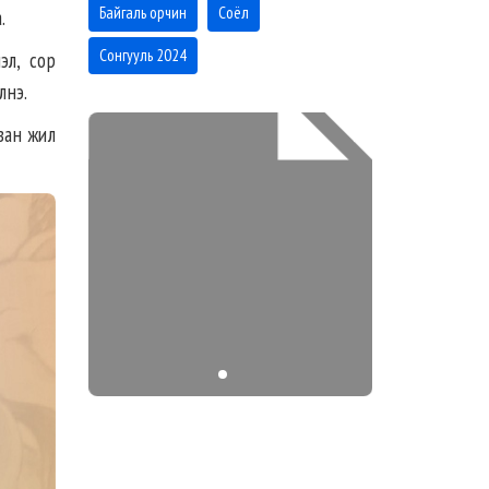
Байгаль орчин
Соёл
.
Сонгууль 2024
эл, сор
лнэ.
ван жил