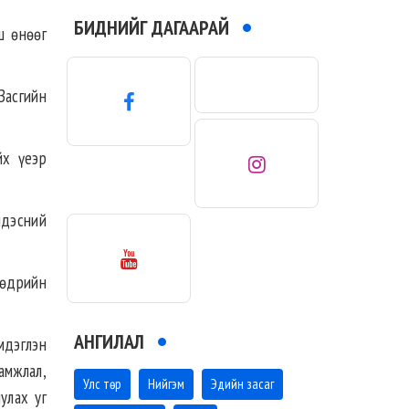
БИДНИЙГ ДАГААРАЙ
ш өнөөг
Засгийн
йх үеэр
ндэсний
 өдрийн
АНГИЛАЛ
мдэглэн
амжлал,
Улс төр
Нийгэм
Эдийн засаг
улах уг