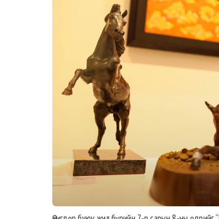
Өчигдөр буюу жил бүрийн 7-р сарын 8-ны өдрийг 