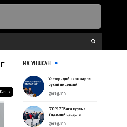
ИХ УНШСАН
ЙГ
Улстөрчдийн хамаарал
бүхий лицензийг
тооллогоор тодорхойлно
Жиргэх
gereg.mn
“COP17” Бага хурлыг
Үндэсний цэцэрлэгт
хүрээлэнгийн зүүн талд
gereg.mn
зохион байгуулна