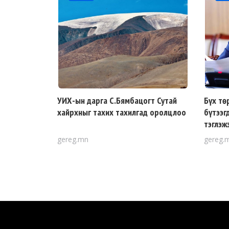
УИХ-ын дарга С.Бямбацогт Сутай
Бүх тө
хайрхныг тахих тахилгад оролцлоо
бүтээг
тэглэж
gereg.mn
gereg.