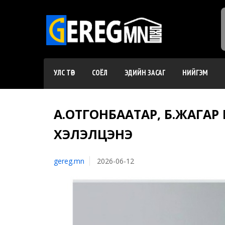
УЛС ТӨР
СОЁЛ
ЭДИЙН ЗАСАГ
НИЙГЭМ
А.ОТГОНБААТАР, Б.ЖАГАР
ХЭЛЭЛЦЭНЭ
gereg.mn
2026-06-12