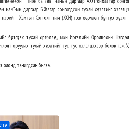
лөгөөнөөри “Үнэн ба зөв” намын даргаар А.Отгонбаатар сонго
сэн нам”-ын даргаар Б.Жагар сонгогдсон тухай хүсэлтийг хэлэлц
нэрийг Хамтын Сонголт нам (ХСН) гэж өөрчлөн бүртгүүлэ хүсэлт 
йг бүртгүүлэх тухай өргөдлүүд, мөн Иргэдийн Оролцооны Нэгдэ
лөлт оруулах тухай хүсэлтийг тус тус хэлэлцэхээр болов гэж 
ээ олонд танигдсан билээ.
 ТӨР