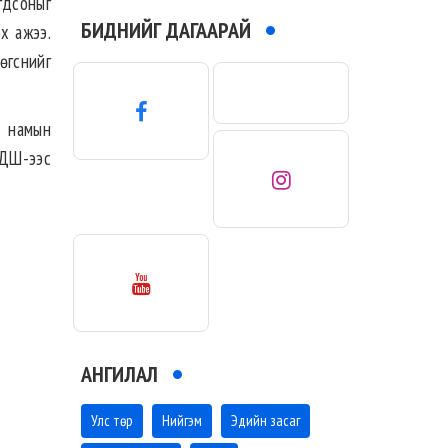
гдсоныг
БИДНИЙГ ДАГААРАЙ
эх ажээ.
өгснийг
л намын
УДШ-ээс
АНГИЛАЛ
Улс төр
Нийгэм
Эдийн засаг