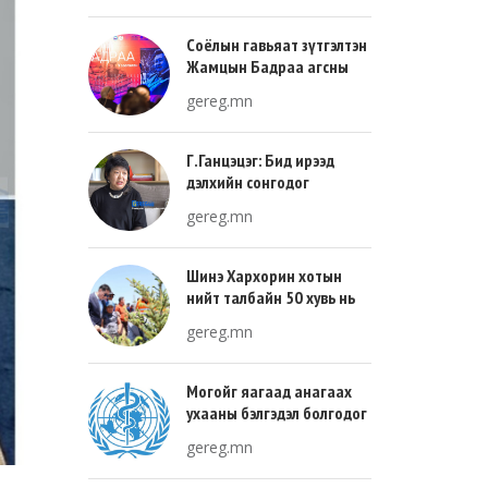
Соёлын гавьяат зүтгэлтэн
Жамцын Бадраа агсны
100 жилийн ой энэ онд
gereg.mn
тохиож байна
Г.Ганцэцэг: Бид ирээд
дэлхийн сонгодог
урлагтай эн зэрэгцэж очих
gereg.mn
хөгжлийн тухай л ярьсан
Шинэ Хархорин хотын
нийт талбайн 50 хувь нь
ногоон байгууламж, 30
gereg.mn
хувь нь барилгажих
талбай, 20 хувь нь авто
зам байна
Могойг яагаад анагаах
ухааны бэлгэдэл болгодог
вэ?
gereg.mn