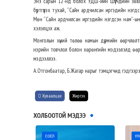
Энэ сарын 12-нд болох УДШ-ийн Шүүгчдийн зөв
бүртгүүлэх тухай, “Сайн ардчилсан иргэдийн нэгд
Мөн “Сайн ардчилсан иргэдийн нэгдсэн нам”-ын 
хэлэлцэх аж.
Монголын хүний төлөө намын дүрмийн өөрчлөлти
нэрийн товчлол болон хөрөнгийн мэдээлэлд өөрч
мэдээллээ.
А.Отгонбаатар, Б.Жагар нарыг тэмцэгчид гэдгээр
Хуваалцах
Жиргэх
ХОЛБООТОЙ МЭДЭЭ
СОЁЛ
УЛС