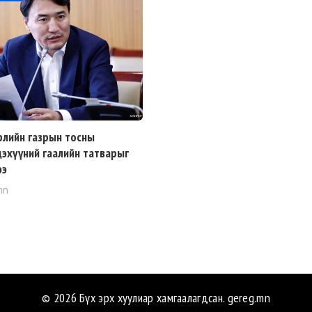
рлийн газрын тосны
дэхүүний гаалийн татварыг
ээ
mn
© 2026 Бүх эрх хуулиар хамгаалагдсан.
gereg.mn