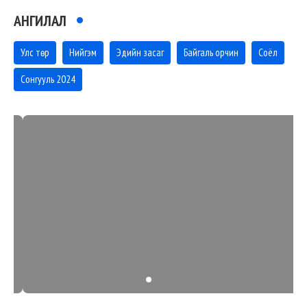
АНГИЛАЛ
Улс төр
Нийгэм
Эдийн засаг
Байгаль орчин
Соёл
Сонгууль 2024