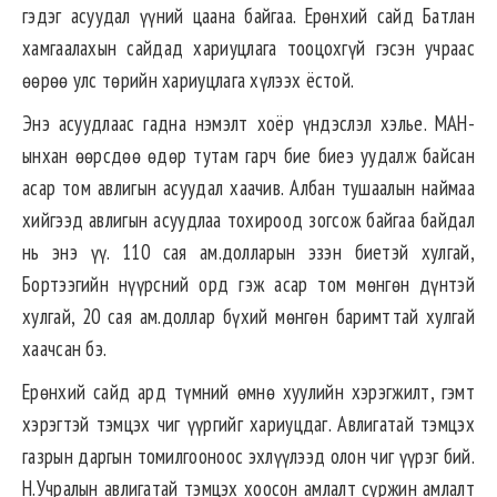
гэдэг асуудал үүний цаана байгаа. Ерөнхий сайд Батлан
хамгаалахын сайдад хариуцлага тооцохгүй гэсэн учраас
өөрөө улс төрийн хариуцлага хүлээх ёстой.
Энэ асуудлаас гадна нэмэлт хоёр үндэслэл хэлье. МАН-
ынхан өөрсдөө өдөр тутам гарч бие биеэ уудалж байсан
асар том авлигын асуудал хаачив. Албан тушаалын наймаа
хийгээд авлигын асуудлаа тохироод зогсож байгаа байдал
нь энэ үү. 110 сая ам.долларын эзэн биетэй хулгай,
Бортээгийн нүүрсний орд гэж асар том мөнгөн дүнтэй
хулгай, 20 сая ам.доллар бүхий мөнгөн баримттай хулгай
хаачсан бэ.
Ерөнхий сайд ард түмний өмнө хуулийн хэрэгжилт, гэмт
хэрэгтэй тэмцэх чиг үүргийг хариуцдаг. Авлигатай тэмцэх
газрын даргын томилгооноос эхлүүлээд олон чиг үүрэг бий.
Н.Учралын авлигатай тэмцэх хоосон амлалт сүржин амлалт