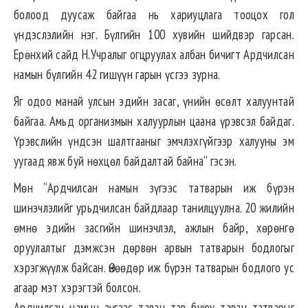
болоод дуусаж байгаа нь хариуцлага тооцох гол
үндэслэлийн нэг. Бүлгийн 100 хувийн шийдвэр гарсан.
Ерөнхий сайд Н.Учралыг огцруулах албан бичигт Ардчилсан
намын бүлгийн 42 гишүүн гарын үсгээ зурна.
Яг одоо манай улсын эдийн засаг, үнийн өсөлт халуунтай
байгаа. Амьд организмын халуурлын цаана үрэвсэл байдаг.
Үрэвслийн үндсэн шалтгааныг эмчлэхгүйгээр халууны эм
уугаад явж буй нөхцөл байдалтай байна” гэсэн.
Мөн “Ардчилсан намын зүгээс татварын иж бүрэн
шинэчлэлийг урьдчилсан байдлаар танилцуулна. 20 жилийн
өмнө эдийн засгийн шинэчлэл, ажлын байр, хөрөнгө
оруулалтыг дэмжсэн дөрвөн арвын татварын бодлогыг
хэрэгжүүлж байсан. Өнөөдөр иж бүрэн татварын бодлого ус
агаар мэт хэрэгтэй болсон.
Ардчилсан намын зүгээс таван тав буюу таван татварыг