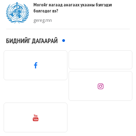
Могойг яагаад анагаах ухааны бэлгэдэл
болгодог вэ?
gereg.mn
БИДНИЙГ ДАГААРАЙ