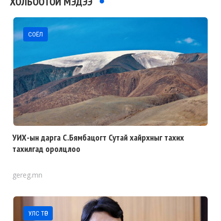
ХОЛБООТОЙ МЭДЭЭ
СОЁЛ
УИХ-ын дарга С.Бямбацогт Сутай хайрхныг тахих
тахилгад оролцлоо
gereg.mn
УЛС ТӨР