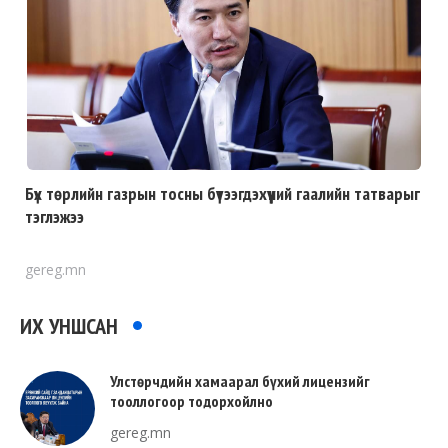
Бүх төрлийн газрын тосны бүтээгдэхүүний гаалийн татварыг
тэглэжээ
gereg.mn
ИХ УНШСАН
Улстөрчдийн хамаарал бүхий лицензийг
тооллогоор тодорхойлно
gereg.mn