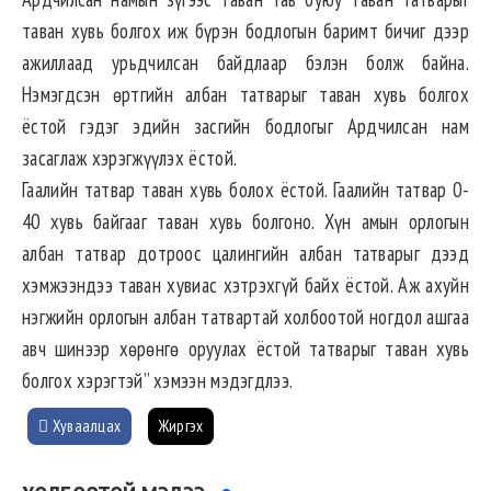
таван хувь болгох иж бүрэн бодлогын баримт бичиг дээр
ажиллаад урьдчилсан байдлаар бэлэн болж байна.
Нэмэгдсэн өртгийн албан татварыг таван хувь болгох
ёстой гэдэг эдийн засгийн бодлогыг Ардчилсан нам
засаглаж хэрэгжүүлэх ёстой.
Гаалийн татвар таван хувь болох ёстой. Гаалийн татвар 0-
40 хувь байгааг таван хувь болгоно. Хүн амын орлогын
албан татвар дотроос цалингийн албан татварыг дээд
хэмжээндээ таван хувиас хэтрэхгүй байх ёстой. Аж ахуйн
нэгжийн орлогын албан татвартай холбоотой ногдол ашгаа
авч шинээр хөрөнгө оруулах ёстой татварыг таван хувь
болгох хэрэгтэй” хэмээн мэдэгдлээ.
Хуваалцах
Жиргэх