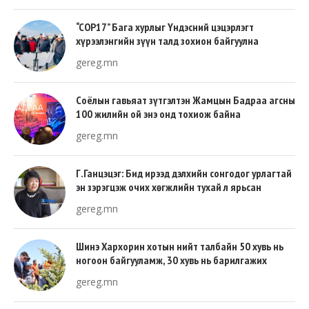
“COP17” Бага хурлыг Үндэсний цэцэрлэгт
хүрээлэнгийн зүүн талд зохион байгуулна
gereg.mn
Соёлын гавьяат зүтгэлтэн Жамцын Бадраа агсны
100 жилийн ой энэ онд тохиож байна
gereg.mn
Г.Ганцэцэг: Бид ирээд дэлхийн сонгодог урлагтай
эн зэрэгцэж очих хөгжлийн тухай л ярьсан
gereg.mn
Шинэ Хархорин хотын нийт талбайн 50 хувь нь
ногоон байгууламж, 30 хувь нь барилгажих
талбай, 20 хувь нь авто зам байна
gereg.mn