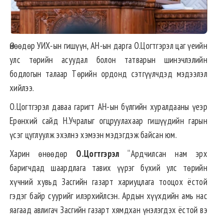
Өнөөдөр УИХ-ын гишүүн, АН-ын дарга О.Цогтгэрэл цаг үеийн
улс төрийн асуудал болон татварын шинэчлэлийн
бодлогын талаар Төрийн ордонд сэтгүүлчдэд мэдээлэл
хийлээ.
О.Цогтгэрэл даваа гаригт АН-ын бүлгийн хуралдааны үеэр
Ерөнхий сайд Н.Учралыг огцруулахаар гишүүдийн гарын
үсэг цуглуулж эхэлнэ хэмээн мэдэгдэж байсан юм.
Харин өнөөдөр
О.Цогтгэрэл
“Ардчилсан нам эрх
баригчдад шаардлага тавих үүрэг бүхий улс төрийн
хүчний хувьд Засгийн газарт хариуцлага тооцох ёстой
гэдэг байр суурийг илэрхийлсэн. Ардын хүүхдийн амь нас
яагаад авлигач Засгийн газарт хямдхан үнэлэгдэх ёстой вэ