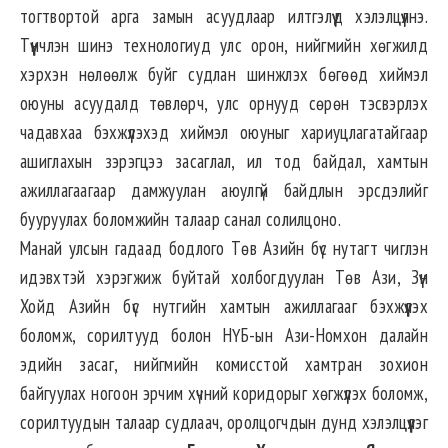
тогтвортой арга замын асуудлаар илтгэлүүд хэлэлцүүлнэ.
Түүнчлэн шинэ технологиуд улс орон, нийгмийн хөгжилд
хэрхэн нөлөөлж буйг судлан шинжлэх бөгөөд хиймэл
оюуны асуудалд төвлөрч, улс орнууд сөрөн тэсвэрлэх
чадавхаа бэхжүүлэхэд хиймэл оюуныг хариуцлагатайгаар
ашиглахын зэрэгцээ засаглал, ил тод байдал, хамтын
ажиллагаагаар дамжуулан аюулгүй байдлын эрсдэлийг
бууруулах боломжийн талаар санал солилцоно.
Манай улсын гадаад бодлого Төв Азийн бүс нутагт чиглэн
идэвхтэй хэрэгжиж буйтай холбогдуулан Төв Ази, Зүүн
Хойд Азийн бүс нутгийн хамтын ажиллагааг бэхжүүлэх
боломж, сорилтууд болон НҮБ-ын Ази-Номхон далайн
эдийн засаг, нийгмийн комисстой хамтран зохион
байгуулах ногоон эрчим хүчний коридорыг хөгжүүлэх боломж,
сорилтуудын талаар судлаач, оролцогчдын дунд хэлэлцүүлэг