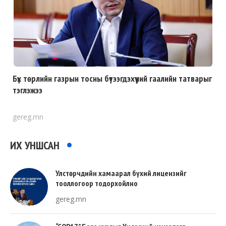
Бүх төрлийн газрын тосны бүтээгдэхүүний гаалийн татварыг
тэглэжээ
gereg.mn
ИХ УНШСАН
Улстөрчдийн хамаарал бүхий лицензийг
тооллогоор тодорхойлно
gereg.mn