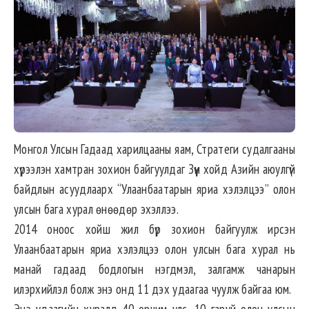
Монгол Улсын Гадаад харилцааны яам, Стратеги судалгааны
хүрээлэн хамтран зохион байгуулдаг Зүүн хойд Азийн аюулгүй
байдлын асуудлаарх “Улаанбаатарын яриа хэлэлцээ” олон
улсын бага хурал өнөөдөр эхэллээ.
2014 оноос хойш жил бүр зохион байгуулж ирсэн
Улаанбаатарын яриа хэлэлцээ олон улсын бага хурал нь
манай гадаад бодлогын нэгдмэл, залгамж чанарын
илэрхийлэл болж энэ онд 11 дэх удаагаа чуулж байгаа юм.