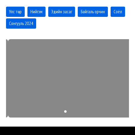
Улс төр
Нийгэм
Эдийн засаг
Байгаль орчин
Соёл
Сонгууль 2024