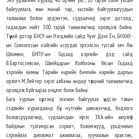
Энэ удаагийн хуралд 40 орчим улс, 10 гаруй олон улсын
байгууллага, мөн манай төр, засгийн байгууллагуудын
төлөөлөл болон эрдэмтэн, судлаачид зэрэг дотоод,
гадаадын нийт 300 гаруй төлөөлөгчид оролцож байна.
Түүний дотор БНСУ-ын Нэгдлийн сайд Чунг Донг Ён, БНХАУ-
ын Солонгосын хойгийн асуудал эрхэлсэн тусгай элч Лю
Шяомин, БНПУ-ын Гадаад хэргийн дэд сайд
В.Бартосзевски, Швейцарын Холбооны Улсын Гадаад
хэргийн яамны Төрийн нарийн бичгийн нарийн даргын
орлогч М.Лейтер зэрэг албаны өндөр түвшний төлөөлөгчид
оролцож буйгаараа онцлог болж байна.
Бага хурлын хүрээнд зохион байгуулах үндсэн таван
сэдвийн хуралдаанд бүс нутгийн шинжээчид, бодлого
боловсруулагчид, судлаачдын зүгээс ЗХА-ийн аюулгүй
байдлын тулгамдсан сорилт, боломжууд, урьдчилан
сэргийлэх дипломат ажиллагаа, зуучлалын практик,