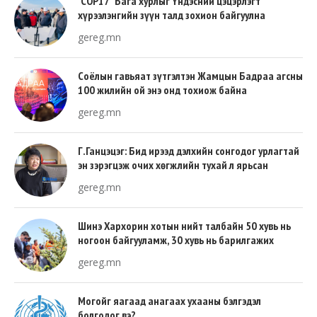
“COP17” Бага хурлыг Үндэсний цэцэрлэгт
хүрээлэнгийн зүүн талд зохион байгуулна
gereg.mn
Соёлын гавьяат зүтгэлтэн Жамцын Бадраа агсны
100 жилийн ой энэ онд тохиож байна
gereg.mn
Г.Ганцэцэг: Бид ирээд дэлхийн сонгодог урлагтай
эн зэрэгцэж очих хөгжлийн тухай л ярьсан
gereg.mn
Шинэ Хархорин хотын нийт талбайн 50 хувь нь
ногоон байгууламж, 30 хувь нь барилгажих
талбай, 20 хувь нь авто зам байна
gereg.mn
Могойг яагаад анагаах ухааны бэлгэдэл
болгодог вэ?