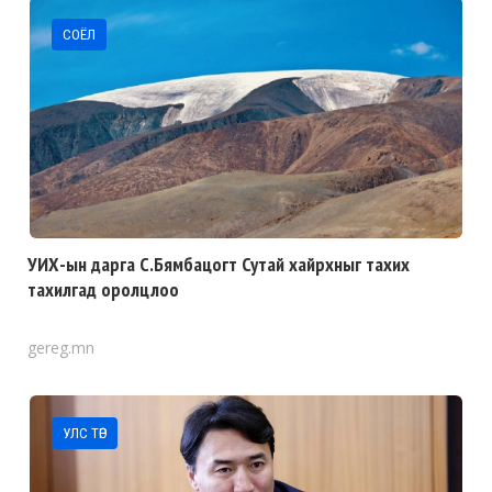
СОЁЛ
УИХ-ын дарга С.Бямбацогт Сутай хайрхныг тахих
тахилгад оролцлоо
gereg.mn
УЛС ТӨР