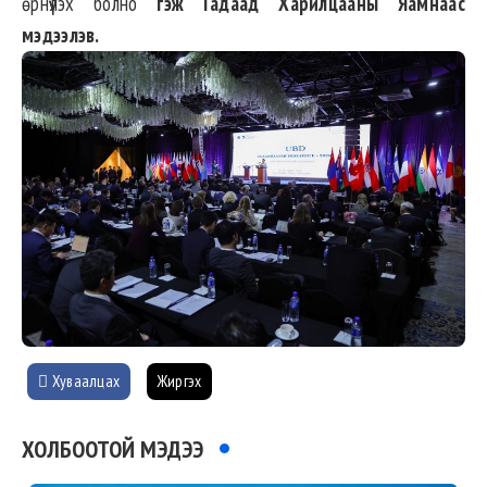
өрнүүлэх болно
гэж Гадаад Харилцааны Яамнаас
мэдээлэв.
Хуваалцах
Жиргэх
ХОЛБООТОЙ МЭДЭЭ