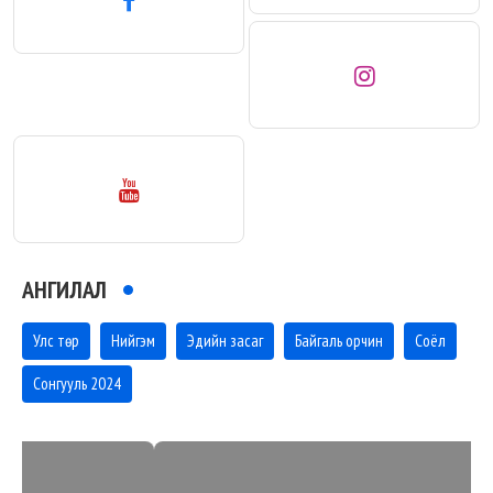
АНГИЛАЛ
Улс төр
Нийгэм
Эдийн засаг
Байгаль орчин
Соёл
Сонгууль 2024