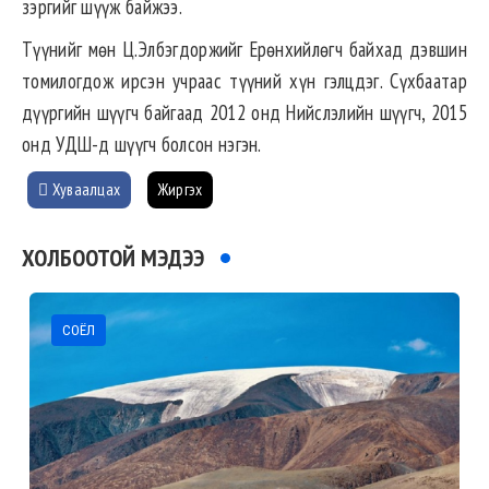
зэргийг шүүж байжээ.
Түүнийг мөн Ц.Элбэгдоржийг Ерөнхийлөгч байхад дэвшин
томилогдож ирсэн учраас түүний хүн гэлцдэг. Сүхбаатар
дүүргийн шүүгч байгаад 2012 онд Нийслэлийн шүүгч, 2015
онд УДШ-д шүүгч болсон нэгэн.
Хуваалцах
Жиргэх
ХОЛБООТОЙ МЭДЭЭ
СОЁЛ