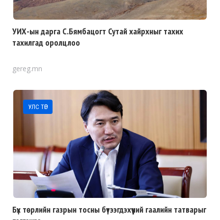
УИХ-ын дарга С.Бямбацогт Сутай хайрхныг тахих
тахилгад оролцлоо
gereg.mn
УЛС ТӨР
Бүх төрлийн газрын тосны бүтээгдэхүүний гаалийн татварыг