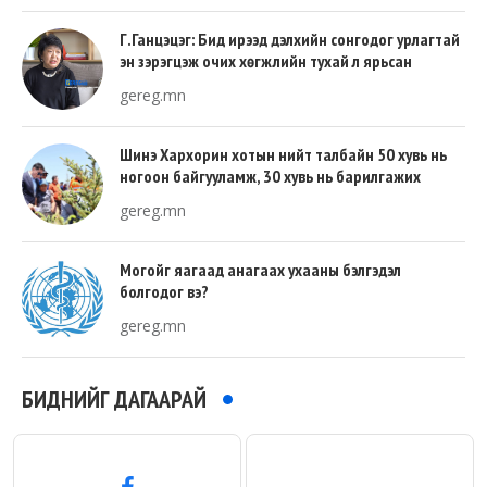
Г.Ганцэцэг: Бид ирээд дэлхийн сонгодог урлагтай
эн зэрэгцэж очих хөгжлийн тухай л ярьсан
gereg.mn
Шинэ Хархорин хотын нийт талбайн 50 хувь нь
ногоон байгууламж, 30 хувь нь барилгажих
талбай, 20 хувь нь авто зам байна
gereg.mn
Могойг яагаад анагаах ухааны бэлгэдэл
болгодог вэ?
gereg.mn
БИДНИЙГ ДАГААРАЙ