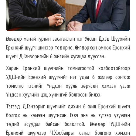
Өнөөдөр манай гурван засаглалын нэг Улсын Дээд Шүүхийн
Ерөнхий шүүгч шинээр тодорно. Өчигдөрхөн өмнөх Ерөнхий
шүүгч Д.Ганзоригийн 6 жилийн хугацаа дууссан.
Харин Ерөнхий шүүгчийн томилгоотой холбоотойгоор
УДШ-ийн Ерөнхий шүүгчийг нэг удаа 6 жилээр сонгож
томилно гэснийг Үндсэн хууль зөрчсөн хэмээн үзэж
Үндсэн хуулийн цэц хүчингүй болгосон билээ.
Тэгээд Д.Ганзориг шүүгчийг дахин 6 жил Ерөнхий шүүгч
болгох нь хэмээн шуугисан. Гэвч энэ нь зүгээр үзүүлэн
төдий асуудал байсан бололтой. Өнөөдөр УДШ-ийн
Ерөнхий шүүгчээр Ч.Хосбаярыг санал болгоно хэмээн