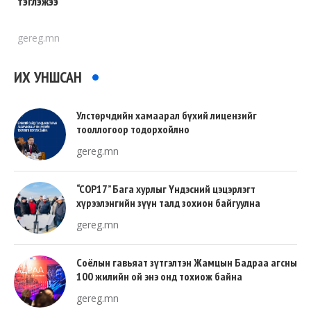
тэглэжээ
gereg.mn
ИХ УНШСАН
Улстөрчдийн хамаарал бүхий лицензийг
тооллогоор тодорхойлно
gereg.mn
“COP17” Бага хурлыг Үндэсний цэцэрлэгт
хүрээлэнгийн зүүн талд зохион байгуулна
gereg.mn
Соёлын гавьяат зүтгэлтэн Жамцын Бадраа агсны
100 жилийн ой энэ онд тохиож байна
gereg.mn