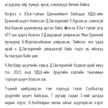
асуудалд ойр хүмүүс ярьж, хэвлэлүүд бичиж байна.
Нээрээ ч Х.Баттулгын Ерөнхийлөгч байхдаа УДШ-ийн
Ерөнхий шүүгч болгосон Д.Ганзоригийг У.Хүрэлсүх солихгүй
бол баахан шүүмжлэлд өртөх байх. Өмнө нь Х.Баттулгыг үед
АТГ-ын дарга болсон З.Дашдавааг улираасан. Мөн Ерөнхий
прокурор Б.Жаргалсайханыг улираасан. Тиймээс энэ удаа
арай ч Д.Ганзоригийг улираахгүй байх гэдэг нь ийнхүү
батлагдаж байх шиг.
Ч.Хосбаяр шүүгчийн хувьд Д.Ганзоригийг бодвол арай илүү
гэх. 2021 онд УДШ-ийн Эрүүгийн хэргийн танхимын
тэргүүн шүүгч болсон аж.
Түүний шийдэлцсэн том хэргүүд гэвэл Сүхбаатар
дүүргийн шүүгч байхдаа, 7 дугаар сарын 1-ний цагдаа
нарын хэрэг, Н.Энхбаярын нөгөө олныг шуугиулсан хэрэг