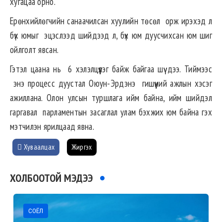
хугацаа орно.
Ерөнхийлөгчийн
санаачилсан
хуулийн төсөл
орж
ирэхэд
л
бүх юмыг
эцэслээд
шийдээд
л,
бүх
юм
дуусчихсан
юм
шиг
ойлголт явсан.
Гэтэл цаана нь
6
хэлэлцүүлэг
байж
байгаа
шүү дээ.
Тиймээс
энэ
процесс
дуустал
Оюун-Эрдэнэ
гишүүний
ажлын
хэсэг
ажиллана
.
Олон улсын туршлага ийм байна, ийм шийдэл
гаргавал
парламентын
засаглал
улам
бэхжих
юм
байна гэх
мэтчилэн ярилцаад явна.
Хуваалцах
Жиргэх
ХОЛБООТОЙ МЭДЭЭ
СОЁЛ