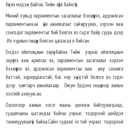
бүхэн мэдэж байгаа. Тийм зүйл байхгүй.
Миний хувьд
парламентын
засаглалыг
бэхжүүлэх, ардчилсан
парламентынхаа
үйл
ажиллагааг
сайжруулах,
хэрхэн яаж
сонгодог
парламентыг
бий
болгох
вэ гэдэг байр суурь дээр
Их
хурлын
гишүүн
болсон
цагаасаа
л байсан.
Гэхдээ ойлголцлын зөрүү байна. Тийм учраас ойлголцлын
зөрүүгээ яаж арилгах вэ, парламентын
засаглалыг хэрхэн
бэхжүүлэх
вэ,
ардчилсан
парламентаа
яаж
илүү
сахилга
баттай
,
хариуцлагатай
,
бас
нэр
хүндтэй
болгох
вэ
гэдэг
дээр
хамтарч
ажиллахаар
Оюун-Эрдэнэ
гишүүнээр ажлын
хэсгийг ахлуулсан.
Одоогоор
ажлын
хэсэг
маань дөнгөж байгуулагдаад,
судалгааны шатандаа байгаа учраас тодорхой
шийдэл
танилцуулаагүй
байна.Сайн судлах ёстой учраас тодорхой