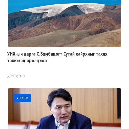
УИХ-ын дарга С.Бямбацогт Сутай хайрхныг тахих
тахилгад оролцлоо
gereg.mn
УЛС ТӨР