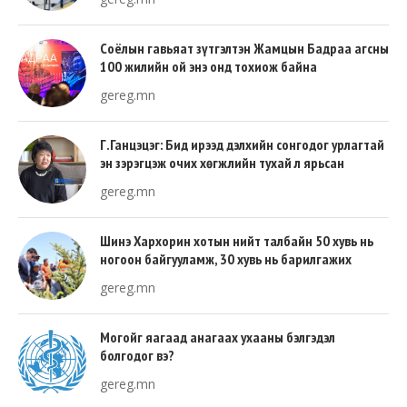
Соёлын гавьяат зүтгэлтэн Жамцын Бадраа агсны
100 жилийн ой энэ онд тохиож байна
gereg.mn
Г.Ганцэцэг: Бид ирээд дэлхийн сонгодог урлагтай
эн зэрэгцэж очих хөгжлийн тухай л ярьсан
gereg.mn
Шинэ Хархорин хотын нийт талбайн 50 хувь нь
ногоон байгууламж, 30 хувь нь барилгажих
талбай, 20 хувь нь авто зам байна
gereg.mn
Могойг яагаад анагаах ухааны бэлгэдэл
болгодог вэ?
gereg.mn