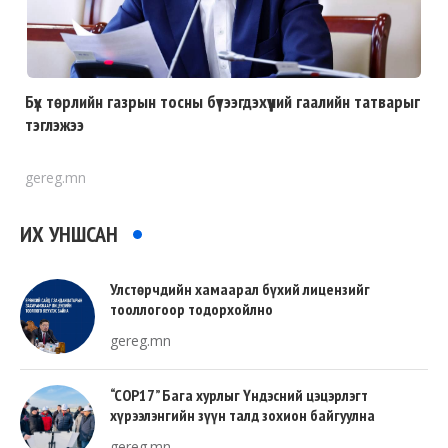
Бүх төрлийн газрын тосны бүтээгдэхүүний гаалийн татварыг
тэглэжээ
gereg.mn
ИХ УНШСАН
Улстөрчдийн хамаарал бүхий лицензийг
тооллогоор тодорхойлно
gereg.mn
“COP17” Бага хурлыг Үндэсний цэцэрлэгт
хүрээлэнгийн зүүн талд зохион байгуулна
gereg.mn