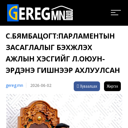
С.БЯМБАЦОГТ:ПАРЛАМЕНТЫН
ЗАСАГЛАЛЫГ БЭХЖҮҮЛЭХ
АЖЛЫН ХЭСГИЙГ Л.ОЮУН-
ЭРДЭНЭ ГИШҮҮНЭЭР АХЛУУЛСАН
gereg.mn
2026-06-02
Хуваалцах
Жиргэх