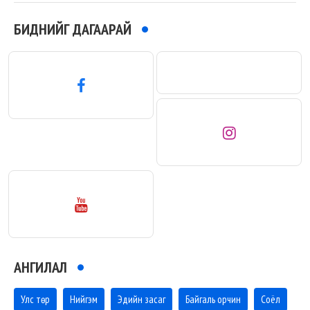
БИДНИЙГ ДАГААРАЙ
АНГИЛАЛ
Улс төр
Нийгэм
Эдийн засаг
Байгаль орчин
Соёл