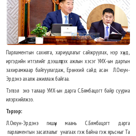
Парламентын сахилга, хариуцлагыг сайжруулах, нэр хүнд,
иргэдийн итгэлийг дээшлүүлэх ажлын хэсэг УИХ-ын даргын
захирамжаар байгуулагдаж, Ерөнхий сайд асан Л.Оюун-
Эрдэнэ ахалж ажиллаж байгаа.
Тэгвэл энэ талаар УИХ-ын дарга С.Бямбацогт байр сууриа
илэрхийлжээ.
Тэрээр:
Л.Оюун-Эрдэнэ
гишүүн
маань С.Бямбацогт дарга
парламентын
засаглалыг
унагаах
гэж
байна
гэж ярьсныг Та