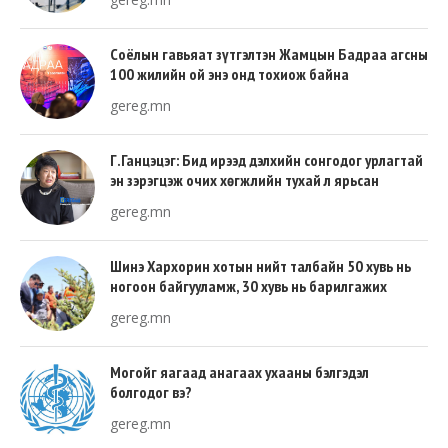
Соёлын гавьяат зүтгэлтэн Жамцын Бадраа агсны
100 жилийн ой энэ онд тохиож байна
gereg.mn
Г.Ганцэцэг: Бид ирээд дэлхийн сонгодог урлагтай
эн зэрэгцэж очих хөгжлийн тухай л ярьсан
gereg.mn
Шинэ Хархорин хотын нийт талбайн 50 хувь нь
ногоон байгууламж, 30 хувь нь барилгажих
талбай, 20 хувь нь авто зам байна
gereg.mn
Могойг яагаад анагаах ухааны бэлгэдэл
болгодог вэ?
gereg.mn