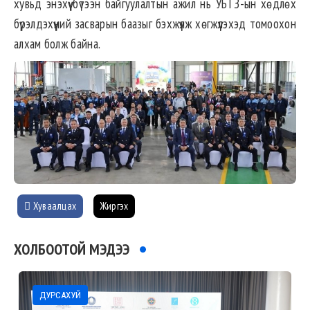
хувьд энэхүү бүтээн байгуулалтын ажил нь УБТЗ-ын хөдлөх
бүрэлдэхүүний засварын баазыг бэхжүүлж хөгжүүлэхэд томоохон
алхам болж байна.
Хуваалцах
Жиргэх
ХОЛБООТОЙ МЭДЭЭ
ДУРСАХУЙ