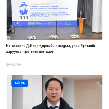
Их зохиолч Д.Нацагдоржийн амьдрал, уран бүтээлийг
харуулсан үзэсгэлэн нээгдлээ
gereg.mn
НИЙГЭМ