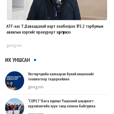
АТГ-аас Т.Даваадалай нарт холбогдох ₮5.2 тэрбумын
авлигын хэргийг прокурорт хүргүүлжээ
gereg.mn
ИХ УНШСАН
Улстөрчдийн хамаарал бүхий лицензийг
тооллогоор тодорхойлно
gereg.mn
“COP17” Бага хурлыг Үндэсний цэцэрлэгт
хүрээлэнгийн зүүн талд зохион байгуулна
gereg.mn