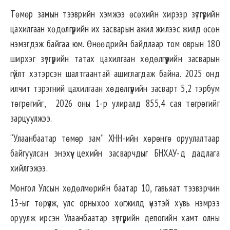
Төмөр замын тээврийн хэмжээ өсөхийн хирээр зүтгүүрийн
цахилгаан хөдөлгүүрийн их засварын ажил жилээс жилд өсөн
нэмэгдэж байгаа юм. Өнөөдрийн байдлаар том оврын 180
ширхэг зүтгүүрийн татах цахилгаан хөдөлгүүрийн засварын
гүйлт хэтэрсэн шалтгаантай ашиглагдаж байна. 2025 онд
илчит тэрэгний цахилгаан хөдөлгүүрийн засварт 5,2 тэрбум
төгрөгийг, 2026 оны 1-р улиралд 855,4 сая төгрөгийг
зарцуулжээ.
“Улаанбаатар төмөр зам” ХНН-ийн хөрөнгө оруулалтаар
байгуулсан энэхүү цехийн засварчдыг БНХАУ-д дадлага
хийлгэжээ.
Монгол Улсын хөдөлмөрийн баатар 10, гавьяат тээвэрчин
13-ыг төрүүлж, улс орныхоо хөгжилд үнэтэй хувь нэмрээ
оруулж ирсэн Улаанбаатар зүтгүүрийн депогийн хамт олны