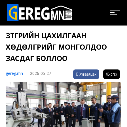
ЗҮТГҮҮРИЙН ЦАХИЛГААН
ХӨДӨЛГҮҮРИЙГ МОНГОЛДОО
ЗАСДАГ БОЛЛОО
gereg.mn
2026-05-27
Хуваалцах
Жиргэх