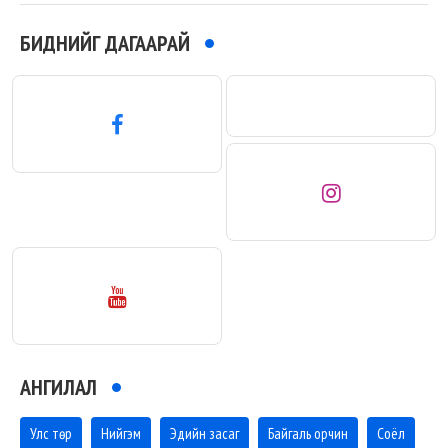
БИДНИЙГ ДАГААРАЙ
АНГИЛАЛ
Улс төр
Нийгэм
Эдийн засаг
Байгаль орчин
Соёл