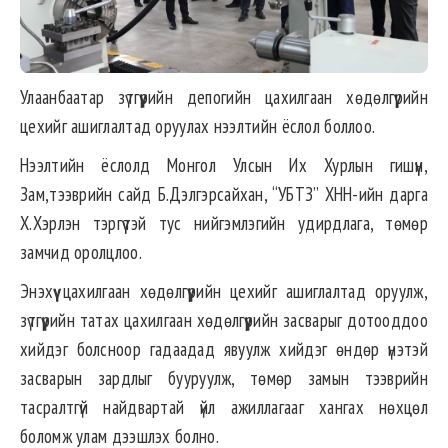
Улаанбаатар зүтгүүрийн депогийн цахилгаан хөдөлгүүрийн
цехийг ашиглалтад оруулах нээлтийн ёслол боллоо.
Нээлтийн ёслолд Монгол Улсын Их Хурлын гишүүн,
Зам,тээврийн сайд Б.Дэлгэрсайхан, “УБТЗ” ХНН-ийн дарга
Х.Хэрлэн тэргүүтэй тус нийгэмлэгийн удирдлага, төмөр
замчид оролцлоо.
Энэхүү цахилгаан хөдөлгүүрийн цехийг ашиглалтад оруулж,
зүтгүүрийн татах цахилгаан хөдөлгүүрийн засварыг дотооддоо
хийдэг болсноор гадаадад явуулж хийдэг өндөр үнэтэй
засварын зардлыг бууруулж, төмөр замын тээврийн
тасралтгүй найдвартай үйл ажиллагааг хангах нөхцөл
боломж улам дээшлэх болно.