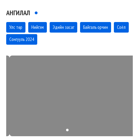
АНГИЛАЛ
Улс төр
Нийгэм
Эдийн засаг
Байгаль орчин
Соёл
Сонгууль 2024