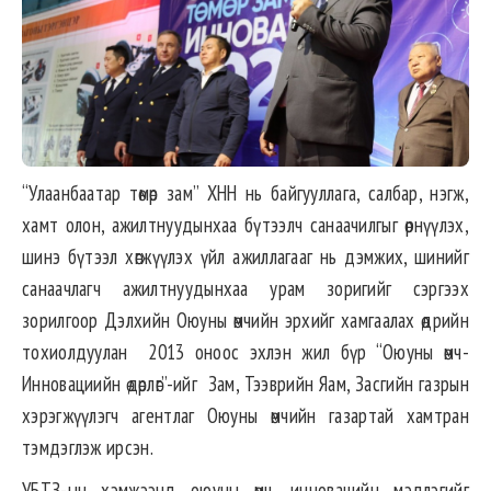
“Улаанбаатар төмөр зам” ХНН нь байгууллага, салбар, нэгж,
хамт олон, ажилтнуудынхаа бүтээлч санаачилгыг өрнүүлэх,
шинэ бүтээл хөгжүүлэх үйл ажиллагааг нь дэмжих, шинийг
санаачлагч ажилтнуудынхаа урам зоригийг сэргээх
зорилгоор Дэлхийн Оюуны өмчийн эрхийг хамгаалах өдрийн
тохиолдуулан 2013 оноос эхлэн жил бүр “Оюуны өмч-
Инновациийн өдөрлөг”-ийг Зам, Тээврийн Яам, Засгийн газрын
хэрэгжүүлэгч агентлаг Оюуны өмчийн газартай хамтран
тэмдэглэж ирсэн.
УБТЗ-ын хэмжээнд оюуны өмч, инновацийн мэдлэгийг