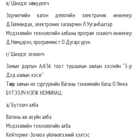
в/ Шилдэг хөгжүүлэгч
Зорчигчийн вагон депогийн электроник инженер
Д.Галмандах, электроник засварчин Л.Ууганбаатар
Мэдээллийн технологийн албаны програм зохиогч инженер
Д.Нямцэрэн, программист О.Дугарсүрэн
г/ Шилдэг зохиогч
Замын даргын А/656 тоот тушаалын ажлын хэсгийн “3-р
Дэд ажлын хэсэг”
Төмөр замын их сургуулийн Вагоны тэнхимийн багш О.Уянга
БҮТЭЭЛЧ НЭГЖ НОМИНАЦ:
а/ Бүтээлч алба
Вагоны аж ахуйн алба
Мэдээллийн технологийн алба
Кейтеринг-Зочлох үйлчилгээний хэлтэс