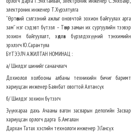
орлогч дарга Г.Энхтайван, электроник инженер С.Энхбаяр,
электроник инженер Т.Хүрэлтулга
“Өртөөний сэлгээний ажлыг оновчтой зохион байгуулах арга
зам” нэг сэдэвт бүтээл – Төмөр замын их сургуулийн тээвэр
зохион байгуулалт, хөдлөх бүрэлдэхүүний тэнхимийн
эрхлэгч Ю.Сарантуяа
БҮТЭЭЛЧ АЖИЛТАН НОМИНАЦ :
а/ Шилдэг шинийг санаачлагч
Дохиолол холбооны албаны техникийн бичиг баримт
хариуцсан инженер Баянбат овогтой Алтансүх
б/ Шилдэг зохион бүтээгч
Зүүнхараа дахь Ачааны вагон засварын депогийн Засвар
хариуцсан орлогч дарга Б.Амгалан
Дархан Татах хэсгийн технологи инженер Э.Гансүх