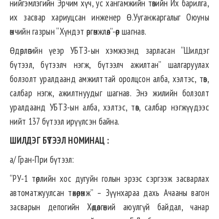
нийгэмлэгийн Эрчим хүч, ус хангамжийн төвийн Их барилга,
их засвар хариуцсан инженер Ө.Ууганжаргалыг Оюуны
өмчийн газрын “Хүндэт өргөмжлөл”-өөр шагнав.
Өдөрлөгийн үеэр УБТЗ-ын хэмжээнд зарласан “Шилдэг
бүтээл, бүтээлч нэгж, бүтээлч ажилтан” шалгаруулах
болзолт уралдаанд амжилттай оролцсон алба, хэлтэс, төв,
салбар нэгж, ажилтнуудыг шагнав. Энэ жилийн болзолт
уралдаанд УБТЗ-ын алба, хэлтэс, төв, салбар нэгжүүдээс
нийт 137 бүтээл ирүүлсэн байна.
ШИЛДЭГ БҮТЭЭЛ НОМИНАЦ :
а/ Гран-При бүтээл:
“РУ-1 төрлийн хос дугуйн голын эрээс сэргээж засварлах
автоматжуулсан төхөөрөмж” – Зүүнхараа дахь Ачааны вагон
засварын депогийн Хөдөлгөөний аюулгүй байдал, чанар