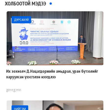
ХОЛБООТОЙ МЭДЭЭ
ДУРСАХУЙ
Их зохиолч Д.Нацагдоржийн амьдрал, уран бүтээлийг
харуулсан үзэсгэлэн нээгдлээ
gereg.mn
НИЙГЭМ