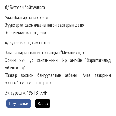
б/ Бүтээлч байгууллага
Улаанбаатар татах хэсэг
Зүүнхараа дахь ачааны вагон засварын депо
Зорчигчийн вагон депо
в/ Бүтээлч баг, хамт олон
Зам засварын машинт станцын “Механик цех”
Эрчим хүч, ус хангамжийн 1-р ангийн “Хэрэглэгчдэд
үйлчлэх төв”
Тээвэр зохион байгуулалтын албаны “Ачаа тээврийн
хэлтэс” тус тус шалгарчээ.
Эх сурвалж: “УБТЗ” ХНН
Хуваалцах
Жиргэх