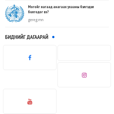
Могойг яагаад анагаах ухааны бэлгэдэл
болгодог вэ?
gereg.mn
БИДНИЙГ ДАГААРАЙ