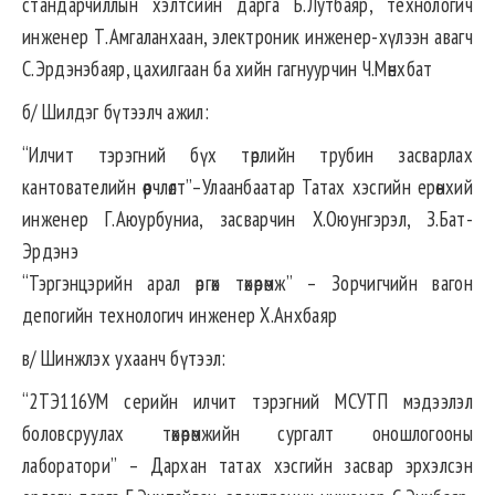
стандарчиллын хэлтсийн дарга Б.Лутбаяр, технологич
инженер Т.Амгаланхаан, электроник инженер-хүлээн авагч
С.Эрдэнэбаяр, цахилгаан ба хийн гагнуурчин Ч.Мөнхбат
б/ Шилдэг бүтээлч ажил:
“Илчит тэрэгний бүх төрлийн трубин засварлах
кантователийн өөрчлөлт”–Улаанбаатар Татах хэсгийн ерөнхий
инженер Г.Аюурбуниа, засварчин Х.Оюунгэрэл, З.Бат-
Эрдэнэ
“Тэргэнцэрийн арал өргөх төхөөрөмж” – Зорчигчийн вагон
депогийн технологич инженер Х.Анхбаяр
в/ Шинжлэх ухаанч бүтээл:
“2ТЭ116УМ серийн илчит тэрэгний МСУТП мэдээлэл
боловсруулах төхөөрөмжийн сургалт оношлогооны
лаборатори” – Дархан татах хэсгийн засвар эрхэлсэн