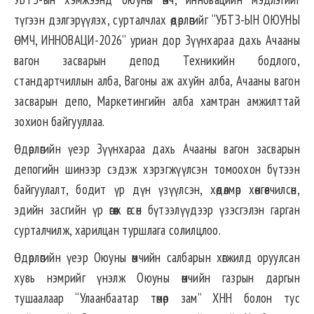
түгээн дэлгэрүүлэх, сурталчлах өдөрлөгийг “УБТЗ-ЫН ОЮУНЫ
ӨМЧ, ИННОВАЦИ-2026” уриан дор Зүүнхараа дахь Ачааны
вагон засварын депод Техникийн бодлого,
стандартчиллын алба, Вагоны аж ахуйн алба, Ачааны вагон
засварын депо, Маркетингийн алба хамтран амжилттай
зохион байгууллаа.
Өдөрлөгийн үеэр Зүүнхараа дахь Ачааны вагон засварын
депогийн шинээр сэдэж хэрэгжүүлсэн томоохон бүтээн
байгуулалт, бодит үр дүн үзүүлсэн, хөдөлмөр хөнгөвчилсөн,
эдийн засгийн үр өгөөж өгсөн бүтээлүүдээр үзэсгэлэн гарган
сурталчилж, харилцан туршлага солилцлоо.
Өдөрлөгийн үеэр Оюуны өмчийн салбарын хөгжилд оруулсан
хувь нэмрийг үнэлж Оюуны өмчийн газрын даргын
тушаалаар “Улаанбаатар төмөр зам” ХНН болон тус