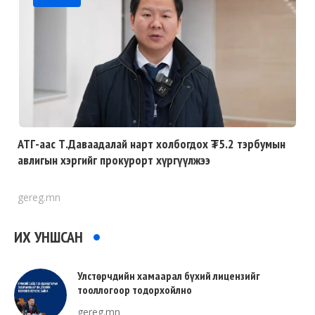
АТГ-аас Т.Даваадалай нарт холбогдох ₮5.2 тэрбумын
авлигын хэргийг прокурорт хүргүүлжээ
gereg.mn
ИХ УНШСАН
Улстөрчдийн хамаарал бүхий лицензийг
тооллогоор тодорхойлно
gereg.mn