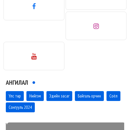
АНГИЛАЛ
Улс төр
Нийгэм
Эдийн засаг
Байгаль орчин
Соёл
Сонгууль 2024