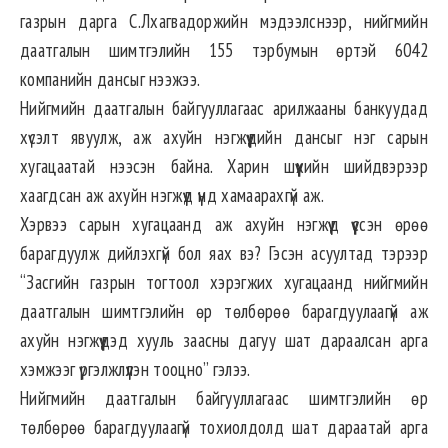
газрын дарга С.Лхагвадоржийн мэдээлснээр, нийгмийн
даатгалын шимтгэлийн 155 тэрбумын өртэй 6042
компанийн дансыг нээжээ.
Нийгмийн даатгалын байгууллагаас арилжааны банкуудад
хүсэлт явуулж, аж ахуйн нэгжүүдийн дансыг нэг сарын
хугацаатай нээсэн байна. Харин шүүхийн шийдвэрээр
хаагдсан аж ахуйн нэгжүүд үүнд хамаарахгүй аж.
Хэрвээ сарын хугацаанд аж ахуйн нэгжүүд үүссэн өрөө
барагдуулж дийлэхгүй бол яах вэ? Гэсэн асуултад тэрээр
“Засгийн газрын тогтоол хэрэгжих хугацаанд нийгмийн
даатгалын шимтгэлийн өр төлбөрөө барагдуулаагүй аж
ахуйн нэгжүүдэд хууль заасны дагуу шат дараалсан арга
хэмжээг үргэлжлүүлэн тооцно” гэлээ.
Нийгмийн даатгалын байгууллагаас шимтгэлийн өр
төлбөрөө барагдуулаагүй тохиолдолд шат дараатай арга