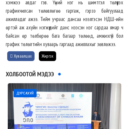
хэмжээ авдаг гэв. Үүний нэг нь шимтгэл төлүүлэх
графикчилсан төлөвлөгөө гаргаж, гэрээ байгуулаад
ажилладаг ажээ. Тийм учраас дансаа нээлгэсэн НДШ-ийн
өртэй аж ахуйн нэгжүүдийг данс нээсэн нэг сардаа ямар ч
байсан өр төлбөрөө бага багаар төлөөд, амжихгүй бол
график төлөлтийн хуваарь гаргаад ажиллахыг зөвлөжээ.
Хуваалцах
Жиргэх
ХОЛБООТОЙ МЭДЭЭ
ДУРСАХУЙ