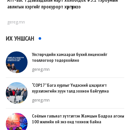
авлигын хэргийг прокурорт хүргүүлжээ
gereg.mn
ИХ УНШСАН
Улстөрчдийн хамаарал бүхий лицензийг
тооллогоор тодорхойлно
gereg.mn
“COP17” Бага хурлыг Үндэсний цэцэрлэгт
хүрээлэнгийн зүүн талд зохион байгуулна
gereg.mn
Соёлын гавьяат зүтгэлтэн Жамцын Бадраа агсны
100 жилийн ой энэ онд тохиож байна