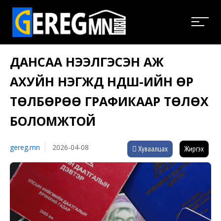
ДАНСАА НЭЭЛГЭСЭН АЖ
АХУЙН НЭГЖҮҮД НДШ-ИЙН ӨР
ТӨЛБӨРӨӨ ГРАФИКААР ТӨЛӨХ
БОЛОМЖТОЙ
gereg.mn
2026-04-08
Хуваалцах
Жиргэх