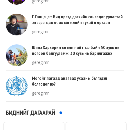
gereg.mn
Г.Ганцэцэг: Бид ирээд дэлхийн сонгодог урлагтай
эн зэрэгцэж очих хөгжлийн тухай л ярьсан
gereg.mn
Шинэ Хархорин хотын нийт талбайн 50 хувь нь
ногоон байгууламж, 30 хувь нь барилгажих
талбай, 20 хувь нь авто зам байна
gereg.mn
Могойг яагаад анагаах ухааны бэлгэдэл
болгодог вэ?
gereg.mn
БИДНИЙГ ДАГААРАЙ