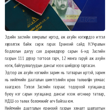
Эдийн засгийн хямралыг иргэд, аж ахуйн нэгжүүддээ итгэл
хүлээлгэж байж сөрж гарах Ерөнхий сайд Н.Учралын
бодлогын дагуу сая дөрөвдүгээр сарын 6-нд Засгийн
газрын 111 дүгээр тогтоол гарч, 12 мянга гаруй аж ахуйн
нэгж, байгууллагуудын дансыг нээх шийдвэр гаргасан.
Эдгээр аж ахуйн нэгжийн зарим нь татварын өртэй, зарим
нь нийгмийн дааталын шимтгэлийн өрөө төлөөгүйн улмаас
хаагджээ. Тэгвэл Засгийн газраас тодорхой хугацаанд
буюу нэг сарын хугацаанд дансыг нээж өгснөөр татвар,
НДШ-ээ төлөх боломжийг өгч байгаа юм.
Нийгмийн даатгалын ерөнхий газрын хяналт шалгалтын