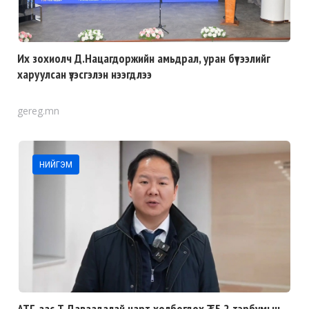
Их зохиолч Д.Нацагдоржийн амьдрал, уран бүтээлийг
харуулсан үзэсгэлэн нээгдлээ
gereg.mn
НИЙГЭМ
АТГ-аас Т.Даваадалай нарт холбогдох ₮5.2 тэрбумын