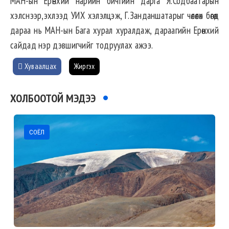
МАН-ын Ерөнхий нарийн бичгийн дарга Я.Содбаатарын
хэлснээр,эхлээд УИХ хэлэлцэж, Г.Занданшатарыг чөлөөлөх бөгөөд
дараа нь МАН-ын Бага хурал хуралдаж, дараагийн Ерөнхий
сайдад нэр дэвшигчийг тодруулах ажээ.
Хуваалцах
Жиргэх
ХОЛБООТОЙ МЭДЭЭ
СОЁЛ