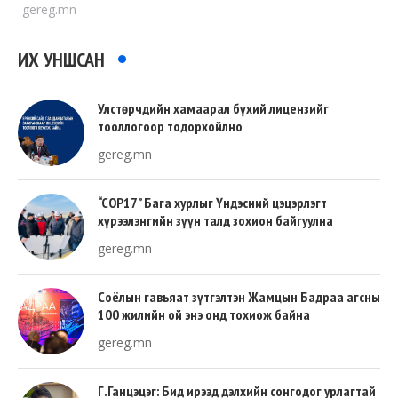
gereg.mn
ИХ УНШСАН
Улстөрчдийн хамаарал бүхий лицензийг
тооллогоор тодорхойлно
gereg.mn
“COP17” Бага хурлыг Үндэсний цэцэрлэгт
хүрээлэнгийн зүүн талд зохион байгуулна
gereg.mn
Соёлын гавьяат зүтгэлтэн Жамцын Бадраа агсны
100 жилийн ой энэ онд тохиож байна
gereg.mn
Г.Ганцэцэг: Бид ирээд дэлхийн сонгодог урлагтай