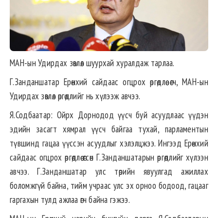
МАН-ын Удирдах зөвлөл шуурхай хуралдаж тарлаа.
Г.Занданшатар Ерөнхий сайдаас огцрох өргөдлөө өгч, МАН-ын
Удирдах зөвлөл өргөдлийг нь хүлээж авчээ.
Я.Содбаатар: Ойрх Дорнодод үүсч буй асуудлаас үүдэн
эдийн засагт хямрал үүсч байгаа тухай, парламентын
түвшинд гацаа үүссэн асуудлыг хэлэлцжээ. Ингээд Ерөнхий
сайдаас огцрох өргөдлөө өгсөн Г.Занданшатарын өргөдлийг хүлээн
авчээ. Г.Занданшатар улс төрийн явуулгад ажиллах
боломжгүй байна, тийм учраас улс эх орноо бодоод, гацааг
гаргахын тулд ажлаа өгч байна гэжээ.