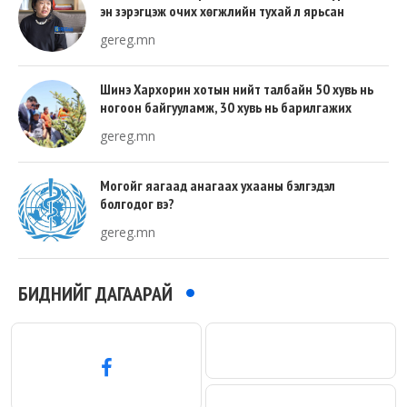
эн зэрэгцэж очих хөгжлийн тухай л ярьсан
gereg.mn
Шинэ Хархорин хотын нийт талбайн 50 хувь нь
ногоон байгууламж, 30 хувь нь барилгажих
талбай, 20 хувь нь авто зам байна
gereg.mn
Могойг яагаад анагаах ухааны бэлгэдэл
болгодог вэ?
gereg.mn
БИДНИЙГ ДАГААРАЙ