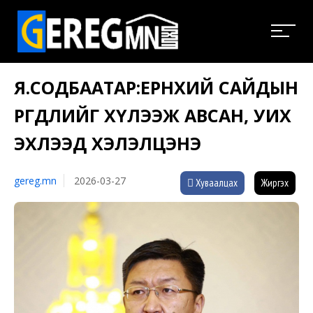
Я.СОДБААТАР:ЕРӨНХИЙ САЙДЫН
ӨРГӨДЛИЙГ ХҮЛЭЭЖ АВСАН, УИХ
ЭХЛЭЭД ХЭЛЭЛЦЭНЭ
gereg.mn
2026-03-27
Хуваалцах
Жиргэх