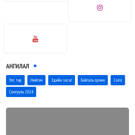
АНГИЛАЛ
Улс төр
Нийгэм
Эдийн засаг
Байгаль орчин
Соёл
Сонгууль 2024