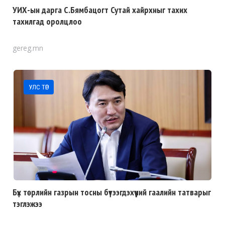
УИХ-ын дарга С.Бямбацогт Сутай хайрхныг тахих
тахилгад оролцлоо
gereg.mn
УЛС ТӨР
Бүх төрлийн газрын тосны бүтээгдэхүүний гаалийн татварыг
тэглэжээ