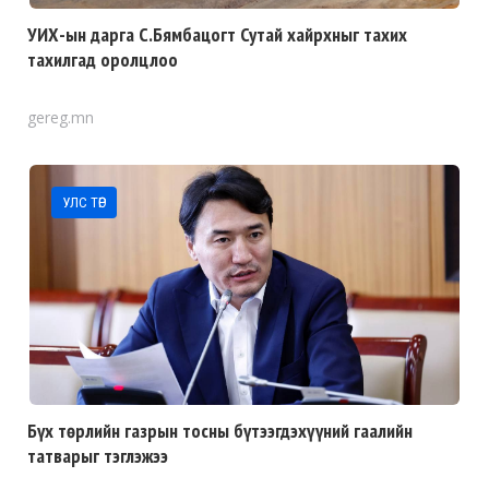
УИХ-ын дарга С.Бямбацогт Сутай хайрхныг тахих
тахилгад оролцлоо
gereg.mn
УЛС ТӨР
Бүх төрлийн газрын тосны бүтээгдэхүүний гаалийн
татварыг тэглэжээ