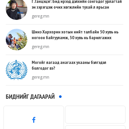
Г.Ганцэцэг: Бид ирээд дэлхийн сонгодог урлагтай
эн зэрэгцэж очих хөгжлийн тухай л ярьсан
gereg.mn
Шинэ Хархорин хотын нийт талбайн 50 хувь нь
ногоон байгууламж, 30 хувь нь барилгажих
талбай, 20 хувь нь авто зам байна
gereg.mn
Могойг яагаад анагаах ухааны бэлгэдэл
болгодог вэ?
gereg.mn
БИДНИЙГ ДАГААРАЙ