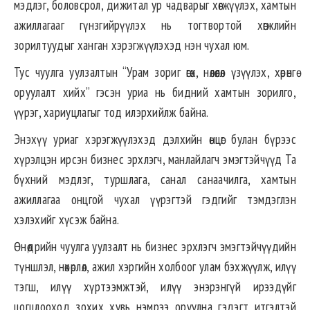
мэдлэг, боловсрол, дижитал ур чадварыг хөгжүүлэх, хамтын
ажиллагааг гүнзгийрүүлэх нь тогтвортой хөгжлийн
зорилтуудыг ханган хэрэгжүүлэхэд нэн чухал юм.
Тус чуулга уулзалтын “Урам зориг өгөх, нөлөөлөл үзүүлэх, хөрөнгө
оруулалт хийх” гэсэн уриа нь бидний хамтын зорилго,
үүрэг, хариуцлагыг тод илэрхийлж байна.
Энэхүү уриаг хэрэгжүүлэхэд дэлхийн өнцөг булан бүрээс
хүрэлцэн ирсэн бизнес эрхлэгч, манлайлагч эмэгтэйчүүд Та
бүхний мэдлэг, туршлага, санал санаачилга, хамтын
ажиллагаа онцгой чухал үүрэгтэй гэдгийг тэмдэглэн
хэлэхийг хүсэж байна.
Өнөөдрийн чуулга уулзалт нь бизнес эрхлэгч эмэгтэйчүүдийн
түншлэл, нөхөрлөл, ажил хэргийн холбоог улам бэхжүүлж, илүү
тэгш, илүү хүртээмжтэй, илүү энэрэнгүй ирээдүйг
цогцлооход зохих хувь нэмрээ оруулна гэдэгт итгэлтэй