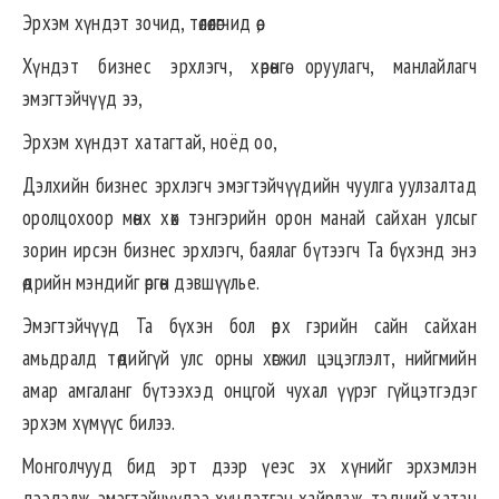
Эрхэм хүндэт зочид, төлөөлөгчид өө,
Хүндэт бизнес эрхлэгч, хөрөнгө оруулагч, манлайлагч
эмэгтэйчүүд ээ,
Эрхэм хүндэт хатагтай, ноёд оо,
Дэлхийн бизнес эрхлэгч эмэгтэйчүүдийн чуулга уулзалтад
оролцохоор мөнх хөх тэнгэрийн орон манай сайхан улсыг
зорин ирсэн бизнес эрхлэгч, баялаг бүтээгч Та бүхэнд энэ
өдрийн мэндийг өргөн дэвшүүлье.
Эмэгтэйчүүд Та бүхэн бол өрх гэрийн сайн сайхан
амьдралд төдийгүй улс орны хөгжил цэцэглэлт, нийгмийн
амар амгаланг бүтээхэд онцгой чухал үүрэг гүйцэтгэдэг
эрхэм хүмүүс билээ.
Монголчууд бид эрт дээр үеэс эх хүнийг эрхэмлэн
дээдэлж, эмэгтэйчүүдээ хүндэтгэн хайрлаж, тэдний хатан