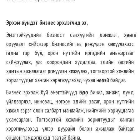
Эрхэм хүндэт бизнес эрхлэгчид ээ,
Эмэгтэйчүүдийн бизнест санхүүгийн дэмжлэг, хөрөнгө
оруулалт хийснээр бизнесийг нь өргөжүүлэн хөгжүүлэхээс
гадна гэр бүл, орон нутгийн иргэдийн амьжиргааг
сайжруулах, улс хоорондын худалдаа, эдийн засгийн
хамтын ажиллагааг өргөжүүлэн хөгжүүлэх, тогтвортой хөгжлийн
зорилтуудыг ханган хэрэгжүүлэхэд чухал нөлөөтэй байдаг.
Бизнес эрхэлж буй эмэгтэйчүүд өнөөдөр бичил, жижиг, дунд
үйлдвэрлэл, инновац, ногоон эдийн засаг, орон нутгийн
хөгжил зэрэг олон салбарт манлайлж, нийгмийн хариуцлагаа
ухамсарлан, Тогтвортой хөгжлийн зорилтуудыг ханган
хэрэгжүүлэхэд үлгэр дуурайл болон ажиллаж байгааг
онцлон тэмдэглэхэд таатай байна.