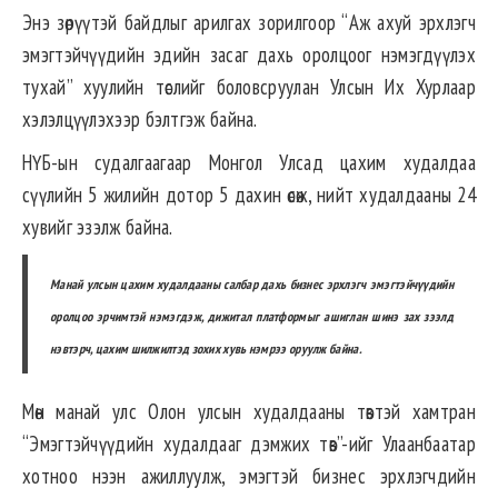
Энэ зөрүүтэй байдлыг арилгах зорилгоор “Аж ахуй эрхлэгч
эмэгтэйчүүдийн эдийн засаг дахь оролцоог нэмэгдүүлэх
тухай” хуулийн төслийг боловсруулан Улсын Их Хурлаар
хэлэлцүүлэхээр бэлтгэж байна.
НҮБ-ын судалгаагаар Монгол Улсад цахим худалдаа
сүүлийн 5 жилийн дотор 5 дахин өсөж, нийт худалдааны 24
хувийг эзэлж байна.
Манай улсын цахим худалдааны салбар дахь бизнес эрхлэгч эмэгтэйчүүдийн
оролцоо эрчимтэй нэмэгдэж, дижитал платформыг ашиглан шинэ зах зээлд
нэвтэрч, цахим шилжилтэд зохих хувь нэмрээ оруулж байна.
Мөн манай улс Олон улсын худалдааны төвтэй хамтран
“Эмэгтэйчүүдийн худалдааг дэмжих төв”-ийг Улаанбаатар
хотноо нээн ажиллуулж, эмэгтэй бизнес эрхлэгчдийн