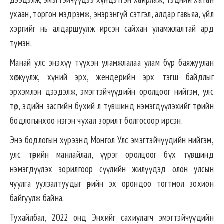
ухаан, торгон мэдрэмж, энэрэнгүй сэтгэл, алдар гавьяа, үйл
хэргийг нь алдаршуулж ирсэн сайхан уламжлалтай ард
түмэн.
Манай улс энэхүү түүхэн уламжлалаа улам бүр баяжуулан
хөгжүүлж, хүний эрх, жендерийн эрх тэгш байдлыг
эрхэмлэн дээдэлж, эмэгтэйчүүдийн оролцоог нийгэм, улс
төр, эдийн засгийн бүхий л түвшинд нэмэгдүүлэхийг төрийн
бодлогынхоо нэгэн чухал зорилт болгосоор ирсэн.
Энэ бодлогын хүрээнд Монгол Улс эмэгтэйчүүдийн нийгэм,
улс төрийн манлайлал, үүрэг оролцоог бүх түвшинд
нэмэгдүүлэх зорилгоор сүүлийн жилүүдэд олон улсын
чуулга уулзалтуудыг өөрийн эх орондоо тогтмол зохион
байгуулж байна.
Тухайлбал, 2022 онд Энхийг сахиулагч эмэгтэйчүүдийн