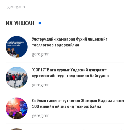
gereg.mn
ИХ УНШСАН
Улстөрчдийн хамаарал бүхий лицензийг
тооллогоор тодорхойлно
gereg.mn
“COP17” Бага хурлыг Үндэсний цэцэрлэгт
хүрээлэнгийн зүүн талд зохион байгуулна
gereg.mn
Соёлын гавьяат зүтгэлтэн Жамцын Бадраа агсны
100 жилийн ой энэ онд тохиож байна
gereg.mn