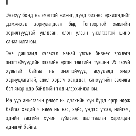
Энэхүү бонд нь эмэгтэй жижиг, дунд бизнес эрхлэгчдийг
дэмжихэд зориулагдсан бөгөөд Тогтвортой хөгжлийн
зорилтуудтай уялдсан, олон улсын үнэлгээтэй шинэ
санаачилга юм.
Энэ дашрамд хэлэхэд манай улсын бизнес эрхлэгч
эмэгтэйчүүдийн зээлийн эргэн төлөлтийн түвшин 95 гаруй
хувьтай байгаа нь эмэгтэйчүүд асуудалд ямар
хариуцлагатай, ажил хэрэгч ханддаг, санхүүгийн сахилга
бат ямар өндөр байдгийн тод илэрхийлэл юм.
Мөн уур амьсгалын өөрчлөлт нь дэлхийн хүн бүрд сөргөөр нөлөөлж
байгаа хэдий ч нөлөөлөл нь нас, хүйс, үндэс угсаа, нийгэм,
эдийн засгийн хүчин зүйлсээс шалтгаалан харилцан
адилгүй байна.