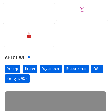
АНГИЛАЛ
Улс төр
Нийгэм
Эдийн засаг
Байгаль орчин
Соёл
Сонгууль 2024