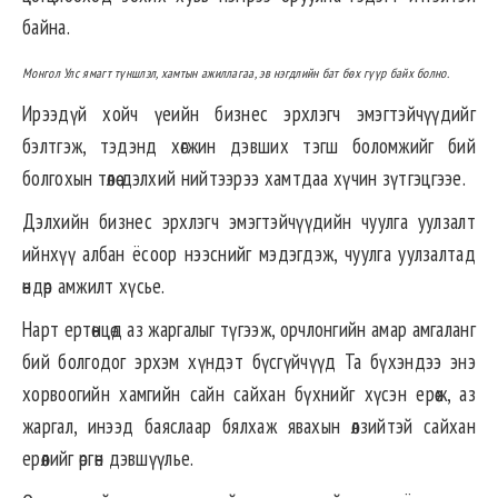
байна.
Монгол Улс ямагт түншлэл, хамтын ажиллагаа, эв нэгдлийн бат бөх гүүр байх болно.
Ирээдүй хойч үеийн бизнес эрхлэгч эмэгтэйчүүдийг
бэлтгэж, тэдэнд хөгжин дэвших тэгш боломжийг бий
болгохын төлөө дэлхий нийтээрээ хамтдаа хүчин зүтгэцгээе.
Дэлхийн бизнес эрхлэгч эмэгтэйчүүдийн чуулга уулзалт
ийнхүү албан ёсоор нээснийг мэдэгдэж, чуулга уулзалтад
өндөр амжилт хүсье.
Нарт ертөнцөд аз жаргалыг түгээж, орчлонгийн амар амгаланг
бий болгодог эрхэм хүндэт бүсгүйчүүд Та бүхэндээ энэ
хорвоогийн хамгийн сайн сайхан бүхнийг хүсэн ерөөж, аз
жаргал, инээд баяслаар бялхаж явахын өлзийтэй сайхан
ерөөлийг өргөн дэвшүүлье.