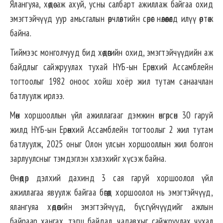
Ялангуяа, хөдөө аж ахуй, усны салбарт ажиллаж байгаа охид
эмэгтэйчүүд уур амьсгалын өөрчлөлтийн сөрөг нөлөөлөлд илүү өртөж
байна.
Тиймээс монголчууд бид хөдөөгийн охид, эмэгтэйчүүдийн аж
байдлыг сайжруулах тухай НҮБ-ын Ерөнхий Ассамблейн
тогтоолыг 1982 оноос хойш хоёр жил тутам санаачлан
батлуулж ирлээ.
Мөн хоршооллын үйл ажиллагааг дэмжин өнгөрсөн 30 гаруй
жилд НҮБ-ын Ерөнхий Ассамблейн тогтоолыг 2 жил тутам
батлуулж, 2025 оныг Олон улсын хоршооллын жил болгон
зарлуулсныг тэмдэглэн хэлэхийг хүсэж байна.
Өнөөдөр дэлхий дахинд 3 сая гаруй хоршоолол үйл
ажиллагаа явуулж байгаа бөгөөд хоршоолол нь эмэгтэйчүүд,
ялангуяа хөдөөгийн эмэгтэйчүүд, бүсгүйчүүдийг ажлын
байраар хангах, тэгш байдал, чадавхыг сайжруулах чухал