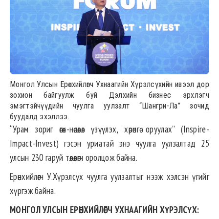
Монгол Улсын Ерөнхийлөгч Ухнаагийн Хүрэлсүхийн ивээл дор
зохион байгуулж буй Дэлхийн бизнес эрхлэгч
эмэгтэйчүүдийн чуулга уулзалт “Шангри-Ла” зочид
буудалд эхэллээ.
“Урам зориг өгөх-нөлөөлөл үзүүлэх, хөрөнгө оруулах” (Inspire-
Impact-Invest) гэсэн уриатай энэ чуулга уулзалтад 25
улсын 230 гаруй төлөөлөгч оролцож байна.
Ерөнхийлөгч У.Хүрэлсүх чуулга уулзалтыг нээж хэлсэн үгийг
хүргэж байна.
МОНГОЛ УЛСЫН ЕРӨНХИЙЛӨГЧ УХНААГИЙН ХҮРЭЛСҮХ
: