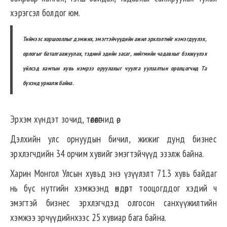
хэрэгсэл болдог юм.
Тиймээс хоршооллыг дэмжих, эмэгтэйчүүдийн ажил эрхлэлтийг нэмэгдүүлэх,
орлогыг баталгаажуулах, тэдний эдийн засаг, нийгмийн чадавхыг бэхжүүлэх
үйлсэд хамтын хувь нэмрээ оруулахыг чуулга уулзалтын оролцогчид Та
бүхэнд уриалж байна.
Эрхэм хүндэт зочид, төлөөлөгчид өө,
Дэлхийн улс орнуудын бичил, жижиг дунд бизнес
эрхлэгчдийн 34 орчим хувийг эмэгтэйчүүд эзэлж байна.
Харин Монгол Улсын хувьд энэ үзүүлэлт 71.3 хувь байдаг
нь бүс нутгийн хэмжээнд өндөрт тооцогддог хэдий ч
эмэгтэй бизнес эрхлэгчдэд олгосон санхүүжилтийн
хэмжээ эрчүүдийнхээс 25 хувиар бага байна.