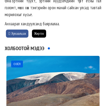
Өнө эртний түүхт, эртний нүүдэлчдийн төрт ёсны гал
голомт, мөнх хөх тэнгэрийн орон манай сайхан улсад тавтай
морилохыг хүсье.
Анхаарал хандуулсанд баярлалаа.
Хуваалцах
Жиргэх
ХОЛБООТОЙ МЭДЭЭ
СОЁЛ