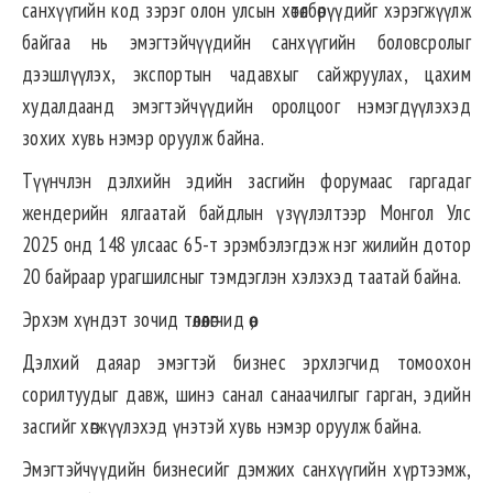
санхүүгийн код зэрэг олон улсын хөтөлбөрүүдийг хэрэгжүүлж
байгаа нь эмэгтэйчүүдийн санхүүгийн боловсролыг
дээшлүүлэх, экспортын чадавхыг сайжруулах, цахим
худалдаанд эмэгтэйчүүдийн оролцоог нэмэгдүүлэхэд
зохих хувь нэмэр оруулж байна.
Түүнчлэн дэлхийн эдийн засгийн форумаас гаргадаг
жендерийн ялгаатай байдлын үзүүлэлтээр Монгол Улс
2025 онд 148 улсаас 65-т эрэмбэлэгдэж нэг жилийн дотор
20 байраар урагшилсныг тэмдэглэн хэлэхэд таатай байна.
Эрхэм хүндэт зочид төлөөлөгчид өө,
Дэлхий даяар эмэгтэй бизнес эрхлэгчид томоохон
сорилтуудыг давж, шинэ санал санаачилгыг гарган, эдийн
засгийг хөгжүүлэхэд үнэтэй хувь нэмэр оруулж байна.
Эмэгтэйчүүдийн бизнесийг дэмжих санхүүгийн хүртээмж,