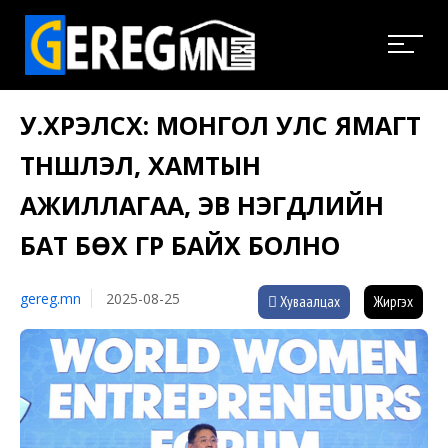
У.ХҮРЭЛСҮХ: МОНГОЛ УЛС ЯМАГТ
ТҮНШЛЭЛ, ХАМТЫН
АЖИЛЛАГАА, ЭВ НЭГДЛИЙН
БАТ БӨХ ГҮҮР БАЙХ БОЛНО
gereg.mn
2025-08-25
Хуваалцах
Жиргэх