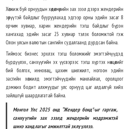
Хөгжиж буй орнуудын хөдөлмөрийн зах зээл дээрх жендерийн
зөрүүтэй байдлыг бууруулахад эдгээр орны эдийн засаг 8
орчим хувиар, харин жендерийн тэгш байдлыг бүрэн
хангахад эдийн засаг 23 хувиар тэлэх боломжтой гэж
Олон улсын валютын сангийн судалгаанд дурдсан байна.
Тиймээс бизнес эрхлэх тэгш боломжийг эмэгтэйчүүдэд
бүрдүүлэх, санхүүгийн эх үүсвэрээс тэгш хүртэх нөхцөлийг
бий болгох, инновац, цахим шилжилт, ногоон эдийн
засгийн хөгжилд эмэгтэйчүүдийн манлайлал, оролцоог
дэмжих бодит алхмуудыг улс орнууд цаг алдалгүй хийх
зайлшгүй шаардлагатай байна.
Монгол Улс 2025 онд “Жендер бонд”-ыг гаргаж,
санхүүгийн зах зээлд жендерийн мэдрэмжтэй
шинэ хандлагыг амжилттай эхлүүллээ.