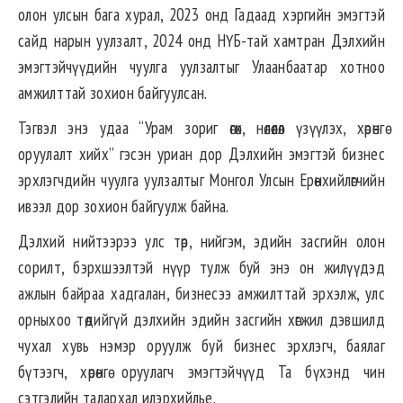
олон улсын бага хурал, 2023 онд Гадаад хэргийн эмэгтэй
сайд нарын уулзалт, 2024 онд НҮБ-тай хамтран Дэлхийн
эмэгтэйчүүдийн чуулга уулзалтыг Улаанбаатар хотноо
амжилттай зохион байгуулсан.
Тэгвэл энэ удаа “Урам зориг өгөх, нөлөөлөл үзүүлэх, хөрөнгө
оруулалт хийх” гэсэн уриан дор Дэлхийн эмэгтэй бизнес
эрхлэгчдийн чуулга уулзалтыг Монгол Улсын Ерөнхийлөгчийн
ивээл дор зохион байгуулж байна.
Дэлхий нийтээрээ улс төр, нийгэм, эдийн засгийн олон
сорилт, бэрхшээлтэй нүүр тулж буй энэ он жилүүдэд
ажлын байраа хадгалан, бизнесээ амжилттай эрхэлж, улс
орныхоо төдийгүй дэлхийн эдийн засгийн хөгжил дэвшилд
чухал хувь нэмэр оруулж буй бизнес эрхлэгч, баялаг
бүтээгч, хөрөнгө оруулагч эмэгтэйчүүд Та бүхэнд чин
сэтгэлийн талархал илэрхийлье.