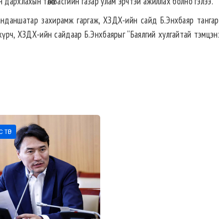
дархлахын төлөө Засгийн газар улам эрчтэй ажиллах болно гэлээ.
Занданшатар захирамж гаргаж, ХЗДХ-ийн сайд Б.Энхбаяр тангаргаа
хүрч, ХЗДХ-ийн сайдаар Б.Энхбаярыг “Баялгий хулгайтай тэмцэнэ
 ТӨР