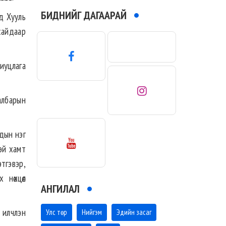
БИДНИЙГ ДАГААРАЙ
д Хууль
сайдаар
риуцлага
албарын
рдын нэг
эй хамт
тгэвэр,
 нөхцөл
АНГИЛАЛ
 илчлэн
Улс төр
Нийгэм
Эдийн засаг