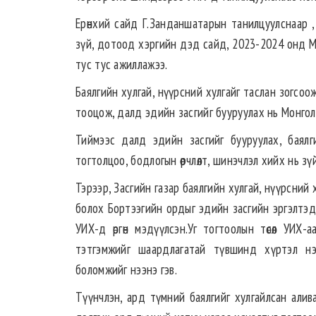
Ерөнхий сайд Г.Занданшатарын танилцуулснаар ,
зүй, дотоод хэргийн дэд сайд, 2023-2024 онд М
тус тус ажиллажээ.
Баялгийн хулгай, нүүрсний хулгайг таслан зогсоо
тооцож, далд эдийн засгийг бууруулах нь Монгол
Тиймээс далд эдийн засгийг бууруулах, баялг
тогтолцоо, бодлогын өөрчлөлт, шинэчлэл хийх нь з
Тэрээр, Засгийн газар баялгийн хулгай, нүүрсний
болох Бортээгийн ордыг эдийн засгийн эргэлтэд 
УИХ-д өргөн мэдүүлсэн.Уг тогтоолын төсөл УИХ-
тэтгэмжийг шаардлагатай түвшинд хүртэл нэм
боломжийг нээнэ гэв.
Түүнчлэн, ард түмний баялгийг хулгайлсан алив