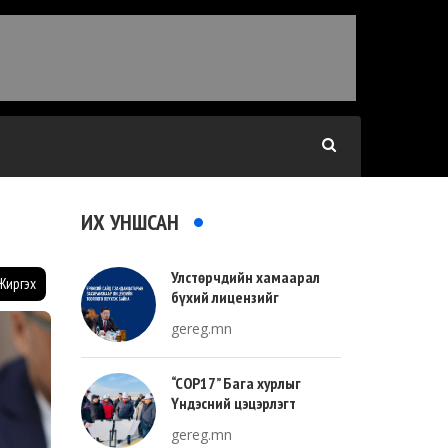
ИХ УНШСАН
Улстөрчдийн хамаарал
Жиргэх
бүхий лицензийг
тооллогоор тодорхойлно
gereg.mn
“COP17” Бага хурлыг
Үндэсний цэцэрлэгт
хүрээлэнгийн зүүн талд
gereg.mn
зохион байгуулна