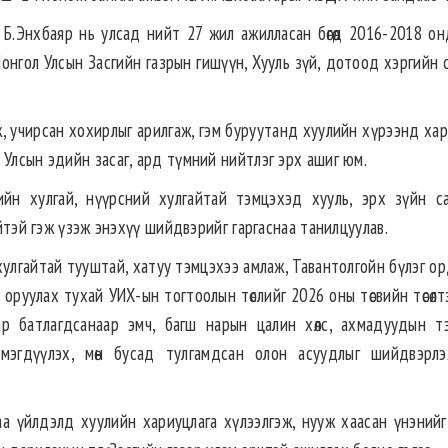
 Б.Энхбаяр нь улсад нийт 27 жил ажилласан бөгөөд 2016-2018 он
онгол Улсын Засгийн газрын гишүүн, Хууль зүй, дотоод хэргийн 
ж, учирсан хохирлыг арилгаж, гэм буруутанд хуулийн хүрээнд ха
 Улсын эдийн засаг, ард түмний нийтлэг эрх ашиг юм.
ийн хулгай, нүүрсний хулгайтай тэмцэхэд хууль, эрх зүйн с
үйтэй гэж үзэж энэхүү шийдвэрийг гаргаснаа танилцуулав.
 хулгайтай тууштай, хатуу тэмцэхээ амлаж, Тавантолгойн бүлэг о
оруулах тухай УИХ-ын тогтоолын төслийг 2026 оны төсвийн төсөлт
аар батлагдсанаар эмч, багш нарын цалин хөлс, ахмадуудын тэ
эгдүүлэх, мөн бусад тулгамдсан олон асуудлыг шийдвэрлэх
аа үйлдэлд хуулийн хариуцлага хүлээлгэж, нууж хаасан үнэнийг