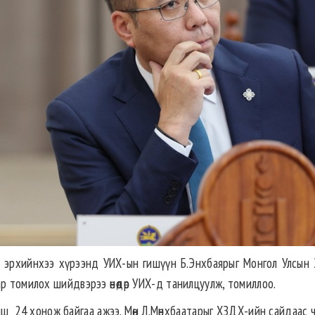
н эрхийнхээ хүрээнд УИХ-ын гишүүн Б.Энхбаярыг Монгол Улсын 
р томилох шийдвэрээ өнөөдөр УИХ-д танилцуулж, томиллоо.
йш
24 хонож байгаа ажээ. Мөн Л.Мөнхбаатарыг ХЗДХ-ийн сайдаас чөлө