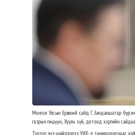
Монгол Улсын Ерөнхий сайд Г.Занданшатар бүрэ
газрын гишүүн, Хууль зүй, дотоод хэргийн сайдаа
Тэрээр энэ шийдвэрээ УИХ-д танилцуулснаас хо