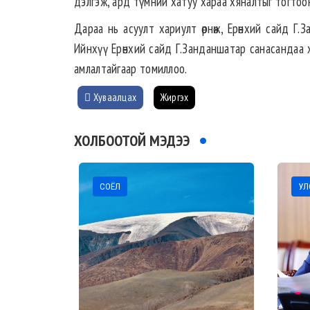
дэлгэж, ард түмний хатуу хараа хяналтыг тогтоон 
Дараа нь асуулт хариулт өрнөж, Ерөнхий сайд Г.
Ийнхүү Ерөнхий сайд Г.Занданшатар санасандаа 
амлалтайгаар томиллоо.
Хуваалцах
Жиргэх
ХОЛБООТОЙ МЭДЭЭ
СОЁЛ
УЛС