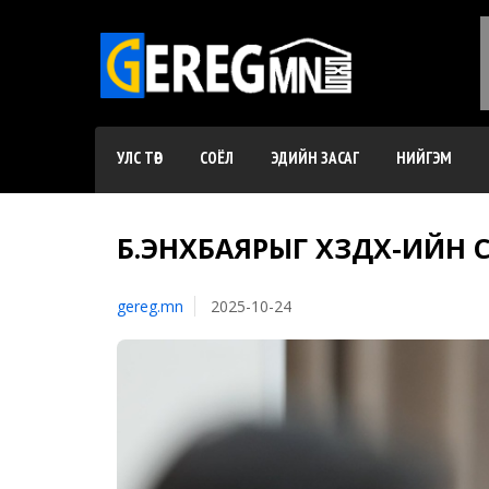
УЛС ТӨР
СОЁЛ
ЭДИЙН ЗАСАГ
НИЙГЭМ
Б.ЭНХБАЯРЫГ ХЗДХ-ИЙН
gereg.mn
2025-10-24