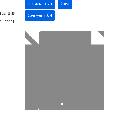
Байгаль орчин
Соёл
 өргөв.
Сонгууль 2024
” гэсэн