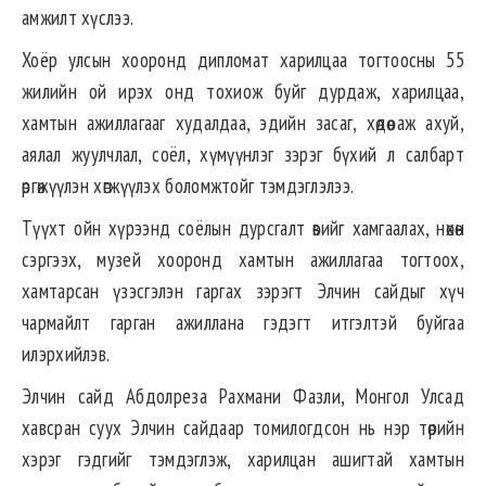
амжилт хүслээ.
Хоёр улсын хооронд дипломат харилцаа тогтоосны 55
жилийн ой ирэх онд тохиож буйг дурдаж, харилцаа,
хамтын ажиллагааг худалдаа, эдийн засаг, хөдөө аж ахуй,
аялал жуулчлал, соёл, хүмүүнлэг зэрэг бүхий л салбарт
өргөжүүлэн хөгжүүлэх боломжтойг тэмдэглэлээ.
Түүхт ойн хүрээнд соёлын дурсгалт өвийг хамгаалах, нөхөн
сэргээх, музей хооронд хамтын ажиллагаа тогтоох,
хамтарсан үзэсгэлэн гаргах зэрэгт Элчин сайдыг хүч
чармайлт гарган ажиллана гэдэгт итгэлтэй буйгаа
илэрхийлэв.
Элчин сайд Абдолреза Рахмани Фазли, Монгол Улсад
хавсран суух Элчин сайдаар томилогдсон нь нэр төрийн
хэрэг гэдгийг тэмдэглэж, харилцан ашигтай хамтын