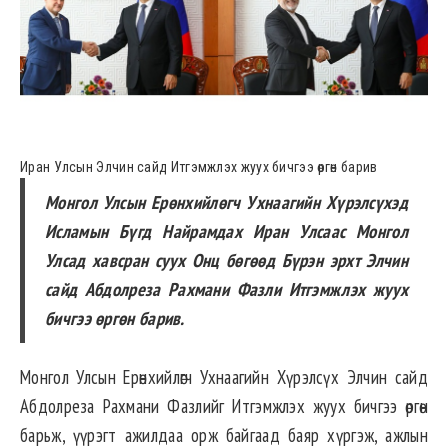
Иран Улсын Элчин сайд Итгэмжлэх жуух бичгээ өргөн барив
Монгол Улсын Ерөнхийлөгч Ухнаагийн Хүрэлсүхэд
Исламын Бүгд Найрамдах Иран Улсаас Монгол
Улсад хавсран суух Онц бөгөөд Бүрэн эрхт Элчин
сайд Абдолреза Рахмани Фазли Итгэмжлэх жуух
бичгээ өргөн барив.
Монгол Улсын Ерөнхийлөгч Ухнаагийн Хүрэлсүх Элчин сайд
Абдолреза Рахмани Фазлийг Итгэмжлэх жуух бичгээ өргөн
барьж, үүрэгт ажилдаа орж байгаад баяр хүргэж, ажлын