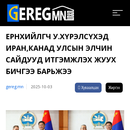
ЕРӨНХИЙЛӨГЧ У.ХҮРЭЛСҮХЭД
ИРАН,КАНАД УЛСЫН ЭЛЧИН
САЙДУУД ИТГЭМЖЛЭХ ЖУУХ
БИЧГЭЭ БАРЬЖЭЭ
gereg.mn
2025-10-03
Хуваалцах
Жиргэх