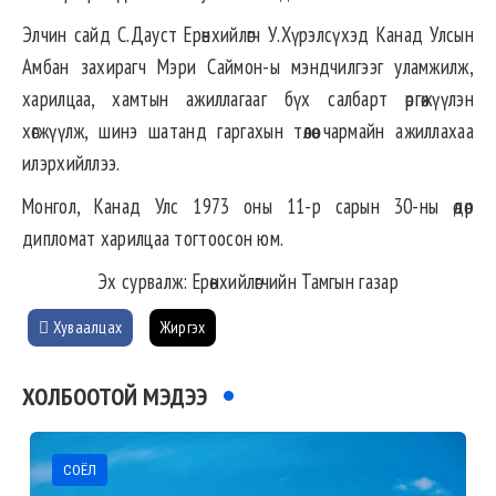
Элчин сайд С.Дауст Ерөнхийлөгч У.Хүрэлсүхэд Канад Улсын
Амбан захирагч Мэри Саймон-ы мэндчилгээг уламжилж,
харилцаа, хамтын ажиллагааг бүх салбарт өргөжүүлэн
хөгжүүлж, шинэ шатанд гаргахын төлөө чармайн ажиллахаа
илэрхийллээ.
Монгол, Канад Улс 1973 оны 11-р сарын 30-ны өдөр
дипломат харилцаа тогтоосон юм.
Эх сурвалж: Ерөнхийлөгчийн Тамгын газар
Хуваалцах
Жиргэх
ХОЛБООТОЙ МЭДЭЭ
СОЁЛ