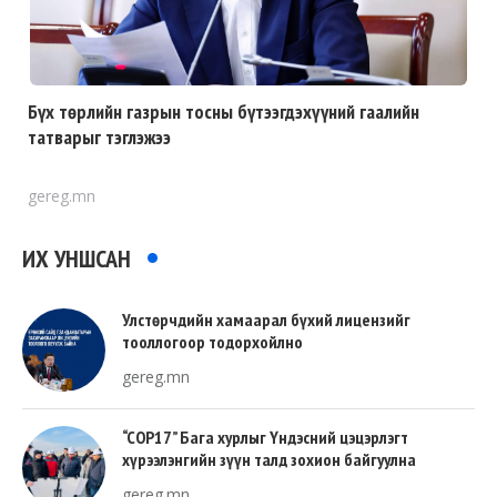
Бүх төрлийн газрын тосны бүтээгдэхүүний гаалийн
татварыг тэглэжээ
gereg.mn
ИХ УНШСАН
Улстөрчдийн хамаарал бүхий лицензийг
тооллогоор тодорхойлно
gereg.mn
“COP17” Бага хурлыг Үндэсний цэцэрлэгт
хүрээлэнгийн зүүн талд зохион байгуулна
gereg.mn