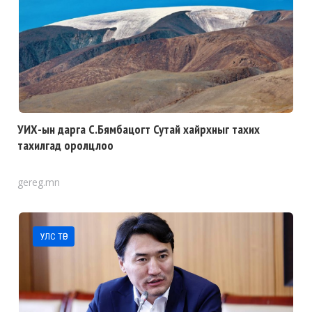
УИХ-ын дарга С.Бямбацогт Сутай хайрхныг тахих
тахилгад оролцлоо
gereg.mn
УЛС ТӨР