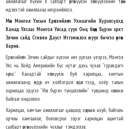
ажиллагааг бүхий л салбарт өргөжүүлэн хөгжүүлэхийн төлөө
идэвхтэй ажиллахаа илэрхийллээ.
Мөн Монгол Улсын Ерөнхийлөгч Ухнаагийн Хүрэлсүхэд
Канад Улсаас Монгол Улсад суух Онц бөгөөд Бүрэн эрхт
Элчин сайд Стивен Дауст Итгэмжлэх жуух бичгээ өргөн
барив.
Ерөнхийлөгч Элчин сайдыг хүлээн авч уулзах үеэрээ, Монгол
Улс нь Хойд Америкийн бүс нутаг дахь чухал “гуравдагч
хөрш” Канадтай хөгжүүлж буй харилцаа, хамтын
ажиллагаанд өндөр ач холбогдол өгдөг гээд, хоёр талын
харилцаа эдүгээ “Иж бүрэн түншлэлийн” түвшинд хөгжиж
байгааг онцоллоо.
Харилцаа, хамтын ажиллагааг цаашид хөдөө аж ахуй, байгаль
орчны хамгаалал, боловсрол зэрэг харилцан ашигтай
салбарт өргөжүүлэхийн чухлыг тэмдэглэв.