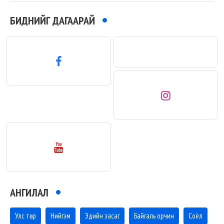
БИДНИЙГ ДАГААРАЙ
АНГИЛАЛ
Улс төр
Нийгэм
Эдийн засаг
Байгаль орчин
Соёл