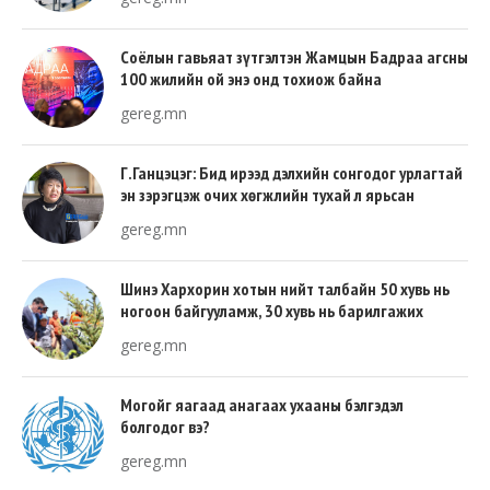
Соёлын гавьяат зүтгэлтэн Жамцын Бадраа агсны
100 жилийн ой энэ онд тохиож байна
gereg.mn
Г.Ганцэцэг: Бид ирээд дэлхийн сонгодог урлагтай
эн зэрэгцэж очих хөгжлийн тухай л ярьсан
gereg.mn
Шинэ Хархорин хотын нийт талбайн 50 хувь нь
ногоон байгууламж, 30 хувь нь барилгажих
талбай, 20 хувь нь авто зам байна
gereg.mn
Могойг яагаад анагаах ухааны бэлгэдэл
болгодог вэ?
gereg.mn