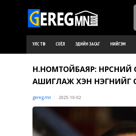
УЛС ТӨР
СОЁЛ
ЭДИЙН ЗАСАГ
НИЙГЭМ
Н.НОМТОЙБАЯР: НҮҮРСНИ
АШИГЛАЖ ХЭН НЭГНИЙГ О
gereg.mn
2025-10-02