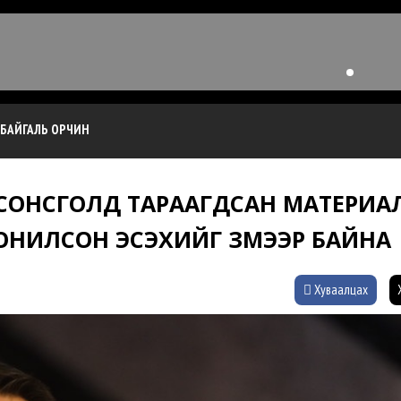
БАЙГАЛЬ ОРЧИН
Й СОНСГОЛД ТАРААГДСАН МАТЕРИА
НИЛСОН ЭСЭХИЙГ ҮЗМЭЭР БАЙНА
Хуваалцах