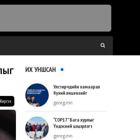
ИХ УНШСАН
ЛЫГ
Улстөрчдийн хамаарал
бүхий лицензийг
тооллогоор тодорхойлно
Жиргэх
gereg.mn
“COP17” Бага хурлыг
Үндэсний цэцэрлэгт
хүрээлэнгийн зүүн талд
gereg.mn
зохион байгуулна