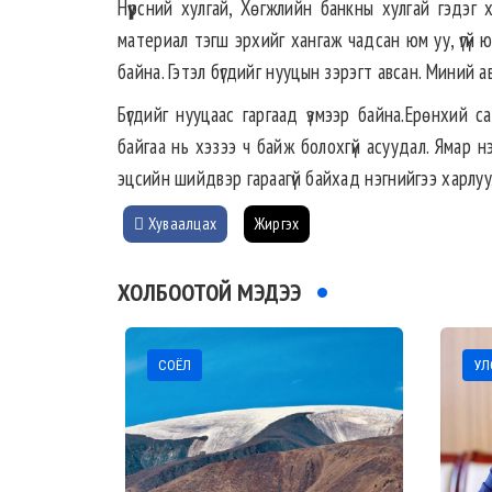
Нүүрсний хулгай, Хөгжлийн банкны хулгай гэдэг х
материал тэгш эрхийг хангаж чадсан юм уу, үгүй ю
байна. Гэтэл бүгдийг нууцын зэрэгт авсан. Миний а
Бүгдийг нууцаас гаргаад үзмээр байна.Ерөнхий
байгаа нь хэзээ ч байж болохгүй асуудал. Ямар нэ
эцсийн шийдвэр гараагүй байхад нэгнийгээ харлуу
Хуваалцах
Жиргэх
ХОЛБООТОЙ МЭДЭЭ
СОЁЛ
УЛС