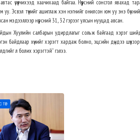
автас үзүүлчихээд хаачихаад байгаа. Нүүрсний сонсгол явахад та
м уу. Эсвэл түүнийг ашиглаж хэн нэгнийг онилсон юм уу энэ бүхний
всан мэдээллээр нүүрсний 31, 32 гэрээг улсын нууцад авсан.
 сайдын Хуулийн салбарын удирдлагыг сольж байгаад хэрэг ший
гэн байдлаар хүнийг хэрэгт хардаж болно, эцсийн дүндээ шүүхээр 
лдгийг л болих хэрэгтэй” гэлээ.
 ТӨР