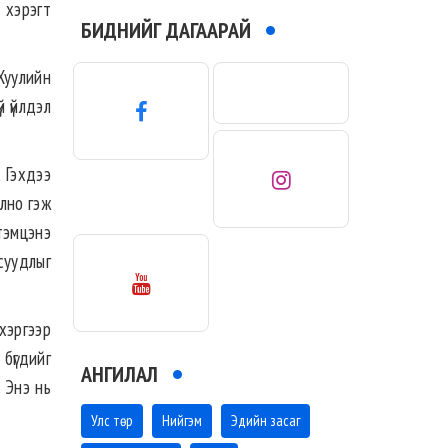
 хэрэгт
БИДНИЙГ ДАГААРАЙ
Хуулийн
 үйлдэл
 Гэхдээ
лно гэж
тэмцэнэ
суудлыг
 хэргээр
бүгдийг
АНГИЛАЛ
. Энэ нь
Улс төр
Нийгэм
Эдийн засаг