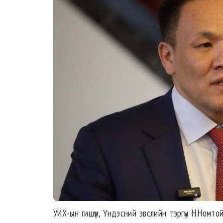
УИХ-ын гишүүн, Үндэсний эвслийн тэргүүн Н.Ном