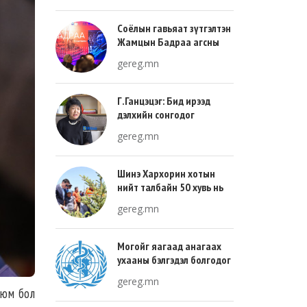
Соёлын гавьяат зүтгэлтэн
Жамцын Бадраа агсны
100 жилийн ой энэ онд
gereg.mn
тохиож байна
Г.Ганцэцэг: Бид ирээд
дэлхийн сонгодог
урлагтай эн зэрэгцэж очих
gereg.mn
хөгжлийн тухай л ярьсан
Шинэ Хархорин хотын
нийт талбайн 50 хувь нь
ногоон байгууламж, 30
gereg.mn
хувь нь барилгажих
талбай, 20 хувь нь авто
зам байна
Могойг яагаад анагаах
ухааны бэлгэдэл болгодог
вэ?
gereg.mn
 юм бол