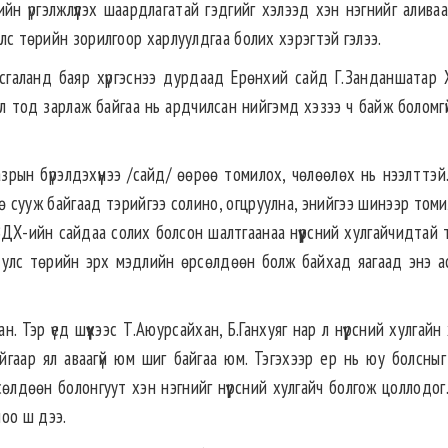
н үргэлжлүүлэх шаардлагатай гэдгийг хэлээд хэн нэгнийг аливаа
улс төрийн зорилгоор харлуулдгаа болих хэрэгтэй гэлээ.
сгаланд баяр хүргэснээ дурдаад Ерөнхий сайд Г.Занданшатар 
 тод зарлаж байгаа нь ардчилсан нийгэмд хэзээ ч байж боломгүй
рын бүрэлдэхүүнээ /сайд/ өөрөө томилох, чөлөөлөх нь нээлттэй.
 сууж байгаад тэрийгээ солино, огцруулна, энийгээ шинээр томи
ХЗДХ-ийн сайдаа солих болсон шалтгаанаа нүүрсний хулгайчидтай 
а улс төрийн эрх мэдлийн өрсөлдөөн болж байхад яагаад энэ а
 Тэр үед шүүхээс Т.Аюурсайхан, Б.Ганхуяг нар л нүүрсний хулгайн
айгаар ял аваагүй юм шиг байгаа юм. Тэгэхээр ер нь юу болсныг 
рсөлдөөн болонгуут хэн нэгнийг нүүрсний хулгайч болгож цоллодог
оо ш дээ.