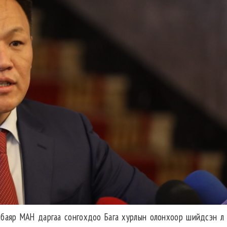
тойбаяр МАН даргаа сонгохдоо Бага хурлын олонхоор шийдсэн л