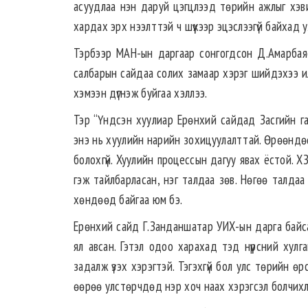
асуудлаа нэн даруй цэгцлээд төрийн ажлыг хэвий
хардах эрх нээлттэй ч шүүхээр эцэслээгүй байхад 
Тэрбээр МАН-ын даргаар сонгогдсон Д.Амарбая
салбарын сайдаа солих замаар хэрэг шийдэхээ ил
хэмээн дүгнэж буйгаа хэллээ.
Тэр “Үндсэн хуулиар Ерөнхий сайдад Засгийн газ
энэ нь хуулийн нарийн зохицуулалттай. Өрөөндөө
болохгүй. Хуулийн процессын дагуу явах ёстой. 
гэж тайлбарласан, нэг талдаа зөв. Нөгөө талда
хөндөөд байгаа юм бэ.
Ерөнхий сайд Г.Занданшатар УИХ-ын дарга байсан.
ял авсан. Гэтэл одоо харахад тэд нүүрсний хулг
задалж үзэх хэрэгтэй. Тэгэхгүй бол улс төрийн ө
өөрөө улстөрчдөд нэр хоч наах хэрэгсэл болчихл