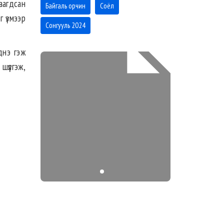
раагдсан
Байгаль орчин
Соёл
г үзмээр
Сонгууль 2024
днэ гэж
шүүлгэж,