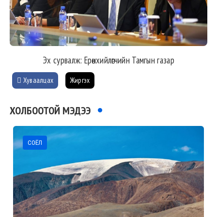
Эх сурвалж: Ерөнхийлөгчийн Тамгын газар
Хуваалцах
Жиргэх
ХОЛБООТОЙ МЭДЭЭ
СОЁЛ