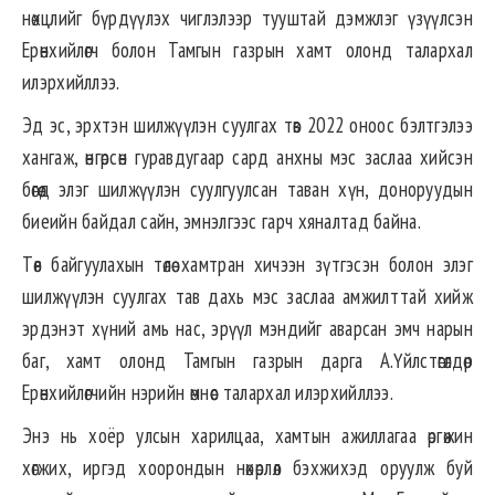
нөхцлийг бүрдүүлэх чиглэлээр тууштай дэмжлэг үзүүлсэн
Ерөнхийлөгч болон Тамгын газрын хамт олонд талархал
илэрхийллээ.
Эд эс, эрхтэн шилжүүлэн суулгах төв 2022 оноос бэлтгэлээ
хангаж, өнгөрсөн гуравдугаар сард анхны мэс заслаа хийсэн
бөгөөд элэг шилжүүлэн суулгуулсан таван хүн, доноруудын
биеийн байдал сайн, эмнэлгээс гарч хяналтад байна.
Төв байгуулахын төлөө хамтран хичээн зүтгэсэн болон элэг
шилжүүлэн суулгах тав дахь мэс заслаа амжилттай хийж
эрдэнэт хүний амь нас, эрүүл мэндийг аварсан эмч нарын
баг, хамт олонд Тамгын газрын дарга А.Үйлстөгөлдөр
Ерөнхийлөгчийн нэрийн өмнөөс талархал илэрхийллээ.
Энэ нь хоёр улсын харилцаа, хамтын ажиллагаа өргөжин
хөгжих, иргэд хоорондын нөхөрлөл бэхжихэд оруулж буй