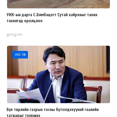
УИХ-ын дарга С.Бямбацогт Сутай хайрхныг тахих
тахилгад оролцлоо
gereg.mn
УЛС ТӨР
Бүх төрлийн газрын тосны бүтээгдэхүүний гаалийн
татварыг тэглэжээ