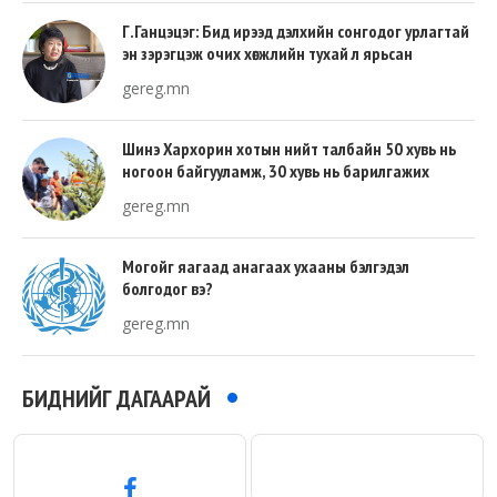
Г.Ганцэцэг: Бид ирээд дэлхийн сонгодог урлагтай
эн зэрэгцэж очих хөгжлийн тухай л ярьсан
gereg.mn
Шинэ Хархорин хотын нийт талбайн 50 хувь нь
ногоон байгууламж, 30 хувь нь барилгажих
талбай, 20 хувь нь авто зам байна
gereg.mn
Могойг яагаад анагаах ухааны бэлгэдэл
болгодог вэ?
gereg.mn
БИДНИЙГ ДАГААРАЙ