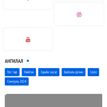
АНГИЛАЛ
Улс төр
Нийгэм
Эдийн засаг
Байгаль орчин
Соёл
Сонгууль 2024