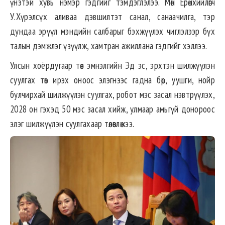
үнэтэй хувь нэмэр гэдгийг тэмдэглэлээ. Мөн Ерөнхийлөгч
У.Хүрэлсүх аливаа дэвшилтэт санал, санаачилга, тэр
дундаа эрүүл мэндийн салбарыг бэхжүүлэх чиглэлээр бүх
талын дэмжлэг үзүүлж, хамтран ажиллана гэдгийг хэллээ.
Улсын хоёрдугаар төв эмнэлгийн Эд эс, эрхтэн шилжүүлэн
суулгах төв ирэх оноос элэгнээс гадна бөөр, уушги, нойр
булчирхай шилжүүлэн суулгах, робот мэс засал нэвтрүүлэх,
2028 он гэхэд 50 мэс засал хийж, улмаар амьгүй донороос
элэг шилжүүлэн суулгахаар төлөвлөжээ.