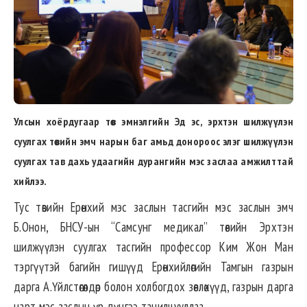
Улсын хоёрдугаар төв эмнэлгийн Эд эс, эрхтэн шилжүүлэн
суулгах төвийн эмч нарын баг амьд донороос элэг шилжүүлэн
суулгах тав дахь удаагийн дурангийн мэс заслаа амжилттай
хийлээ.
Тус төвийн Ерөнхий мэс заслын тасгийн мэс заслын эмч
Б.Онон, БНСУ-ын “Самсунг медикал” төвийн Эрхтэн
шилжүүлэн суулгах тасгийн профессор Ким Жон Ман
тэргүүтэй багийн гишүүд Ерөнхийлөгийн Тамгын газрын
дарга А.Үйлстөгөлдөр болон холбогдох зөвлөхүүд, газрын дарга
нарт мэс заслын үр дүнгээ танилцууллаа.