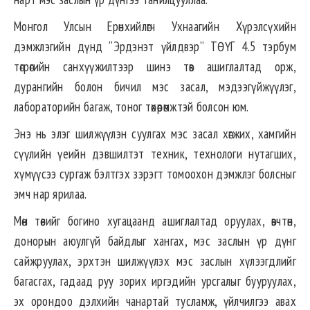
Монгол Улсын Ерөнхийлөгч Ухнаагийн Хүрэлсүхийн
дэмжлэгийн дүнд “Эрдэнэт үйлдвэр” ТӨҮГ 4.5 тэрбум
төгрөгийн санхүүжилтээр шинэ төв ашиглалтад орж,
дурангийн болон бичил мэс засал, мэдээгүйжүүлэг,
лабораторийн багаж, тоног төхөөрөмжтэй болсон юм.
Энэ нь элэг шилжүүлэн суулгах мэс засал хөгжих, хамгийн
сүүлийн үеийн дэвшилтэт техник, технологи нутагших,
хүмүүсээ сургаж бэлтгэх зэрэгт томоохон дэмжлэг болсныг
эмч нар ярилаа.
Мөн төвийг богино хугацаанд ашиглалтад оруулах, өвчтөн,
донорын аюулгүй байдлыг хангах, мэс заслын үр дүнг
сайжруулах, эрхтэн шилжүүлэх мэс заслын хүлээгдлийг
багасгах, гадаад руу зорих иргэдийн урсгалыг бууруулах,
эх орондоо дэлхийн чанартай тусламж, үйлчилгээ авах