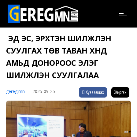
ЭД ЭС, ЭРХТЭН ШИЛЖҮҮЛЭН
СУУЛГАХ ТӨВ ТАВАН ХҮНД
АМЬД ДОНОРООС ЭЛЭГ
ШИЛЖҮҮЛЭН СУУЛГАЛАА
gereg.mn
2025-09-25
Хуваалцах
Жиргэх