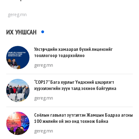
gereg.mn
ИХ УНШСАН
Улстөрчдийн хамаарал бүхий лицензийг
тооллогоор тодорхойлно
gereg.mn
“COP17” Бага хурлыг Үндэсний цэцэрлэгт
хүрээлэнгийн зүүн талд зохион байгуулна
gereg.mn
Соёлын гавьяат зүтгэлтэн Жамцын Бадраа агсны
100 жилийн ой энэ онд тохиож байна
gereg.mn