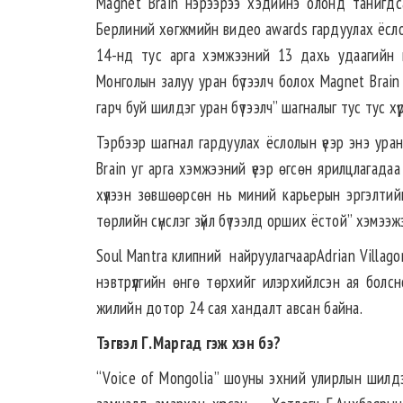
Magnet Brain нэрээрээ хэдийнэ олонд танигдса
Берлиний хөгжмийн видео awards гардуулах ёсло
14-нд тус арга хэмжээний 13 дахь удаагийн ш
Монголын залуу уран бүтээлч болох Magnet Brain
гарч буй шилдэг уран бүтээлч” шагналыг тус тус хү
Тэрбээр шагнал гардуулах ёслолын үеэр энэ уран
Brain уг арга хэмжээний үеэр өгсөн ярилцлагада
хүлээн зөвшөөрсөн нь миний карьерын эргэлтийн 
төрлийн сүнслэг зүйл бүтээлд орших ёстой” хэмээж
Soul Mantra клипний найруулагчаарAdrian Villag
нэвтрүүлгийн өнгө төрхийг илэрхийлсэн ая болс
жилийн дотор 24 сая хандалт авсан байна.
Тэгвэл Г.Маргад гэж хэн бэ?
“Voice of Mongolia” шоуны эхний улирлын шилдэ