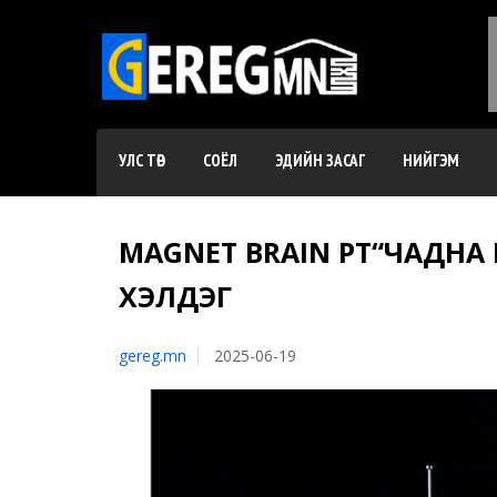
УЛС ТӨР
СОЁЛ
ЭДИЙН ЗАСАГ
НИЙГЭМ
MAGNET BRAIN ӨӨРТӨӨ“ЧАД
ХЭЛДЭГ
gereg.mn
2025-06-19