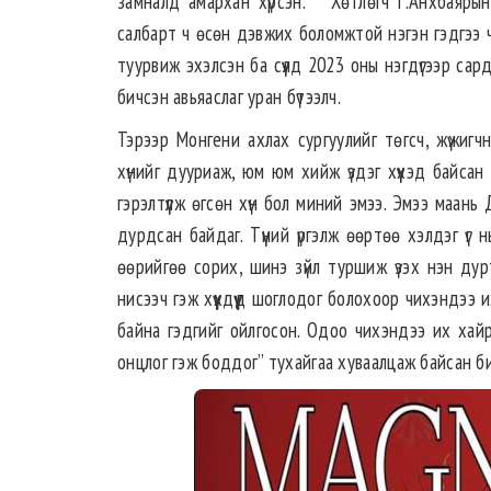
замналд амархан хүрсэн. Хөтлөгч Г.Анхбаярын 
салбарт ч өсөн дэвжих боломжтой нэгэн гэдгээ 
туурвиж эхэлсэн ба сүүлд 2023 оны нэгдүгээр сар
бичсэн авьяаслаг уран бүтээлч.
Тэрээр Монгени ахлах сургуулийг төгсч, жүжигч
хүнийг дууриаж, юм юм хийж үздэг хүүхэд байса
гэрэлтүүлж өгсөн хүн бол миний эмээ. Эмээ маань
дурдсан байдаг. Түүний үргэлж өөртөө хэлдэг үг нь “Б
өөрийгөө сорих, шинэ зүйл туршиж үзэх нэн ду
нисээч гэж хүүхдүүд шоглодог болохоор чихэндээ 
байна гэдгийг ойлгосон. Одоо чихэндээ их хайрт
онцлог гэж боддог” тухайгаа хуваалцаж байсан би