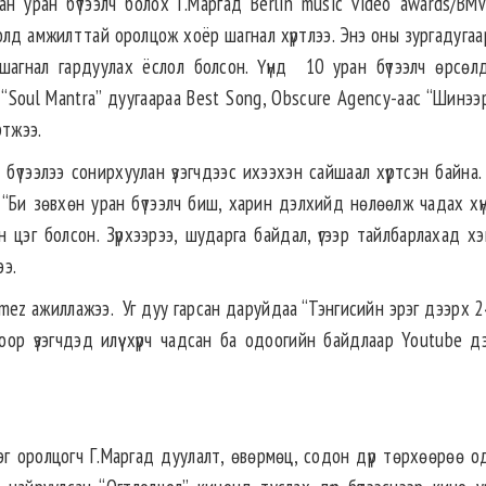
н уран бүтээлч болох Г.Маргад Berlin music video awards/BM
лд амжилттай оролцож хоёр шагнал хүртлээ. Энэ оны зургадугаа
агнал гардуулах ёслол болсон. Үүнд 10 уран бүтээлч өрсөл
 “Soul Mantra” дуугаараа Best Song, Obscure Agency-аас “Шинээ
ртжээ.
 бүтээлээ сонирхуулан үзэгчдээс ихээхэн сайшаал хүртсэн байна.
а “Би зөвхөн уран бүтээлч биш, харин дэлхийд нөлөөлж чадах хүн
цэг болсон. Зүрхээрээ, шударга байдал, үгээр тайлбарлахад хэцү
ээ.
omez ажиллажээ. Уг дуу гарсан даруйдаа “Тэнгисийн эрэг дээрх 2
ноор үзэгчдэд илүү хүрч чадсан ба одоогийн байдлаар Youtube д
г оролцогч Г.Маргад дуулалт, өвөрмөц, содон дүр төрхөөрөө о