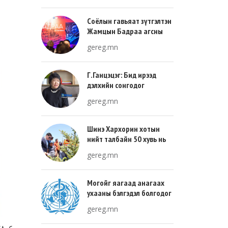
Соёлын гавьяат зүтгэлтэн
Жамцын Бадраа агсны
100 жилийн ой энэ онд
gereg.mn
тохиож байна
Г.Ганцэцэг: Бид ирээд
дэлхийн сонгодог
урлагтай эн зэрэгцэж очих
gereg.mn
хөгжлийн тухай л ярьсан
Шинэ Хархорин хотын
нийт талбайн 50 хувь нь
ногоон байгууламж, 30
gereg.mn
хувь нь барилгажих
талбай, 20 хувь нь авто
зам байна
Могойг яагаад анагаах
ухааны бэлгэдэл болгодог
вэ?
gereg.mn