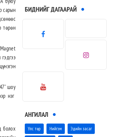
VA буюу
БИДНИЙГ ДАГААРАЙ
р сарын
дсөнөөс
р төрөн
 Magnet
 гэдгээ
ү нэгэн
47” шоу
ээр нэг
АНГИЛАЛ
д болох
Улс төр
Нийгэм
Эдийн засаг