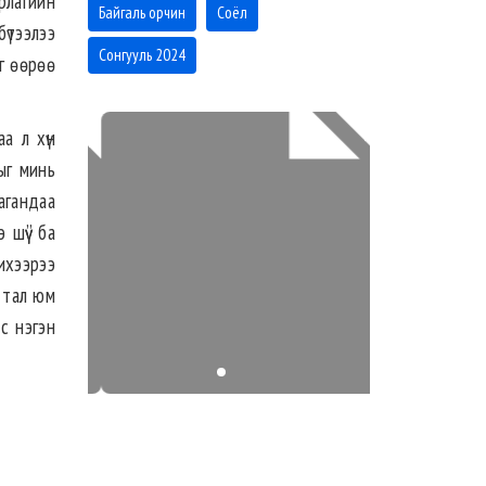
рлагийн
Байгаль орчин
Соёл
үтээлээ
Сонгууль 2024
йг өөрөө
а л хүн
ыг минь
лагандаа
 шүү” ба
ихээрээ
у тал юм
с нэгэн