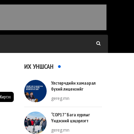
ИХ УНШСАН
Улстөрчдийн хамаарал
бүхий лицензийг
тооллогоор тодорхойлно
Жиргэх
gereg.mn
“COP17” Бага хурлыг
Үндэсний цэцэрлэгт
хүрээлэнгийн зүүн талд
gereg.mn
зохион байгуулна