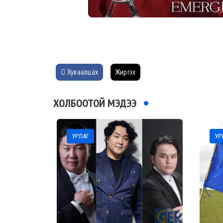
Хуваалцах
Жиргэх
ХОЛБООТОЙ МЭДЭЭ
УРЛАГ
УР