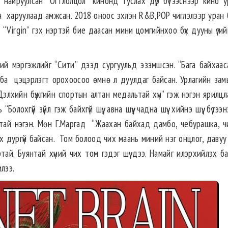
найруулсан “Огтлолцол” кинонд туслах дүр бүтээснээр кино у
ч харуулаад амжсан. 2018 оноос эхлэн R&B,POP чиглэлээр уран б
д “Virgin” гэх нэртэй бие даасан мини цомгийнхоо бүх дууны үги
ний мэргэжлийг “Сити” дээд сургуульд эзэмшсэн. “Бага байхааса
н ба цэцэрлэгт орохоосоо өмнө л дуулдаг байсан. Урлагийн зам
 Дэлхийн бүжгийн спортын алтан медальтай хүн” гэж нэгэн ярилц
олохгүй зүйл гэж байхгүй шүү, авна шүү, чадна шүү, хийнэ шүү, бүтээнэ
ртай нэгэн. Мөн Г.Маргад “Жаахан байхад дамбо, чебурашка, ч
их дургүй байсан. Том болоод чих маань миний нэг онцлог, даву
ай. Буянтай хүний чих том гэдэг шүү дээ. Намайг илэрхийлэх ба
лээ.