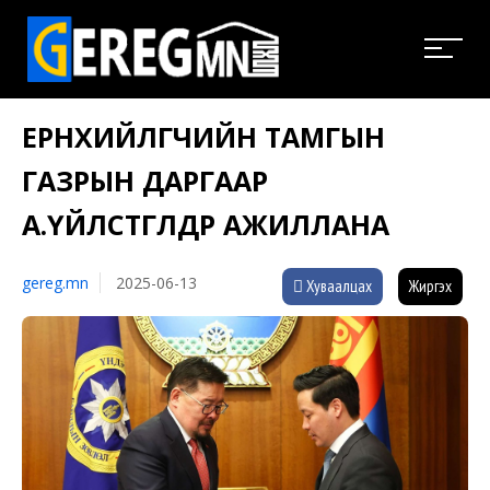
ЕРӨНХИЙЛӨГЧИЙН ТАМГЫН
ГАЗРЫН ДАРГААР
А.ҮЙЛСТӨГӨЛДӨР АЖИЛЛАНА
gereg.mn
2025-06-13
Хуваалцах
Жиргэх