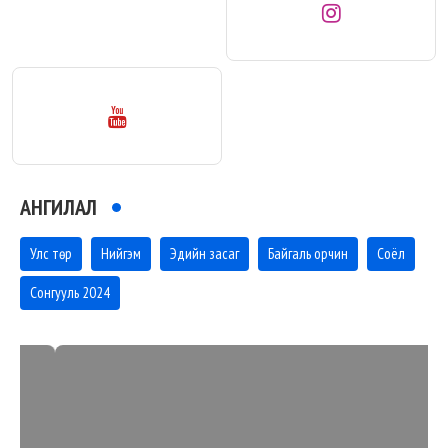
АНГИЛАЛ
Улс төр
Нийгэм
Эдийн засаг
Байгаль орчин
Соёл
Сонгууль 2024