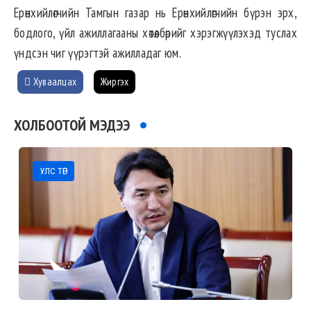
Ерөнхийлөгчийн Тамгын газар нь Ерөнхийлөгчийн бүрэн эрх,
бодлого, үйл ажиллагааны хөтөлбөрийг хэрэгжүүлэхэд туслах
үндсэн чиг үүрэгтэй ажилладаг юм.
Хуваалцах
Жиргэх
ХОЛБООТОЙ МЭДЭЭ
УЛС ТӨР