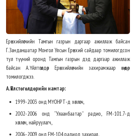
Ерөнхийлөгчийн Тамгын газрын даргаар ажиллаж байсан
Г.Занданшатар Монгол Улсын Ерөнхий сайдаар томилогдсон
тул түүний оронд Тамгын газрын дэд даргаар ажиллаж
байсан А.Үйлтөгөлдөр Ерөнхийлөгчийн захирамжаар өнөөдөр
томилогджээ.
А.
Үйлстөгөлдө
рийн намтар:
1999-2003 онд МҮОНРТ-д хөтлөгч,
2002-2006 онд “Улаанбаатар” радио, FM-101.7-д
хөтлөгч, найруулагч,
2006-2009 онд FM-104 радиод захирал,