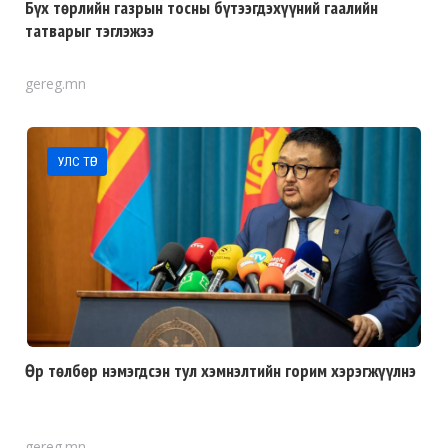
Бүх төрлийн газрын тосны бүтээгдэхүүний гаалийн
татварыг тэглэжээ
gereg.mn
УЛС ТӨР
Өр төлбөр нэмэгдсэн тул хэмнэлтийн горим хэрэгжүүлнэ
gereg.mn