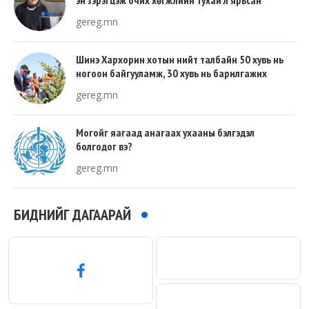
эн зэрэгцэж очих хөгжлийн тухай л ярьсан
gereg.mn
Шинэ Хархорин хотын нийт талбайн 50 хувь нь
ногоон байгууламж, 30 хувь нь барилгажих
талбай, 20 хувь нь авто зам байна
gereg.mn
Могойг яагаад анагаах ухааны бэлгэдэл
болгодог вэ?
gereg.mn
БИДНИЙГ ДАГААРАЙ