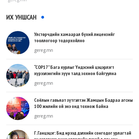
ИХ УНШСАН
Улстөрчдийн хамаарал бүхий лицензийг
тооллогоор тодорхойлно
gereg.mn
“COP17” Бага хурлыг Үндэсний цэцэрлэгт
хүрээлэнгийн зүүн талд зохион байгуулна
gereg.mn
Соёлын гавьяат зүтгэлтэн Жамцын Бадраа агсны
100 жилийн ой энэ онд тохиож байна
gereg.mn
Г.Ганцэцэг: Бид ирээд дэлхийн сонгодог урлагтай