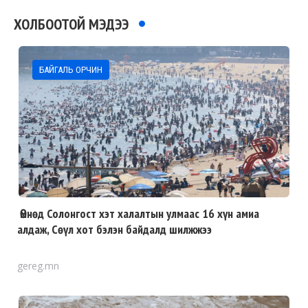
ХОЛБООТОЙ МЭДЭЭ
БАЙГАЛЬ ОРЧИН
Өмнөд Солонгост хэт халалтын улмаас 16 хүн амиа
алдаж, Сөүл хот бэлэн байдалд шилжжээ
gereg.mn