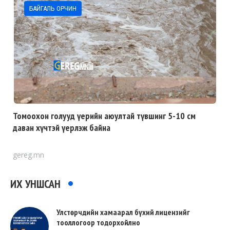
БАЙГАЛЬ ОРЧИН
Томоохон голууд үерийн аюултай түвшинг 5-10 см
даван хүчтэй үерлэж байна
gereg.mn
ИХ УНШСАН
Улстөрчдийн хамаарал бүхий лицензийг
тооллогоор тодорхойлно