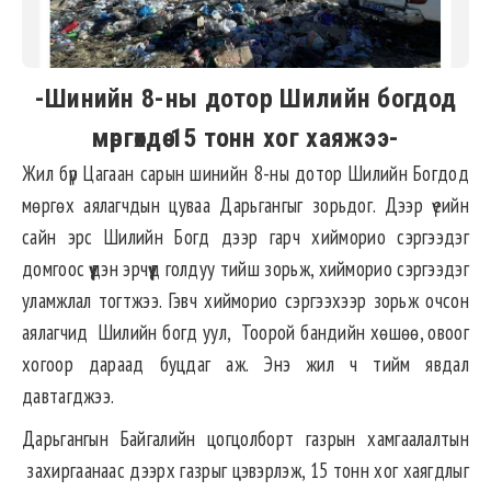
-Шинийн 8-ны дотор Шилийн богдод
мөргөхдөө 15 тонн хог хаяжээ-
Жил бүр Цагаан сарын шинийн 8-ны дотор Шилийн Богдод
мөргөх аялагчдын цуваа Дарьгангыг зорьдог. Дээр үеийн
сайн эрс Шилийн Богд дээр гарч хийморио сэргээдэг
домгоос үүдэн эрчүүд голдуу тийш зорьж, хийморио сэргээдэг
уламжлал тогтжээ. Гэвч хийморио сэргээхээр зорьж очсон
аялагчид Шилийн богд уул, Тоорой бандийн хөшөө, овоог
хогоор дараад буцдаг аж. Энэ жил ч тийм явдал
давтагджээ.
Дарьгангын Байгалийн цогцолборт газрын хамгаалалтын
захиргаанаас дээрх газрыг цэвэрлэж, 15 тонн хог хаягдлыг