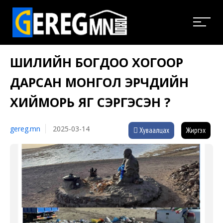
ШИЛИЙН БОГДОО ХОГООР
ДАРСАН МОНГОЛ ЭРЧҮҮДИЙН
ХИЙМОРЬ ЯГ СЭРГЭСЭН ҮҮ?
gereg.mn
2025-03-14
Хуваалцах
Жиргэх