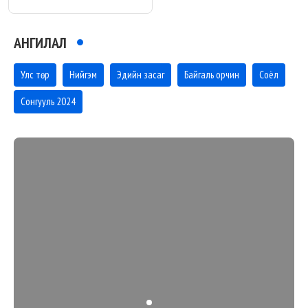
АНГИЛАЛ
Улс төр
Нийгэм
Эдийн засаг
Байгаль орчин
Соёл
Сонгууль 2024