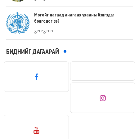
Могойг яагаад анагаах ухааны бэлгэдэл
болгодог вэ?
gereg.mn
БИДНИЙГ ДАГААРАЙ