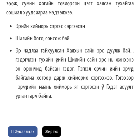
зөөж, сумын хогийн төвлөрсөн цэгт хаясан тухайгаа
сошиал хуудсаараа мэдээлжээ.
Эрийн хийморь сэргэс сэргээсэн
Шилийн богд сонсож бай
Эр чадлаа гайхуулсан Халхын сайн эрс дуулж бай…
гэдэгчлэн тухайн үеийн Шилийн сайн эрс нь жинхэнэ
эх орончид байсан гэдэг. Тэгвэл орчин үеийн эрчүүд
байгалиа хогоор дарж хийморио сэргээжээ. Тэгэхээр
эрчүүдийн маань хийморь яг сэргэсэн үү? Гэдэг асуулт
урган гарч байна.
Хуваалцах
Жиргэх