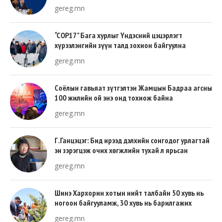
gereg.mn
“COP17” Бага хурлыг Үндэсний цэцэрлэгт
хүрээлэнгийн зүүн талд зохион байгуулна
gereg.mn
Соёлын гавьяат зүтгэлтэн Жамцын Бадраа агсны
100 жилийн ой энэ онд тохиож байна
gereg.mn
Г.Ганцэцэг: Бид ирээд дэлхийн сонгодог урлагтай
эн зэрэгцэж очих хөгжлийн тухай л ярьсан
gereg.mn
Шинэ Хархорин хотын нийт талбайн 50 хувь нь
ногоон байгууламж, 30 хувь нь барилгажих
талбай, 20 хувь нь авто зам байна
gereg.mn