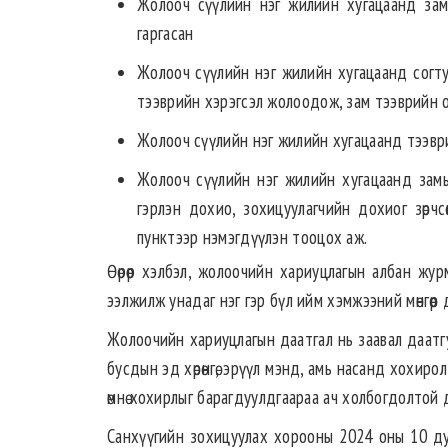
Жолооч сүүлийн нэг жилийн хугацаанд замын х
гаргасан
Жолооч сүүлийн нэг жилийн хугацаанд согтуу
тээврийн хэрэгсэл жолоодож, зам тээврийн о
Жолооч сүүлийн нэг жилийн хугацаанд тээврий
Жолооч сүүлийн нэг жилийн хугацаанд замын 
гэрлэн дохио, зохицуулагчийн дохиог зөрч
пунктээр нэмэгдүүлэн тооцох аж.
Өөрөөр хэлбэл, жолоочийн хариуцлагын албан жур
ээлжилж унадаг нэг гэр бүл ийм хэмжээний мөнгөөр
Жолоочийн хариуцлагын даатгал нь заавал даатгу
бусдын эд хөрөнгө, эрүүл мэнд, амь насанд хохи
өмнө хохирлыг барагдуулдгаараа ач холбогдолтой 
Санхүүгийн зохицуулах хорооны 2024 оны 10 дуг