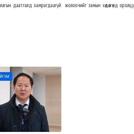
агын даатгалд хамрагдаагүй жолоочийг замын хөдөлгөөнд оролцу
ЙГЭМ