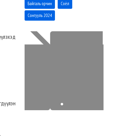
Байгаль орчин
Соёл
Сонгууль 2024
үүлэхэд
гдүүлэн