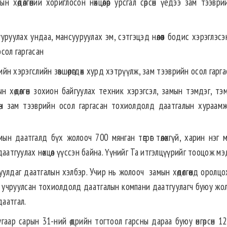
өдөлгөөний хориглосон нөхцөлөөр урсгал сөрсөн үедээ зам тээвр
руулах ундаа, мансууруулах эм, сэтгэцэд нөлөөт бодис хэрэглэсэ
сол гаргасан
н хэрэгслийн зөвшөөрөгдөх хурд хэтрүүлж, зам тээврийн осол гарга
хөдөлгөөн зохион байгуулах техник хэрэгсэл, замын тэмдэг, тэм
сөн зам тээврийн осол гаргасан тохиолдолд даатгалын хураамж
мын даатгалд бүх жолооч 700 мянган төгрөг төлөхгүй, харин нэг 
 даатгуулах нөхцөл үүссэн байна. Үүнийг Та итгэлцүүрийг тооцож м
улдаг даатгалын хэлбэр. Учир нь жолооч замын хөдөлгөөнд оролцо
рол учруулсан тохиолдолд даатгалын компани даатгуулагч буюу жо
даатгал.
аар сарын 31-ний өдрийн тогтоол гарсны дараа буюу өнгөрсөн 12