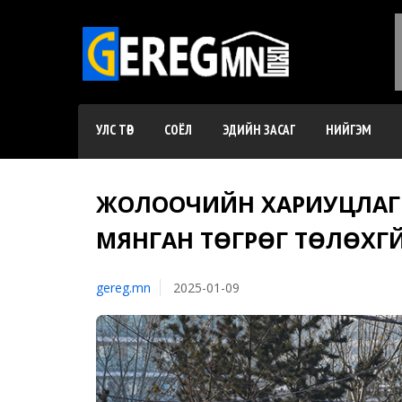
УЛС ТӨР
СОЁЛ
ЭДИЙН ЗАСАГ
НИЙГЭМ
ЖОЛООЧИЙН ХАРИУЦЛАГЫ
МЯНГАН ТӨГРӨГ ТӨЛӨХГҮ
gereg.mn
2025-01-09