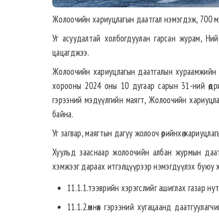
Жолоочийн хариуцлагын даатгал нэмэгдэж, 700 мян
Уг асуудалтай холбогдуулан гарсан журам, Ни
цацагджээ.
Жолоочийн хариуцлагын даатгалын хураамжийн 
хорооны 2024 оны 10 дугаар сарын 31-ний өд
гэрээний мэдүүлгийн маягт, Жолоочийн хариуцлаг
байна.
Уг загвар, маягтын дагуу жолооч өөрийнхөө хариуцлаг
Хуульд зааснаар жолоочийн албан журмын даа
хэмжээг дараах итгэлцүүрээр нэмэгдүүлэх буюу 
11.1.1.тээврийн хэрэгслийг ашиглах газар ну
11.1.2.өмнөх гэрээний хугацаанд даатгуулагч