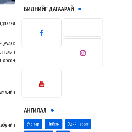
БИДНИЙГ ДАГААРАЙ
эдээлэл
ицуулах
атгалын
т орсон
аамжийн
АНГИЛАЛ
өлбөрийн
Улс төр
Нийгэм
Эдийн засаг