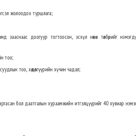
рэгсэл жолоодох туршлага;
д зааснаас доогуур тогтоосон, эсхүл нөхөн төлбөрийг н‎э‎‎мэгд
йн тоо;
суудлын тоо, хөдөлгүүрийн хүчин чадал;
гаргасан бол даатгалын хураамжийн итгэлцүүрийг 40 хувиар нэмэ