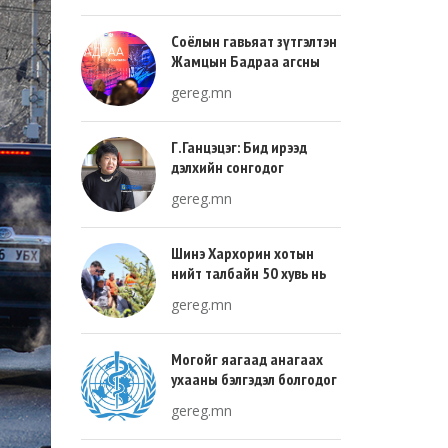
Соёлын гавьяат зүтгэлтэн
Жамцын Бадраа агсны
100 жилийн ой энэ онд
gereg.mn
тохиож байна
Г.Ганцэцэг: Бид ирээд
дэлхийн сонгодог
урлагтай эн зэрэгцэж очих
gereg.mn
хөгжлийн тухай л ярьсан
Шинэ Хархорин хотын
нийт талбайн 50 хувь нь
ногоон байгууламж, 30
gereg.mn
хувь нь барилгажих
талбай, 20 хувь нь авто
зам байна
Могойг яагаад анагаах
ухааны бэлгэдэл болгодог
вэ?
gereg.mn