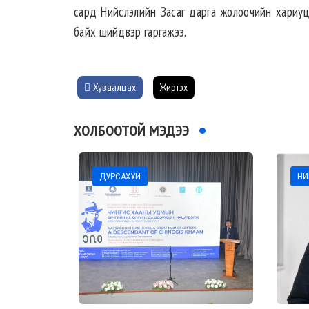
сард Нийслэлийн Засаг дарга жолоочийн хариуцл
байх шийдвэр гаргажээ.
Хуваалцах
Жиргэх
ХОЛБООТОЙ МЭДЭЭ
ДУРСАХУЙ
НИ