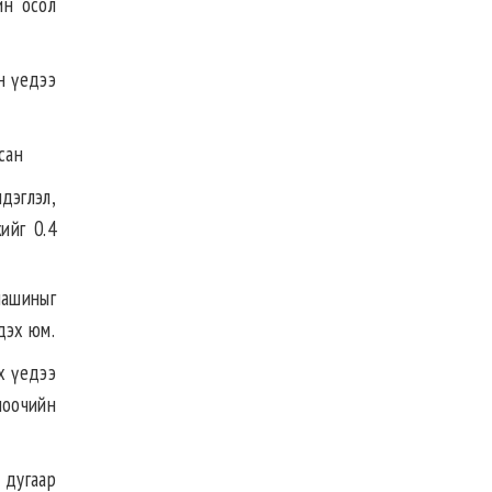
ийн осол
н үедээ
сан
дэглэл,
ийг 0.4
машиныг
эдэх юм.
х үедээ
лоочийн
 дугаар