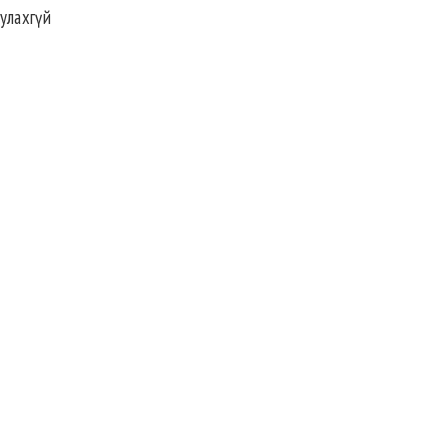
улахгүй