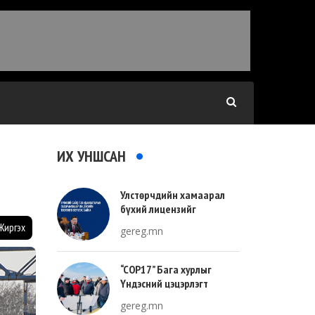
ИХ УНШСАН
Улстөрчдийн хамаарал
бүхий лицензийг
тооллогоор тодорхойлно
Жиргэх
gereg.mn
“COP17” Бага хурлыг
Үндэсний цэцэрлэгт
хүрээлэнгийн зүүн талд
gereg.mn
зохион байгуулна