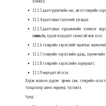
хэмжээ;
11.1.3.даатгуулагчийн нас, автотээврийн хэ
11.1.4.даатгалын гэрээний хугацаа;
11.1.5.даатгалын хураамжийн хэ‎мжээг журам
нөлөөлөхүйц худал мэдүүлэг санаатай өгсөн эсэх;
11.1.6.тээврийн хэрэгслийг ашиглах жолоочи
11.1.7.тээврийн хэрэгслийн даац, зорчигчийн 
11.1.8.тээврийн хэрэгслийн зориулалт;
11.1.9.чиргүүлтэй эсэх.
Хэрэв жолооч дүрэм зөрчин зам, тээврийн осол 
тооцохоор шинэ журамд тусгажээ.
Үүнд: