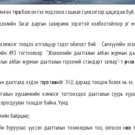
ган төгрөг болсон гэх мэдээлэл сошиал сүлжээгээр цацагдаж буй.
йслэлийн Засаг даргын захирамж зэрэгтэй холбоотойгоор уг м
хэмжээг тооцох итгэлцүүр гэдэг ойлголт бий. Санхүүгийн зох
рийн 493 тогтоолоор “Жолоочийн даатгалын албан журмын да
ын албан журмын даатгалын гэрээний стандарт загвар”-т өөрчлөл
ын даатгалд хэдэн төгрөг төлөхийг
ЭНД
дараад тооцож болох нь ээ.
тгалын хураамжийн хэмжээг тогтоохдоо даатгалын суурь хур
хорогдуулан тооцдог байна. Үүнд
тгийн байршил;
ийн буруугаас үүссэн даатгалын тохиолдлын тоо, олгосон нөхөн т