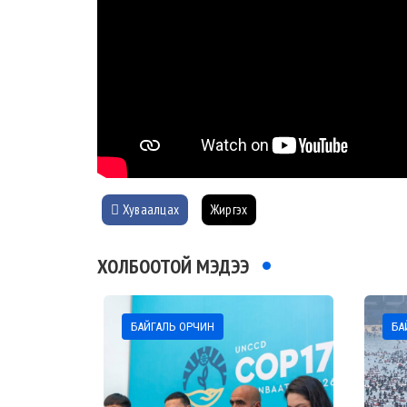
Хуваалцах
Жиргэх
ХОЛБООТОЙ МЭДЭЭ
БАЙГАЛЬ ОРЧИН
БА