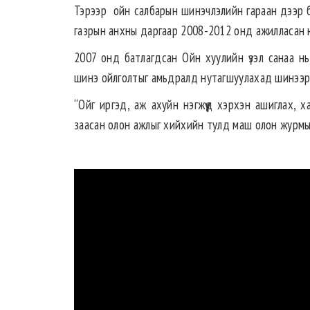
Тэрээр ойн салбарын шинэчлэлийн гараан дээр б
газрын анхны даргаар 2008-2012 онд ажилласан 
2007 онд батлагдсан Ойн хуулийн үзэл санаа н
шинэ ойлголтыг амьдралд нутагшуулахад шинээр ба
“Ойг иргэд, аж ахуйн нэгжүүд хэрхэн ашиглах, 
заасан олон ажлыг хийхийн тулд маш олон журмыг