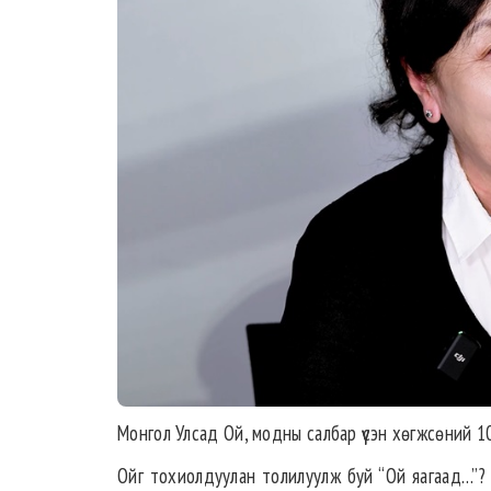
Монгол Улсад Ой, модны салбар үүсэн хөгжсөний 1
Ойг тохиолдуулан толилуулж буй “Ой яагаад…”? 