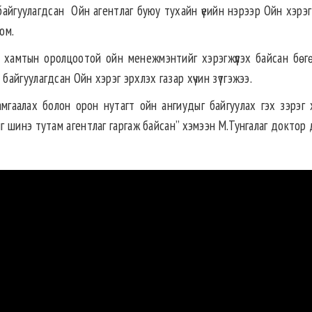
айгуулагдсан Ойн агентлаг буюу тухайн үеийн нэрээр Ойн хэрэг
юм.
ь хамтын оролцоотой ойн менежмэнтийг хэрэгжүүлэх байсан бөг
йгуулагдсан Ойн хэрэг эрхлэх газар хүчин зүтгэжээ.
хамгаалах болон орон нутагт ойн ангиудыг байгуулах гэх зэрэг 
 шинэ тутам агентлаг гаргаж байсан” хэмээн М.Тунгалаг доктор 