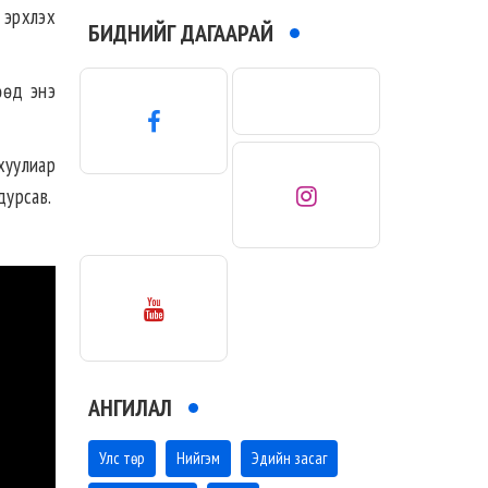
 эрхлэх
БИДНИЙГ ДАГААРАЙ
өөд энэ
хуулиар
дурсав.
АНГИЛАЛ
Улс төр
Нийгэм
Эдийн засаг