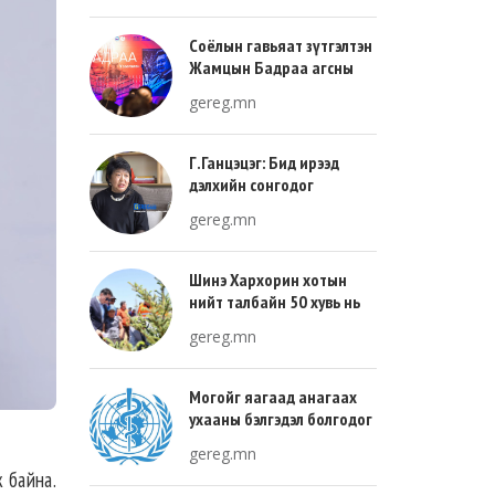
Соёлын гавьяат зүтгэлтэн
Жамцын Бадраа агсны
100 жилийн ой энэ онд
gereg.mn
тохиож байна
Г.Ганцэцэг: Бид ирээд
дэлхийн сонгодог
урлагтай эн зэрэгцэж очих
gereg.mn
хөгжлийн тухай л ярьсан
Шинэ Хархорин хотын
нийт талбайн 50 хувь нь
ногоон байгууламж, 30
gereg.mn
хувь нь барилгажих
талбай, 20 хувь нь авто
зам байна
Могойг яагаад анагаах
ухааны бэлгэдэл болгодог
вэ?
gereg.mn
 байна.