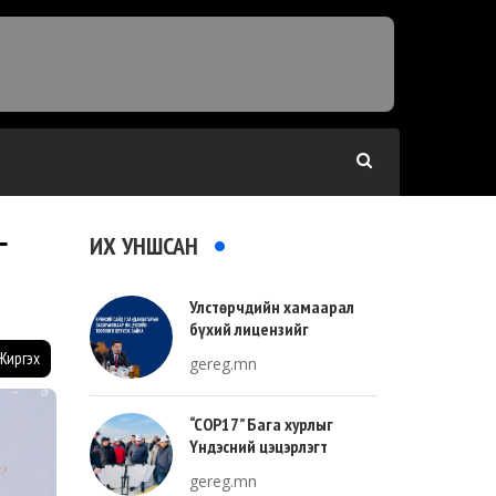
ИХ УНШСАН
Г
Улстөрчдийн хамаарал
бүхий лицензийг
тооллогоор тодорхойлно
Жиргэх
gereg.mn
“COP17” Бага хурлыг
Үндэсний цэцэрлэгт
хүрээлэнгийн зүүн талд
gereg.mn
зохион байгуулна