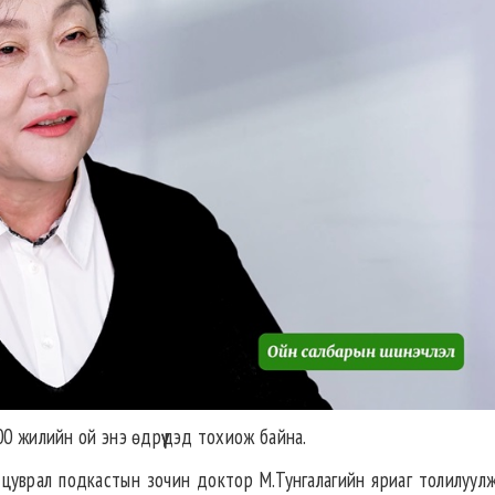
00 жилийн ой энэ өдрүүдэд тохиож байна.
цуврал подкастын зочин доктор М.Тунгалагийн яриаг толилуулж