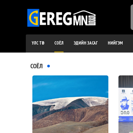
УЛС ТӨР
СОЁЛ
ЭДИЙН ЗАСАГ
НИЙГЭМ
СОЁЛ