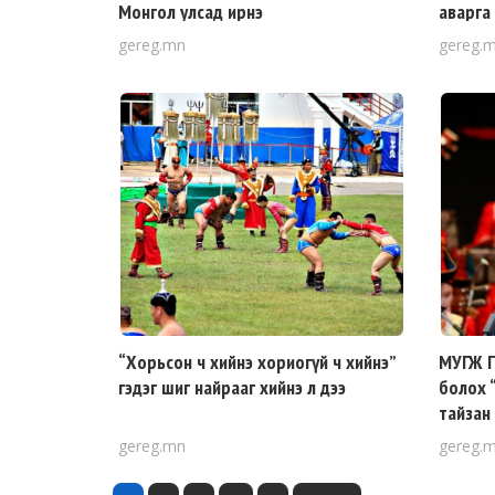
Монгол улсад ирнэ
аварга
gereg.mn
gereg.
“Хорьсон ч хийнэ хориогүй ч хийнэ”
МУГЖ Г
гэдэг шиг найрааг хийнэ л дээ
болох “
тайзан
тоглол
gereg.mn
gereg.