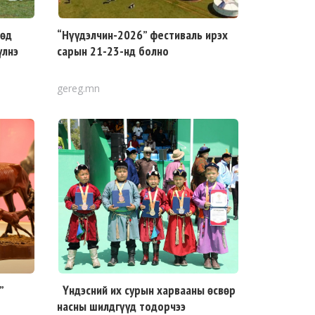
дөд
“Нүүдэлчин-2026” фестиваль ирэх
үлнэ
сарын 21-23-нд болно
gereg.mn
”
Үндэсний их сурын харвааны өсвөр
насны шилдгүүд тодорчээ