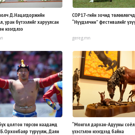
иолч Д.Нацагдоржийн
COP17-гийн зочид төлөөлөгч
л, уран бүтээлийг харуулсан
“Нүүдэлчин” фестивалийг үзү
эн нээгдлээ
mn
gereg.mn
бүх цолтон төрсөн наадамд
“Монгол дархан-Адууны соёл
 Б.Орхонбаяр түрүүлж, Даян
үзэсгэлэн нээгдээд байна