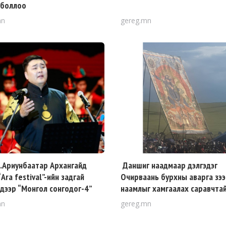
 боллоо
mn
gereg.mn
.Ариунбаатар Архангайд
Даншиг наадмаар дэлгэдэг
Ara festival”-ийн задгай
Очирваань бурхны аварга зээ
 дээр “Монгол сонгодог-4”
наамлыг хамгаалах саравчта
тоо хийхээр болжээ
болгохыг хүсэв
mn
gereg.mn