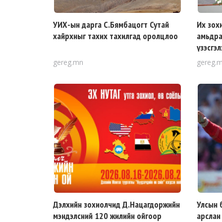
УИХ-ын дарга С.Бямбацогт Сутай
Их зох
хайрхныг тахих тахилгад оролцлоо
амьдра
үзэсгэл
gereg.mn
gereg.
Дэлхийн зохиолчид Д.Нацагдоржийн
Улсын 
мэндэлсний 120 жилийн ойгоор
арслан