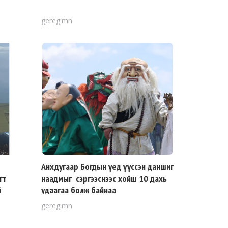
gereg.mn
Анхдугаар Богдын үед үүссэн даншиг
гт
наадмыг сэргээснээс хойш 10 дахь
й
удаагаа болж байнаа
gereg.mn