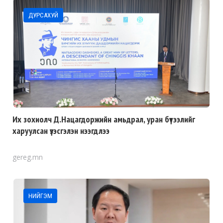
ДУРСАХУЙ
Их зохиолч Д.Нацагдоржийн амьдрал, уран бүтээлийг
харуулсан үзэсгэлэн нээгдлээ
gereg.mn
НИЙГЭМ