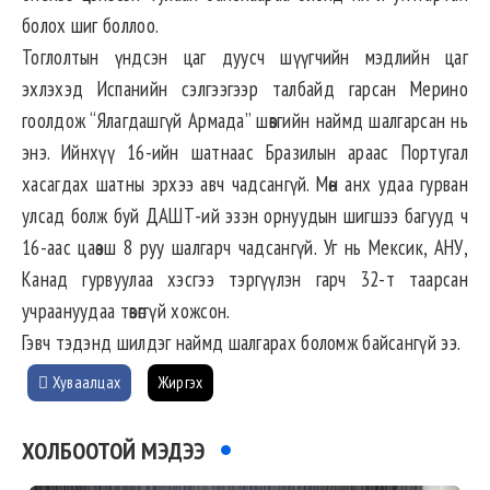
болох шиг боллоо.
Тоглолтын үндсэн цаг дуусч шүүгчийн мэдлийн цаг
эхлэхэд Испанийн сэлгээгээр талбайд гарсан Мерино
гоолдож “Ялагдашгүй Армада” шөвгийн наймд шалгарсан нь
энэ. Ийнхүү 16-ийн шатнаас Бразилын араас Португал
хасагдах шатны эрхээ авч чадсангүй. Мөн анх удаа гурван
улсад болж буй ДАШТ-ий эзэн орнуудын шигшээ багууд ч
16-аас цаөаш 8 руу шалгарч чадсангүй. Уг нь Мексик, АНУ,
Канад гурвуулаа хэсгээ тэргүүлэн гарч 32-т таарсан
учраануудаа төвөггүй хожсон.
Гэвч тэдэнд шилдэг наймд шалгарах боломж байсангүй ээ.
Хуваалцах
Жиргэх
ХОЛБООТОЙ МЭДЭЭ