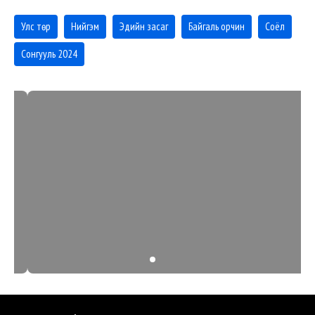
Улс төр
Нийгэм
Эдийн засаг
Байгаль орчин
Соёл
Сонгууль 2024