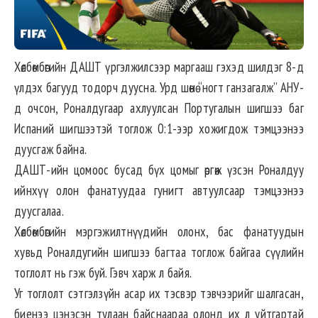
Хөлбөмбөгийн ДАШТ үргэлжилсээр маргааш гэхэд шилдэг 8-д
үлдэх багууд тодорч дуусна. Урд шөнө “ногт ганзагалж” АНУ-
д очсон, Роналдугаар ахлуулсан Португалын шигшээ баг
Испаний шигшээтэй тоглож 0:1-ээр хожигдож тэмцээнээ
дуусгаж байна.
ДАШТ-ийн цомоос бусад бүх цомыг өргөж үзсэн Роналдуу
ийнхүү олон фанатуудаа гунигт автуулсаар тэмцээнээ
дуусгалаа.
Хөлбөмбөгийн мэргэжилтнүүдийн олонх, бас фанатуудын
хувьд Роналдугийн шигшээ багтаа тоглож байгаа сүүлийн
тоглолт нь гэж буй. Гэвч харж л байя.
Уг тоглолт сэтгэлзүйн асар их тэсвэр тэвчээрийг шалгасан,
биенээ цэнэсэн тулаан байснаараа олонд их л уйтгартай