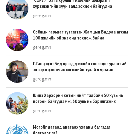
хүрээлэнгийн зүүн талд зохион байгуулна
gereg.mn
Соёлын гавьяат зүтгэлтэн Жамцын Бадраа агсны
100 жилийн ой энэ онд тохиож байна
gereg.mn
Г.Ганцэцэг: Бид ирээд дэлхийн сонгодог урлагтай
эн зэрэгцэж очих хөгжлийн тухай л ярьсан
gereg.mn
Шинэ Хархорин хотын нийт талбайн 50 хувь нь
ногоон байгууламж, 30 хувь нь барилгажих
талбай, 20 хувь нь авто зам байна
gereg.mn
Могойг яагаад анагаах ухааны бэлгэдэл
болгодог вэ?