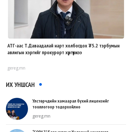
АТГ-аас Т.Даваадалай нарт холбогдох ₮5.2 тэрбумын
авлигын хэргийг прокурорт хүргүүлжээ
gereg.mn
ИХ УНШСАН
Улстөрчдийн хамаарал бүхий лицензийг
тооллогоор тодорхойлно
gereg.mn
“COP17” Бага хурлыг Үндэсний цэцэрлэгт