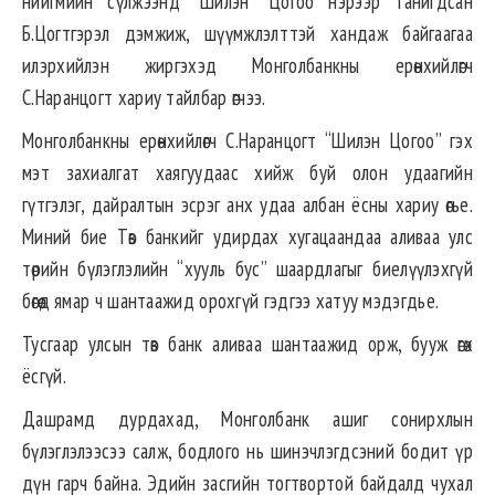
нийгмийн сүлжээнд “Шилэн” Цогоо нэрээр танигдсан
Б.Цогтгэрэл дэмжиж, шүүмжлэлттэй хандаж байгаагаа
илэрхийлэн жиргэхэд Монголбанкны ерөнхийлөгч
С.Наранцогт хариу тайлбар өгчээ.
Монголбанкны ерөнхийлөгч С.Наранцогт “Шилэн Цогоо” гэх
мэт захиалгат хаягуудаас хийж буй олон удаагийн
гүтгэлэг, дайралтын эсрэг анх удаа албан ёсны хариу өгье.
Миний бие Төв банкийг удирдах хугацаандаа аливаа улс
төрийн бүлэглэлийн “хууль бус” шаардлагыг биелүүлэхгүй
бөгөөд ямар ч шантаажид орохгүй гэдгээ хатуу мэдэгдье.
Тусгаар улсын төв банк аливаа шантаажид орж, бууж өгөх
ёсгүй.
Дашрамд дурдахад, Монголбанк ашиг сонирхлын
бүлэглэлээсээ салж, бодлого нь шинэчлэгдсэний бодит үр
дүн гарч байна. Эдийн засгийн тогтвортой байдалд чухал