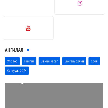
АНГИЛАЛ
Улс төр
Нийгэм
Эдийн засаг
Байгаль орчин
Соёл
Сонгууль 2024