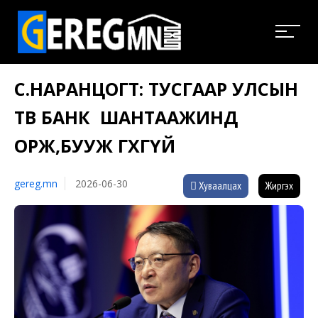
С.НАРАНЦОГТ: ТУСГААР УЛСЫН
ТӨВ БАНК ШАНТААЖИНД
ОРЖ,БУУЖ ӨГӨХГҮЙ
gereg.mn
2026-06-30
Хуваалцах
Жиргэх