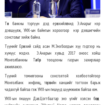
Төв банкны тэргүүн дэд ерөнхийлөгчид Э.Анарыг нэр
дэвшүүлж, УИХ-ын байнгын хороогоор нэр дэвшигчийн
сонсголыг хийж байна.
Түүнийг Ерөнхий сайд асан М.Энхболдын хүү гэдгээр нь
хүмүүс мэднэ. Э.Анарын хувьд 2017 оноос хойш
Монголбанкны Төлбөр тооцооны газрын захирлаар
ажиллажээ.
Түүний томилгооны сонсголтой холбоотойгоор
Монголбанк инфляц, төгрөгийн ханшийг тогтоон барьж
чадахгүй байгаа гэж УИХ-ын гишүүд шүүмжилж байгаа юм.
УИХ-ын гишүүн Дав.Цогтбаатар энэ үгийг хэлсэн бөгөөд