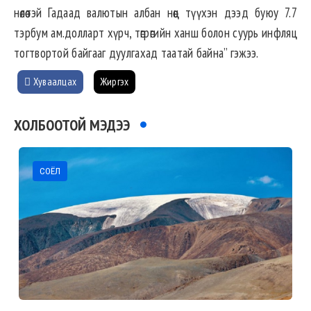
нөлөөтэй Гадаад валютын албан нөөц түүхэн дээд буюу 7.7
тэрбум ам.долларт хүрч, төгрөгийн ханш болон суурь инфляц
тогтвортой байгааг дуулгахад таатай байна” гэжээ.
Хуваалцах
Жиргэх
ХОЛБООТОЙ МЭДЭЭ
СОЁЛ