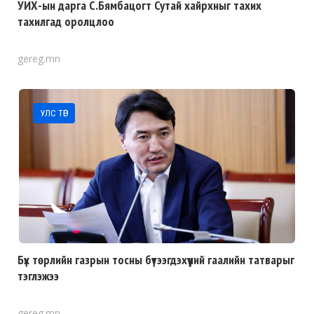
УИХ-ын дарга С.Бямбацогт Сутай хайрхныг тахих
тахилгад оролцлоо
gereg.mn
УЛС ТӨР
Бүх төрлийн газрын тосны бүтээгдэхүүний гаалийн татварыг
тэглэжээ
gereg.mn