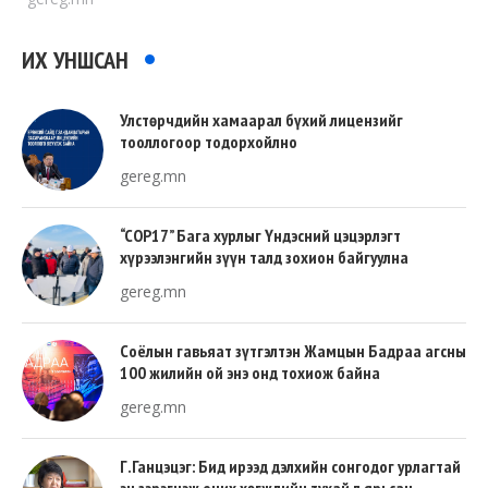
ИХ УНШСАН
Улстөрчдийн хамаарал бүхий лицензийг
тооллогоор тодорхойлно
gereg.mn
“COP17” Бага хурлыг Үндэсний цэцэрлэгт
хүрээлэнгийн зүүн талд зохион байгуулна
gereg.mn
Соёлын гавьяат зүтгэлтэн Жамцын Бадраа агсны
100 жилийн ой энэ онд тохиож байна
gereg.mn
Г.Ганцэцэг: Бид ирээд дэлхийн сонгодог урлагтай
эн зэрэгцэж очих хөгжлийн тухай л ярьсан