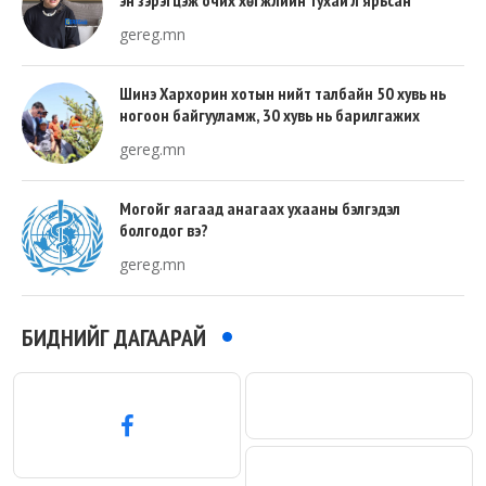
gereg.mn
Шинэ Хархорин хотын нийт талбайн 50 хувь нь
ногоон байгууламж, 30 хувь нь барилгажих
талбай, 20 хувь нь авто зам байна
gereg.mn
Могойг яагаад анагаах ухааны бэлгэдэл
болгодог вэ?
gereg.mn
БИДНИЙГ ДАГААРАЙ