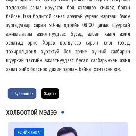
тодорхой санал ирүүлсэн бол хэлэлцээ хийхэд бэлэн
байсан. Гэвч бодитой санал ирээгүй учраас маргааш буюу
зургадугаар сарын 30-ны өдрийн 08:00 цагаас шуурхай
ажиллагааны ажилтнуудаас бусад албан хаагч ажил
хаялтад орно. Хэрэв долдугаар сарын нэгэн гэхэд
тохиролцоонд хүрэхгүй бол эрчим хүчний салбарын
шуурхай тасгийн ажилтнуудаас бусад салбарынхан ажил
хаялт хийх болсноо дахин зарлаж байна” хэмээсэн юм.
Хуваалцах
Жиргэх
ХОЛБООТОЙ МЭДЭЭ
ЭДИЙН ЗАСАГ