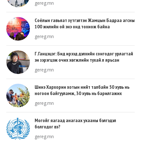
gereg.mn
Соёлын гавьяат зүтгэлтэн Жамцын Бадраа агсны
100 жилийн ой энэ онд тохиож байна
gereg.mn
Г.Ганцэцэг: Бид ирээд дэлхийн сонгодог урлагтай
эн зэрэгцэж очих хөгжлийн тухай л ярьсан
gereg.mn
Шинэ Хархорин хотын нийт талбайн 50 хувь нь
ногоон байгууламж, 30 хувь нь барилгажих
талбай, 20 хувь нь авто зам байна
gereg.mn
Могойг яагаад анагаах ухааны бэлгэдэл
болгодог вэ?
gereg.mn