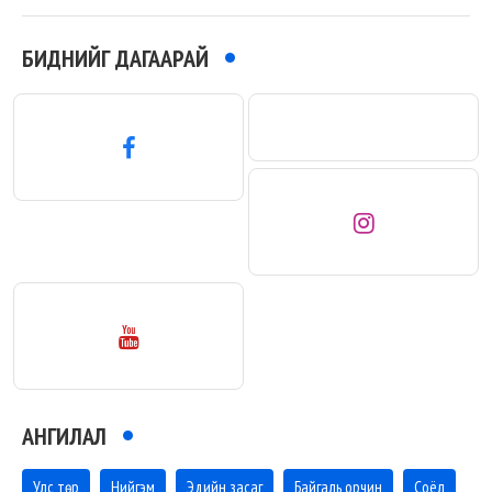
БИДНИЙГ ДАГААРАЙ
АНГИЛАЛ
Улс төр
Нийгэм
Эдийн засаг
Байгаль орчин
Соёл