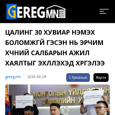
ЦАЛИНГ 30 ХУВИАР НЭМЭХ
БОЛОМЖГҮЙ ГЭСЭН НЬ ЭРЧИМ
ХҮЧНИЙ САЛБАРЫН АЖИЛ
ХАЯЛТЫГ ЭХЛҮҮЛЭХЭД ХҮРГЭЛЭЭ
gereg.mn
2026-06-29
Хуваалцах
Жиргэх