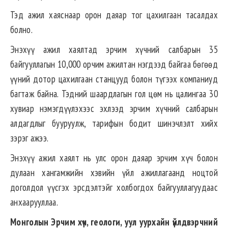
Тэд ажил хаяснаар орон даяар тог цахилгаан тасалдах
болно.
Энэхүү ажил хаялтад эрчим хүчний салбарын 35
байгууллагын 10,000 орчим ажилтан нэгдээд байгаа бөгөөд
үүний дотор цахилгаан станцууд болон түгээх компаниуд
багтаж байна. Тэдний шаардлагын гол цөм нь цалингаа 30
хувиар нэмэгдүүлэхээс эхлээд эрчим хүчний салбарын
алдагдлыг бууруулж, тарифын бодит шинэчлэлт хийх
зэрэг ажээ.
Энэхүү ажил хаялт нь улс орон даяар эрчим хүч болон
дулаан хангамжийн хэвийн үйл ажиллагаанд ноцтой
доголдол үүсгэх эрсдэлтэйг холбогдох байгууллагуудаас
анхаарууллаа.
Монголын Эрчим хүч, геологи, уул уурхайн үйлдвэрчний