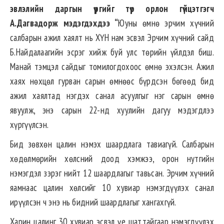
эвлэлийн даргын үүргийг түр орлон гүйцэтгэгч
А.Дагвадорж мэдэгдэхдээ “
Юуны өмнө эрчим хүчний
салбарын ажил хаялт нь ХҮН нам эсвэл Эрчим хүчний сайд
Б.Найдалаагийн эсрэг хийж буй улс төрийн үйлдэл биш.
Манай тэмцэл сайдыг томилогдохоос өмнө эхэлсэн. Ажил
хаях нөхцөл гурван сарын өмнөөс бүрдсэн бөгөөд бид
ажил хаялтад нэгдэх санал асуулгыг нэг сарын өмнө
явуулж, энэ сарын 22-нд хуулийн дагуу мэдэгдлээ
хүргүүлсэн.
Бид зөвхөн цалин нэмэх шаардлага тавиагүй. Салбарын
хөдөлмөрийн хөлсний доод хэмжээ, орон нутгийн
нэмэгдэл зэрэг нийт 12 шаардлагыг тавьсан. Эрчим хүчний
яамнаас цалин хөлсийг 10 хувиар нэмэгдүүлэх санал
ирүүлсэн ч энэ нь бидний шаардлагыг хангахгүй.
Харин цалинг 30 хувиар эсвэл үе шаттайгаар нэмэгдүүлэх