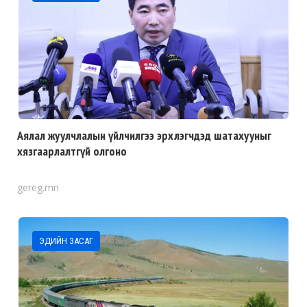
Аялал жуулчлалын үйлчилгээ эрхлэгчдэд шатахууныг
хязгаарлалтгүй олгоно
gereg.mn
ЭДИЙН ЗАСАГ