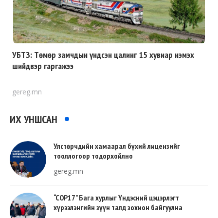
УБТЗ: Төмөр замчдын үндсэн цалинг 15 хувиар нэмэх
шийдвэр гаргажээ
gereg.mn
ИХ УНШСАН
Улстөрчдийн хамаарал бүхий лицензийг
тооллогоор тодорхойлно
gereg.mn
“COP17” Бага хурлыг Үндэсний цэцэрлэгт
хүрээлэнгийн зүүн талд зохион байгуулна