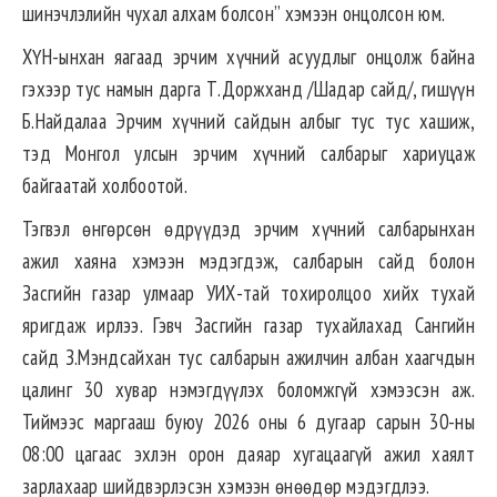
шинэчлэлийн чухал алхам болсон” хэмээн онцолсон юм.
ХҮН-ынхан яагаад эрчим хүчний асуудлыг онцолж байна
гэхээр тус намын дарга Т.Доржханд /Шадар сайд/, гишүүн
Б.Найдалаа Эрчим хүчний сайдын албыг тус тус хашиж,
тэд Монгол улсын эрчим хүчний салбарыг хариуцаж
байгаатай холбоотой.
Тэгвэл өнгөрсөн өдрүүдэд эрчим хүчний салбарынхан
ажил хаяна хэмээн мэдэгдэж, салбарын сайд болон
Засгийн газар улмаар УИХ-тай тохиролцоо хийх тухай
яригдаж ирлээ. Гэвч Засгийн газар тухайлахад Сангийн
сайд З.Мэндсайхан тус салбарын ажилчин албан хаагчдын
цалинг 30 хувар нэмэгдүүлэх боломжгүй хэмээсэн аж.
Тиймээс маргааш буюу 2026 оны 6 дугаар сарын 30-ны
08:00 цагаас эхлэн орон даяар хугацаагүй ажил хаялт
зарлахаар шийдвэрлэсэн хэмээн өнөөдөр мэдэгдлээ.