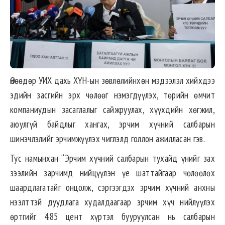
Өнөөдөр УИХ дахь ХҮН-ын зөвлөлийнхөн мэдээлэл хийхдээ
эдийн засгийн эрх чөлөөг нэмэгдүүлэх, төрийн өмчит
компаниудын засаглалыг сайжруулах, хүүхдийн хөгжил,
аюулгүй байдлыг хангах, эрчим хүчний салбарын
шинэчлэлийг эрчимжүүлэх чиглэлд голлон ажилласан гэв.
Тус намынхан “Эрчим хүчний салбарын тухайд үнийг зах
зээлийн зарчимд нийцүүлэн үе шаттайгаар чөлөөлөх
шаардлагатайг онцолж, сэргээгдэх эрчим хүчний анхны
нээлттэй дуудлага худалдаагаар эрчим хүч нийлүүлэх
өртгийг 4.85 цент хүртэл бууруулсан нь салбарын