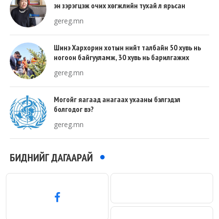
эн зэрэгцэж очих хөгжлийн тухай л ярьсан
gereg.mn
Шинэ Хархорин хотын нийт талбайн 50 хувь нь
ногоон байгууламж, 30 хувь нь барилгажих
талбай, 20 хувь нь авто зам байна
gereg.mn
Могойг яагаад анагаах ухааны бэлгэдэл
болгодог вэ?
gereg.mn
БИДНИЙГ ДАГААРАЙ