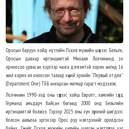
Оросын баруун хойд нутгийн Псков мужийн шүүхээс Бельги,
Оросын давхар иргэншилтэй Михаил Лохчининд эх
орноосоо урвасан хэргээр чанга дэглэмтэй хорих ангид 16
жил хорих ял оноосон талаар хүний эрхийн “Первый отдел”
(Department One) ТББ өнгөрсөн мягмар гарагт мэдээлэв.
Лохчинин 1990-ээд оны сүүлээс хойш Европт, хамгийн сүүлд
Германд амьдарч байсан бөгөөд 2000 онд Бельгийн
иргэншилтэй болжээ. Тэрээр 2025 оны зун зүрхний шигдээс
болсон аавыгаа эргэхээр Орос руу нэвтрэхийг оролдсон
байна. Түүнийг Псков мужийн хилийн шалган нэвтрүүлэх цэг