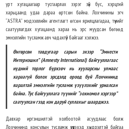
урт хугацаагаар тусгаарлах зэрэг зүй бус, хэрцгий
харьцаанд удаа дараа өртсөн байна. Лохчинины эгч
“ASTRA” мэдээллийн агентлагт өгсөн ярилцлагадаа, түүнийг
саатуулагдах хугацаанд хараа нь эрс муудсан бөгөөд
эмнэлгийн тусламж авч чадахгүй байгааг хэлжээ.
Өнгөрсөн тавдугаар сарын эхээр “Эмнести
Интернэшнл” (Amnesty International) байгууллагаас
нүдний торлог бүрхэвч нь хууларсны улмаас
хараагүй болох эрсдэлд ороод буй Лохчининд
яаралтай эмнэлгийн тусламж үзүүлэхийг уриалсан
байна. Тус байгууллага түүнийг “зохиомол хэргээр”
саатуулсан гээд нэн даруй суллахыг шаарджээ.
Давхар иргэншилтэй холбоотой асуудлаас болж
Лохчининд консулын тусламж үзүүлэхэд хүндрэлтэй байгаа