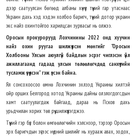
дээр саатуулсан бөгөөд албаны хүмүүс түүний гар утаснаас
Украин дахь хэд хэдэн холбоо баригч, түүний дотор украин
экс найз охинтойгоо харилцсан зурвасыг нь олжээ.
Оросын прокурорууд Лохчинины 2022 онд хуучин
найз охин руугаа шилжүүлсэн мөнгийг
“
Оросын
Холбооны Улсын аюулгүй байдлын эсрэг чиглэсэн үйл
ажиллагаанд гадаад улсын төлөөлөгчдөд санхүүгийн
тусламж үзүүлсэн” гэж үзсэн байна.
Ял сонсохоосоо өмнө Лохчинин эхлээд Украины хилтэй
ойр орших Белгород хотод Украины дайны олзлогдогсдын
хамт саатуулагдаж байгаад, дараа нь Псков дахь
урьдчилан хорих төв рүү шилжүүлэгджээ.
Түүний гэр бүл болон өмгөөлөгчийн хэлснээр, тэрээр Оросын
эрх баригчдын зүгээс нүдний шилийг нь хурааж авах, зодох,