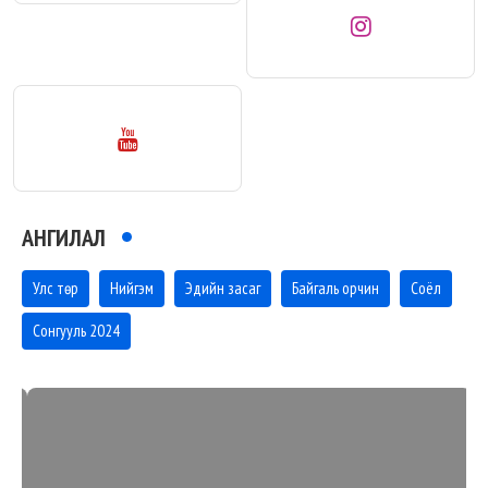
АНГИЛАЛ
Улс төр
Нийгэм
Эдийн засаг
Байгаль орчин
Соёл
Сонгууль 2024