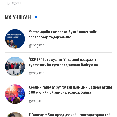
gereg.mn
ИХ УНШСАН
Улстөрчдийн хамаарал бүхий лицензийг
тооллогоор тодорхойлно
gereg.mn
“COP17” Бага хурлыг Үндэсний цэцэрлэгт
хүрээлэнгийн зүүн талд зохион байгуулна
gereg.mn
Соёлын гавьяат зүтгэлтэн Жамцын Бадраа агсны
100 жилийн ой энэ онд тохиож байна
gereg.mn
Г.Ганцэцэг: Бид ирээд дэлхийн сонгодог урлагтай