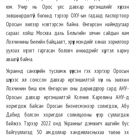
юм. Учир нь Орос улс давхар иргэншлийг хүлээн
зөвшөөрдөггүй бөгөөд тэрээр ОХУ-ын гадаад паспортоор
Оросын хилээр нэвтэрсэн байна. Өнгөрсөн наймдугаар
сараас хойш Москва дахь Бельгийн элчин сайдын яам
Лохчинины биеийн байцаалт, эрүүл мэндийг хянах зорилгоор
уулзах хүсэлт гаргасан боловч өнөөдрийг хүртэл хариу
аваагүй байна.
Украинд санхүүгийн тусламж үзүүлсэн гэх хэргээр Оросын
шүүхээс ял сонссон давхар иргэншилтэй хүн нь зөвхөн
Лохчинин биш юм. Өнгөрсөн оны дөрөвдүгээр сард АНУ-
Оросын давхар иргэншилтэй Ксения Карелина АНУ-д
хоригдож байсан Оросын бизнесмэнээр солигдож, Абу
Дабид болсон хоригдол солилцооны үеэр суллагдаж
байжээ. Тэрээр 2022 онд Украиныг дэмжигч ашгийн бус
байгууллагад 50 ам.доллар хандивласныхаа төлөө эх