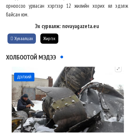
орноосоо урвасан хэргээр 12 жилийн хорих ял эдэлж
байсан юм.
Эх сурвалж: novayagazeta.eu
Хуваалцах
Жиргэх
ХОЛБООТОЙ МЭДЭЭ
ДЭЛХИЙ