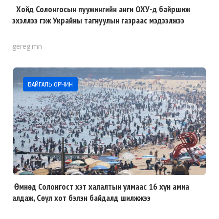
Хойд Солонгосын пуужингийн анги ОХУ-д байршиж
эхэллээ гэж Украйны тагнуулын газраас мэдээлжээ
gereg.mn
БАЙГАЛЬ ОРЧИН
Өмнөд Солонгост хэт халалтын улмаас 16 хүн амиа
алдаж, Сөүл хот бэлэн байдалд шилжжээ