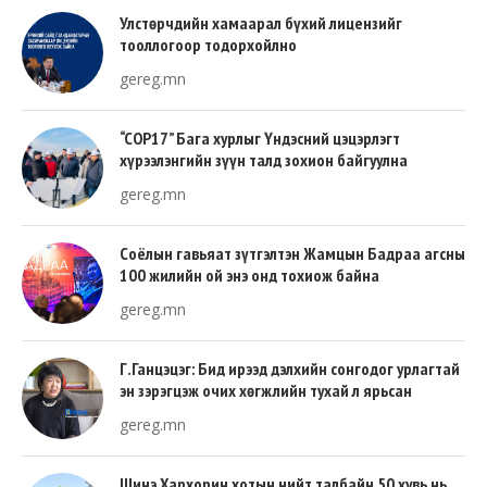
Улстөрчдийн хамаарал бүхий лицензийг
тооллогоор тодорхойлно
gereg.mn
“COP17” Бага хурлыг Үндэсний цэцэрлэгт
хүрээлэнгийн зүүн талд зохион байгуулна
gereg.mn
Соёлын гавьяат зүтгэлтэн Жамцын Бадраа агсны
100 жилийн ой энэ онд тохиож байна
gereg.mn
Г.Ганцэцэг: Бид ирээд дэлхийн сонгодог урлагтай
эн зэрэгцэж очих хөгжлийн тухай л ярьсан
gereg.mn
Шинэ Хархорин хотын нийт талбайн 50 хувь нь