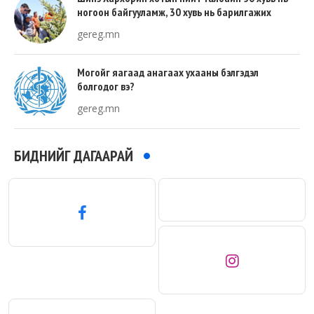
ногоон байгууламж, 30 хувь нь барилгажих
талбай, 20 хувь нь авто зам байна
gereg.mn
Могойг яагаад анагаах ухааны бэлгэдэл
болгодог вэ?
gereg.mn
БИДНИЙГ ДАГААРАЙ