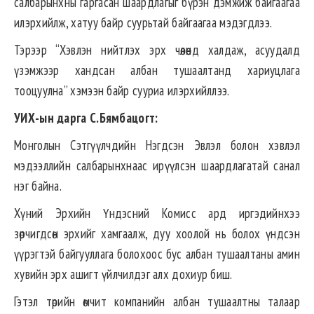
салбарынхны гаргасан шаардлагыг бүрэн дэмжиж байгаагаа
илэрхийлж, хатуу байр суурьтай байгаагаа мэдэгдлээ.
Тэрээр “Хэвлэн нийтлэх эрх чөлөөнд халдаж, асуудалд
үзэмжээр хандсан албан тушаалтанд хариуцлага
тооцуулна” хэмээн байр сууриа илэрхийллээ.
УИХ-ын дарга С.Бямбацогт:
Монголын Сэтгүүлчдийн Нэгдсэн Эвлэл болон хэвлэл
мэдээллийн салбарынхнаас ирүүлсэн шаардлагатай санал
нэг байна.
Хүний Эрхийн Үндэсний Комисс ард иргэдийнхээ
зөрчигдсөн эрхийг хамгаалж, дуу хоолой нь болох үндсэн
үүрэгтэй байгууллага болохоос бус албан тушаалтаны амин
хувийн эрх ашигт үйлчилдэг алх дохиур биш.
Гэтэл төрийн өмчит компанийн албан тушаалтны талаар