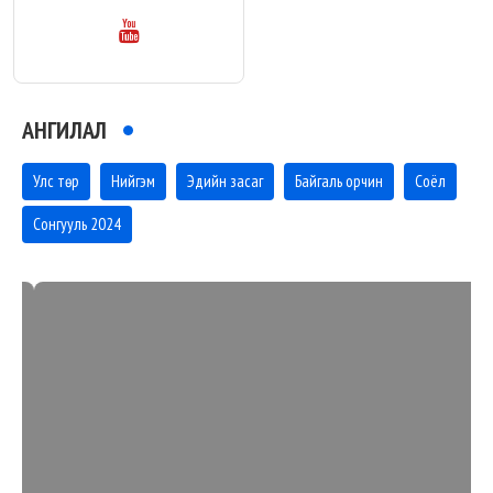
АНГИЛАЛ
Улс төр
Нийгэм
Эдийн засаг
Байгаль орчин
Соёл
Сонгууль 2024