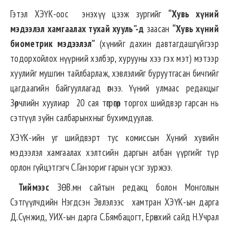
Гэтэл ХЭҮК-оос энэхүү цээж зургийг
“Хувь хүний
мэдээлэл хамгаалах тухай хууль”-д
заасан
“Хувь хүний
биометрик мэдээлэл”
(хүнийг дахин давтагдашгүйгээр
тодорхойлох нүүрний хэлбэр, хурууны хээ гэх мэт) мэтээр
хуулийг мушгин тайлбарлаж, хэвлэлийг буруутгасан бичгийг
цагдаагийн байгууллагад өгчээ. Үүний улмаас редакцыг
Зөрчлийн хуулиар 20 сая төгрөгөөр торгох шийдвэр гарсан нь
сэтгүүл зүйн салбарынхныг бухимдуулав.
ХЭҮК-ийн уг шийдвэрт тус комиссын Хүний хувийн
мэдээлэл хамгаалах хэлтсийн даргын албан үүргийг түр
орлон гүйцэтгэгч С.Ганзориг гарын үсэг зуржээ.
Тиймээс
ЗӨВ.мн сайтын редакц болон Монголын
Сэтгүүлчдийн Нэгдсэн Эвлэлээс хамтран ХЭҮК-ын дарга
Д.Сүнжид, УИХ-ын дарга С.Бямбацогт, Ерөнхий сайд Н.Учрал