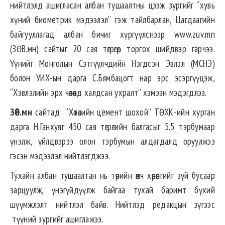
нийтлэлд ашигласан албан тушаалтны цээж зургийг “хувь
хүний биометрик мэдээлэл” гэж тайлбарлан, Цагдаагийн
байгууллагад албан бичиг хүргүүлснээр www.zuv.mn
(ЗӨВ.мн) сайтыг 20 сая төгрөгөөр торгох шийдвэр гарчээ.
Үүнийг Монголын Сэтгүүлчдийн Нэгдсэн Эвлэл (МСНЭ)
болон УИХ-ын дарга С.Бямбацогт нар эрс эсэргүүцэж,
“Хэвлэлийн эрх чөлөөнд халдсан ухралт” хэмээн мэдэгдлээ.
ЗӨВ.мн
сайтад “Хөтөлийн цемент шохой” ТӨХК-ийн хурган
дарга Н.Ганхуяг 450 сая төгрөгийн балгасыг 5.5 тэрбумаар
үнэлж, үйлдвэрээ олон тэрбумын алдагдалд оруулжээ
гэсэн мэдээлэл нийтлэгджээ.
Тухайн албан тушаалтан нь төрийн өмч хөрөнгийг зүй бусаар
зарцуулж, үнэгүйдүүлж байгаа тухай баримт бүхий
шүүмжлэлт нийтлэл байв. Нийтлэд редакцын зүгээс
түүний зургийг ашиглажээ.