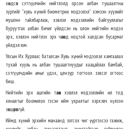
хөндсөн сэтгүүлчийн нийтлэлд орсон албан тушаалтны
зургийг “хувь хүний биометрик мэдээлэл” хэмээн хуулийг
мушгин тайлбарлаж, хэвлэл мэдээллийн байгууллагыг
буруутгах албан бичиг үйлдсэн нь олон нийтийн мэдэх
эрх, хэвлэн нийтлэх эрх чөлөөнд ноцтой халдсан бусармаг
үйлдэл юм.
Улсын Их Хурлаас баталсан Хувь хүний мэдээлэл хамгаалах
тухай хууль нь албан тушаалтнуудыг хаацайлах бамбай,
сэтгүүлчдийн амыг үдэх, цензур тогтоох зэвсэг огтоос
биш.
Нийтийн эрх ашгийн төлөөх хэвлэл мэдээллийн ил тод
хяналтыг боомилох гэсэн ийм ухралтыг хэрхэвч хүлээн
зөвшөөрөхгүй.
Иймд хүний эрхийн манаанд зогсох чиг үүргээсээ гажиж,
хуулийг албан тушаалтанд ашигтайгаар гуйвуулан