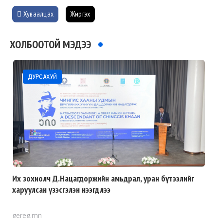
Хуваалцах
Жиргэх
ХОЛБООТОЙ МЭДЭЭ
ДУРСАХУЙ
Их зохиолч Д.Нацагдоржийн амьдрал, уран бүтээлийг
харуулсан үзэсгэлэн нээгдлээ
gereg.mn