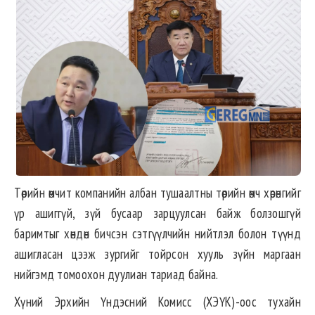
Төрийн өмчит компанийн албан тушаалтны төрийн өмч хөрөнгийг
үр ашиггүй, зүй бусаар зарцуулсан байж болзошгүй
баримтыг хөндөн бичсэн сэтгүүлчийн нийтлэл болон түүнд
ашигласан цээж зургийг тойрсон хууль зүйн маргаан
нийгэмд томоохон дуулиан тариад байна.
Хүний Эрхийн Үндэсний Комисс (ХЭҮК)-оос тухайн