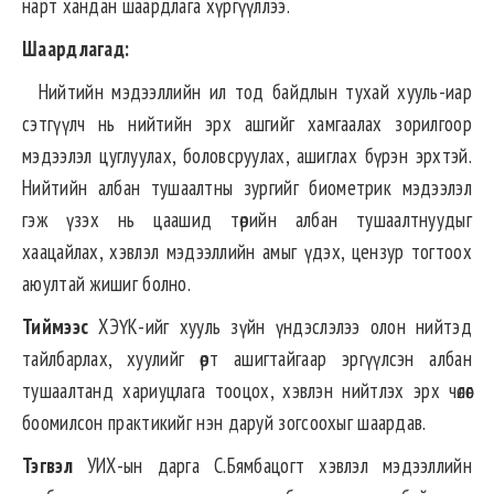
нарт хандан шаардлага хүргүүллээ.
Шаардлагад:
Нийтийн мэдээллийн ил тод байдлын тухай хууль-иар
сэтгүүлч нь нийтийн эрх ашгийг хамгаалах зорилгоор
мэдээлэл цуглуулах, боловсруулах, ашиглах бүрэн эрхтэй.
Нийтийн албан тушаалтны зургийг биометрик мэдээлэл
гэж үзэх нь цаашид төрийн албан тушаалтнуудыг
хаацайлах, хэвлэл мэдээллийн амыг үдэх, цензур тогтоох
аюултай жишиг болно.
Тиймээс
ХЭҮК-ийг хууль зүйн үндэслэлээ олон нийтэд
тайлбарлах, хуулийг өөрт ашигтайгаар эргүүлсэн албан
тушаалтанд хариуцлага тооцох, хэвлэн нийтлэх эрх чөлөөг
боомилсон практикийг нэн даруй зогсоохыг шаардав.
Тэгвэл
УИХ-ын дарга С.Бямбацогт хэвлэл мэдээллийн