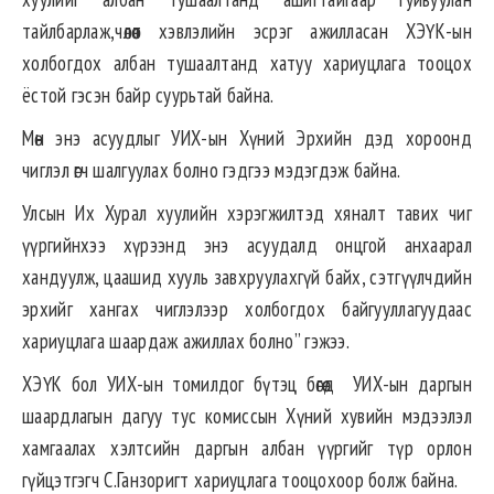
тайлбарлаж,чөлөөт хэвлэлийн эсрэг ажилласан ХЭҮК-ын
холбогдох албан тушаалтанд хатуу хариуцлага тооцох
ёстой гэсэн байр суурьтай байна.
Мөн энэ асуудлыг УИХ-ын Хүний Эрхийн дэд хороонд
чиглэл өгч шалгуулах болно гэдгээ мэдэгдэж байна.
Улсын Их Хурал хуулийн хэрэгжилтэд хяналт тавих чиг
үүргийнхээ хүрээнд энэ асуудалд онцгой анхаарал
хандуулж, цаашид хууль завхруулахгүй байх, сэтгүүлчдийн
эрхийг хангах чиглэлээр холбогдох байгууллагуудаас
хариуцлага шаардаж ажиллах болно” гэжээ.
ХЭҮК бол УИХ-ын томилдог бүтэц бөгөөд УИХ-ын даргын
шаардлагын дагуу тус комиссын Хүний хувийн мэдээлэл
хамгаалах хэлтсийн даргын албан үүргийг түр орлон
гүйцэтгэгч С.Ганзоригт хариуцлага тооцохоор болж байна.