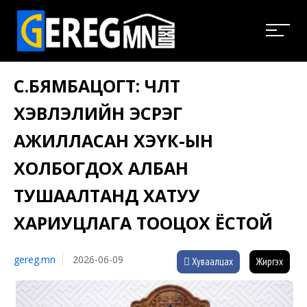
С.БЯМБАЦОГТ: ЧӨЛӨӨТ
ХЭВЛЭЛИЙН ЭСРЭГ
АЖИЛЛАСАН ХЭҮК-ЫН
ХОЛБОГДОХ АЛБАН
ТУШААЛТАНД ХАТУУ
ХАРИУЦЛАГА ТООЦОХ ЁСТОЙ
gereg.mn
2026-06-09
Хуваалцах
Жиргэх