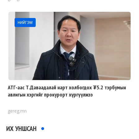
НИЙГЭМ
АТГ-аас Т.Даваадалай нарт холбогдох ₮5.2 тэрбумын
авлигын хэргийг прокурорт хүргүүлжээ
gereg.mn
ИХ УНШСАН