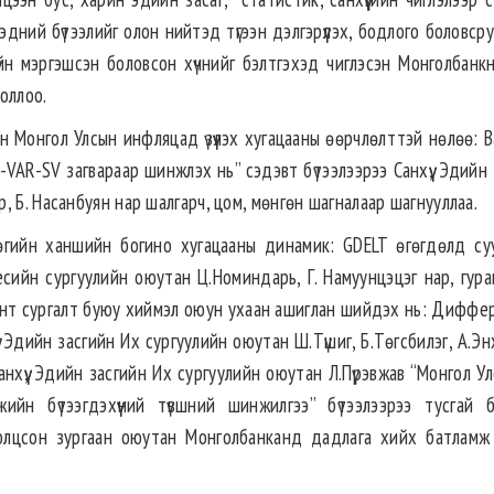
ний бүтээлийг олон нийтэд түгээн дэлгэрүүлэх, бодлого боловсру
үйн мэргэшсэн боловсон хүчнийг бэлтгэхэд чиглэсэн Монголбанкн
оллоо.
йн Монгол Улсын инфляцад үзүүлэх хугацааны өөрчлөлттэй нөлөө:
AR-SV загвараар шинжлэх нь” сэдэвт бүтээлээрээ Санхүү, Эдийн 
 Б. Насанбуян нар шалгарч, цом, мөнгөн шагналаар шагнууллаа.
гийн ханшийн богино хугацааны динамик: GDELT өгөгдөлд су
сийн сургуулийн оюутан Ц.Номиндарь, Г. Намуунцэцэг нар, гура
ент сургалт буюу хиймэл оюун ухаан ашиглан шийдэх нь: Диффе
үү, Эдийн засгийн Их сургуулийн оюутан Ш.Түшиг, Б.Төгсбилэг, А.Э
нхүү, Эдийн засгийн Их сургуулийн оюутан Л.Пүрэвжав “Монгол У
йн бүтээгдэхүүний түвшний шинжилгээ” бүтээлээрээ тусгай 
ролцсон зургаан оюутан Монголбанканд дадлага хийх батламж