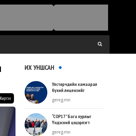
ИХ УНШСАН
Ы
Улстөрчдийн хамаарал
бүхий лицензийг
тооллогоор тодорхойлно
Жиргэх
gereg.mn
“COP17” Бага хурлыг
Үндэсний цэцэрлэгт
хүрээлэнгийн зүүн талд
gereg.mn
зохион байгуулна