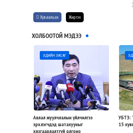
Хуваалцах
Жиргэх
ХОЛБООТОЙ МЭДЭЭ
ЭДИЙН ЗАСАГ
ЭД
Аялал жуулчлалын үйлчилгээ
УБТЗ: 
эрхлэгчдэд шатахууныг
15 хув
хязгаарлалтгүй олгоно