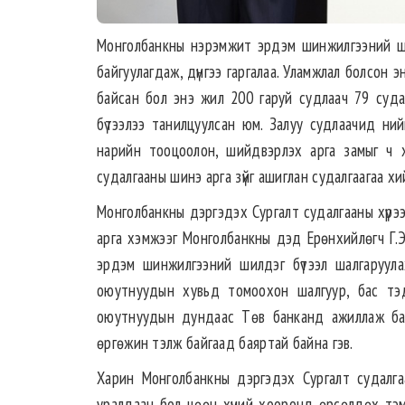
Монголбанкны нэрэмжит эрдэм шинжилгээний ши
байгуулагдаж, дүнгээ гаргалаа. Уламжлал болсон 
байсан бол энэ жил 200 гаруй судлаач 79 судалг
бүтээлээ танилцуулсан юм. Залуу судлаачид нийг
нарийн тооцоолон, шийдвэрлэх арга замыг ч 
судалгааны шинэ арга зүйг ашиглан судалгаагаа хи
Монголбанкны дэргэдэх Сургалт судалгааны хүрээ
арга хэмжээг Монголбанкны дэд Ерөнхийлөгч Г.Э
эрдэм шинжилгээний шилдэг бүтээл шалгаруулах 
оюутнуудын хувьд томоохон шалгуур, бас тэд
оюутнуудын дундаас Төв банканд ажиллаж байга
өргөжин тэлж байгаад баяртай байна гэв.
Харин Монголбанкны дэргэдэх Сургалт судалгаан
уралдаан бол цөөн хүний хооронд өрсөлдөх тэмц