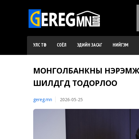
УЛС ТӨР
СОЁЛ
ЭДИЙН ЗАСАГ
НИЙГЭМ
МОНГОЛБАНКНЫ НЭРЭМЖИ
ШИЛДГҮҮД ТОДОРЛОО
gereg.mn
2026-05-25