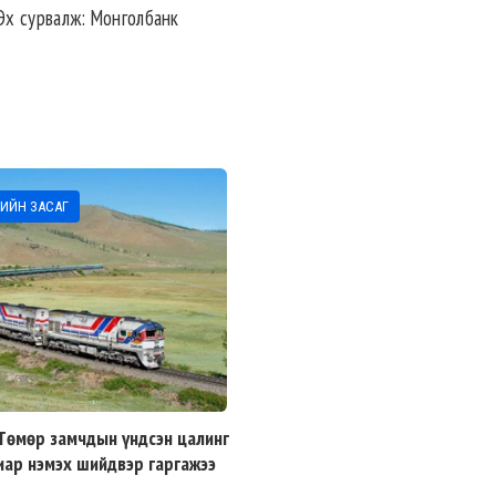
Эх сурвалж: Монголбанк
ИЙН ЗАСАГ
Төмөр замчдын үндсэн цалинг
иар нэмэх шийдвэр гаргажээ