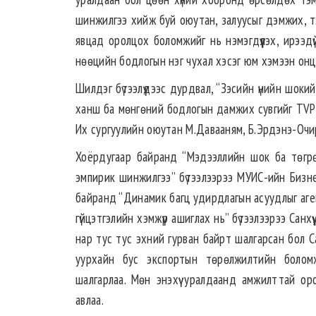
шинжилгээ хийж буй оюутан, залуусыг дэмжих, тэд
явцад оролцох боломжийг нь нэмэгдүүлэх, ирээд
нөөцийн бодлогын нэг чухал хэсэг юм хэмээн онц
Шилдэг бүтээлүүдээс дурдвал, “Зэсийн үнийн шоки
ханш ба мөнгөний бодлогын дамжих сувгийг TVP-V
Их сургуулийн оюутан М.Давааням, Б.Эрдэнэ-Очир,
Хоёрдугаар байранд “Мэдээллийн шок ба төгрө
эмпирик шинжилгээ” бүтээлээрээ МУИС-ийн Бизне
байранд “Динамик багц удирдлагын асуудлыг аг
гүйцэтгэлийн хэмжүүр ашиглах нь” бүтээлээрээ Санх
нар тус тус эхний гурван байрт шалгарсан бол Са
уурхайн бус экспортын төрөлжилтийн боломжи
шалгарлаа. Мөн энэхүү уралдаанд амжилттай о
авлаа.