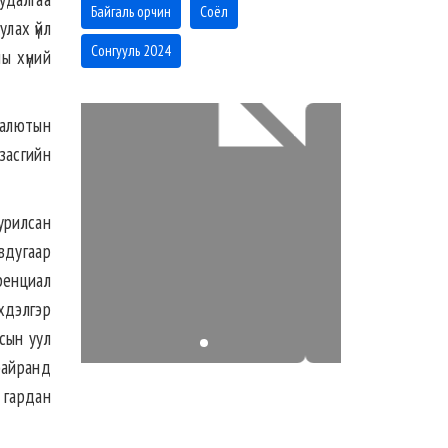
Байгаль орчин
Соёл
улах үйл
Сонгууль 2024
ы хүний
 Валютын
засгийн
урилсан
вдугаар
ренциал
нхдэлгэр
лсын уул
байранд
 гардан