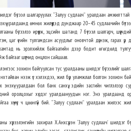
лдэг бүтээл шалгаруулах “Залуу судлаач” уралдаан амжилттай
энэхүү уралдаанд өмнөх жилүүдэд дунджаар 20–45 судлаачийн бүтэ
ааны бүтээлээ ирүүлж, эцсийн шатанд 7 бүтээл шалгарч, шүүгчди
эм, цаг үеийн тулгамдсан асуудлыг оновчтой дүгнэж, гарах үр д
хамтад нь эрэлхийлж байгаагийн дээр бодит өгөгдөлд тулгу
йж байгааг шүүгчид онцлон сайшаав.
лэнгээс зохион байгуулсан тус уралдааны шилдэг бүтээлийг шалг
нхтайван нээж үг хэлэхдээ, жил бүр уламжлал болгон зохион бай
энэхүү уралдаан бол банк санхүү, эдийн засгийн чиглэлээр су
ний оролцохыг хүсдэг уралдаануудын нэг. Энэ уралдаанд о
а хүмүүс ч цөөнгүй бий. “Залуу судлаач” уралдаан жилээс жи
ы хүрээлэнгийн захирал Х.Анхсүрэн ‘Залуу судлаач’ шилдэг бү
ээн бус, харин эдийн засаг, статистик, санхүүгийн чиглэлээр с