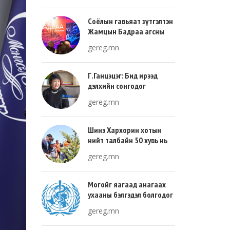
Соёлын гавьяат зүтгэлтэн
Жамцын Бадраа агсны
100 жилийн ой энэ онд
gereg.mn
тохиож байна
Г.Ганцэцэг: Бид ирээд
дэлхийн сонгодог
урлагтай эн зэрэгцэж очих
gereg.mn
хөгжлийн тухай л ярьсан
Шинэ Хархорин хотын
нийт талбайн 50 хувь нь
ногоон байгууламж, 30
gereg.mn
хувь нь барилгажих
талбай, 20 хувь нь авто
зам байна
Могойг яагаад анагаах
ухааны бэлгэдэл болгодог
вэ?
gereg.mn