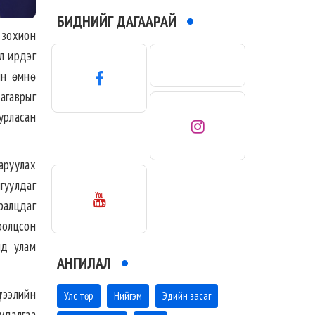
БИДНИЙГ ДАГААРАЙ
 зохион
эл ирдэг
йн өмнө
агаврыг
урласан
аруулах
гуулдаг
ралцдаг
ролцсон
лд улам
АНГИЛАЛ
тээлийн
Улс төр
Нийгэм
Эдийн засаг
удалгаа