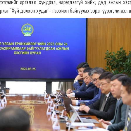
үртгэлийг иргэдэд хүндрэл, чирэгдэлгүй хийх, дэд ажлын хэс
лыг “Хүй долоон худаг”-т зохион байгуулах зэрэг үүрэг, чиглэл өглө