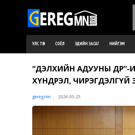
УЛС ТӨР
СОЁЛ
ЭДИЙН ЗАСАГ
НИЙГЭМ
“ДЭЛХИЙН АДУУНЫ ӨДӨР”-
ХҮНДРЭЛ, ЧИРЭГДЭЛГҮЙ
gereg.mn
2026-05-25