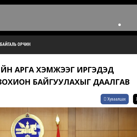
БАЙГАЛЬ ОРЧИН
ИЙН АРГА ХЭМЖЭЭГ ИРГЭДЭД
 ЗОХИОН БАЙГУУЛАХЫГ ДААЛГАВ
Хуваалцах