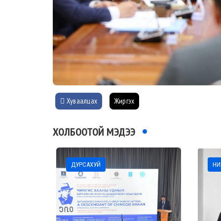
Хуваалцах
Жиргэх
ХОЛБООТОЙ МЭДЭЭ
ДУРСАХУЙ
НИ