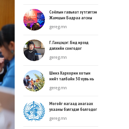
Соёлын гавьяат зүтгэлтэн
Жамцын Бадраа агсны
100 жилийн ой энэ онд
gereg.mn
тохиож байна
Г.Ганцэцэг: Бид ирээд
дэлхийн сонгодог
урлагтай эн зэрэгцэж очих
gereg.mn
хөгжлийн тухай л ярьсан
Шинэ Хархорин хотын
нийт талбайн 50 хувь нь
ногоон байгууламж, 30
gereg.mn
хувь нь барилгажих
талбай, 20 хувь нь авто
зам байна
Могойг яагаад анагаах
ухааны бэлгэдэл болгодог
вэ?
gereg.mn