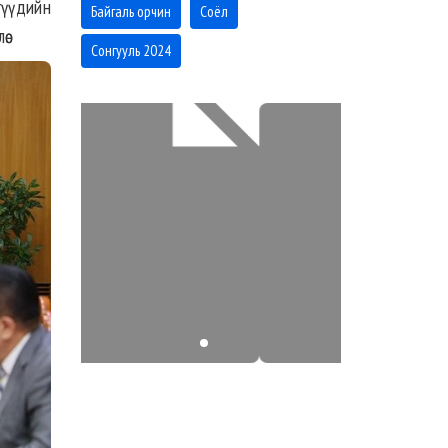
гүүдийн
Байгаль орчин
Соёл
ө.
Сонгууль 2024