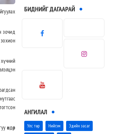
БИДНИЙГ ДАГААРАЙ
йгуулах
ын зочид
л зохион
 хүчний
элэлцэн
рагдсан
нутгаас
тогтсон
АНГИЛАЛ
Улс төр
Нийгэм
Эдийн засаг
уу өндөр