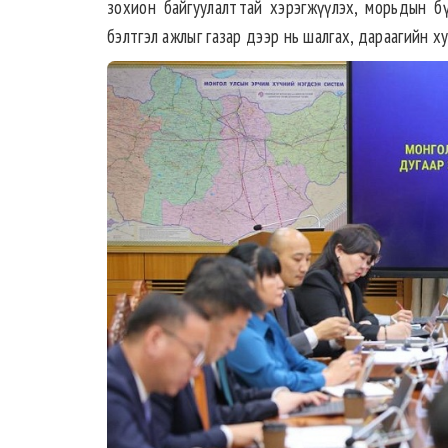
зохион байгуулалттай хэрэгжүүлэх, морьдын б
бэлтгэл ажлыг газар дээр нь шалгах, дараагийн хур