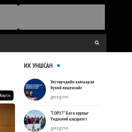
ИХ УНШСАН
Улстөрчдийн хамаарал
бүхий лицензийг
тооллогоор тодорхойлно
Жиргэх
gereg.mn
“COP17” Бага хурлыг
Үндэсний цэцэрлэгт
хүрээлэнгийн зүүн талд
gereg.mn
зохион байгуулна