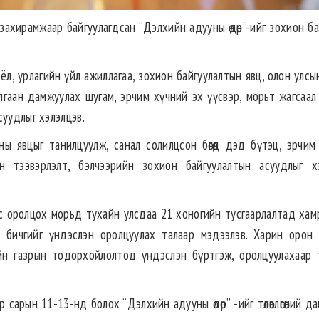
 захирамжаар байгуулагдсан “Дэлхийн адууны өдөр”-ийг зохион ба
ёл, урлагийн үйл ажиллагаа, зохион байгуулалтын явц, олон улс
ахилгаан дамжуулах шугам, эрчим хүчний эх үүсвэр, морьт жагсаа
суудлыг хэлэлцэв.
ы явцыг танилцуулж, санал солилцсон бөгөөд дэд бүтэц, эрчим
 тээвэрлэлт, бэлчээрийн зохион байгуулалтын асуудлыг х
ос оролцох морьд тухайн улсдаа 21 хоногийн тусгаарлалтад хам
т бичгийг үндэслэн оролцуулах талаар мэдээлэв. Харин орон 
н газрын тодорхойлолтод үндэслэн бүртгэж, оролцуулахаар 
рын 11-13-нд болох “Дэлхийн адууны өдөр” -ийг төлөвлөгөөний даг